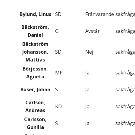
Bylund, Linus
SD
Frånvarande
sakfråg
Bäckström,
C
Avstår
sakfråg
Daniel
Bäckström
Johansson,
SD
Nej
sakfråg
Mattias
Börjesson,
MP
Ja
sakfråg
Agneta
Büser, Johan
S
Ja
sakfråg
Carlson,
KD
Ja
sakfråg
Andreas
Carlsson,
S
Ja
sakfråg
Gunilla