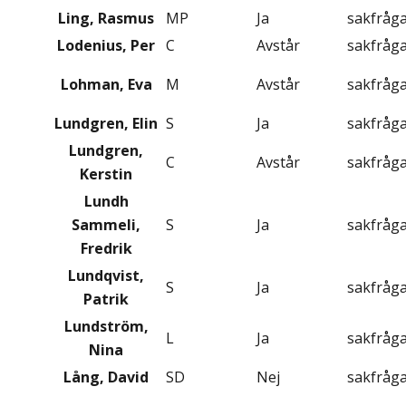
Ling, Rasmus
MP
Ja
sakfråg
Lodenius, Per
C
Avstår
sakfråg
Lohman, Eva
M
Avstår
sakfråg
Lundgren, Elin
S
Ja
sakfråg
Lundgren,
C
Avstår
sakfråg
Kerstin
Lundh
Sammeli,
S
Ja
sakfråg
Fredrik
Lundqvist,
S
Ja
sakfråg
Patrik
Lundström,
L
Ja
sakfråg
Nina
Lång, David
SD
Nej
sakfråg