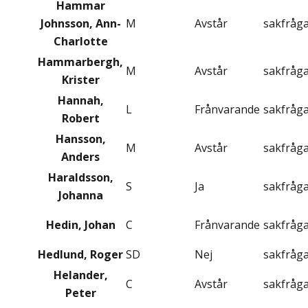
Hammar
Johnsson, Ann-
M
Avstår
sakfråg
Charlotte
Hammarbergh,
M
Avstår
sakfråg
Krister
Hannah,
L
Frånvarande
sakfråg
Robert
Hansson,
M
Avstår
sakfråg
Anders
Haraldsson,
S
Ja
sakfråg
Johanna
Hedin, Johan
C
Frånvarande
sakfråg
Hedlund, Roger
SD
Nej
sakfråg
Helander,
C
Avstår
sakfråg
Peter