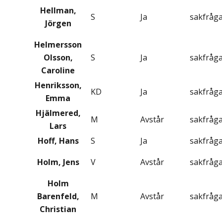
Hellman,
S
Ja
sakfråg
Jörgen
Helmersson
Olsson,
S
Ja
sakfråg
Caroline
Henriksson,
KD
Ja
sakfråg
Emma
Hjälmered,
M
Avstår
sakfråg
Lars
Hoff, Hans
S
Ja
sakfråg
Holm, Jens
V
Avstår
sakfråg
Holm
Barenfeld,
M
Avstår
sakfråg
Christian