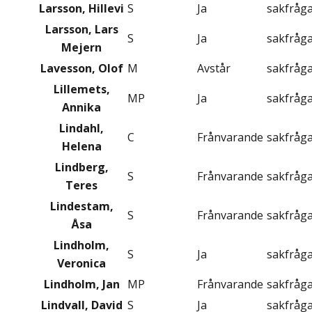
Larsson, Hillevi
S
Ja
sakfråg
Larsson, Lars
S
Ja
sakfråg
Mejern
Lavesson, Olof
M
Avstår
sakfråg
Lillemets,
MP
Ja
sakfråg
Annika
Lindahl,
C
Frånvarande
sakfråg
Helena
Lindberg,
S
Frånvarande
sakfråg
Teres
Lindestam,
S
Frånvarande
sakfråg
Åsa
Lindholm,
S
Ja
sakfråg
Veronica
Lindholm, Jan
MP
Frånvarande
sakfråg
Lindvall, David
S
Ja
sakfråg