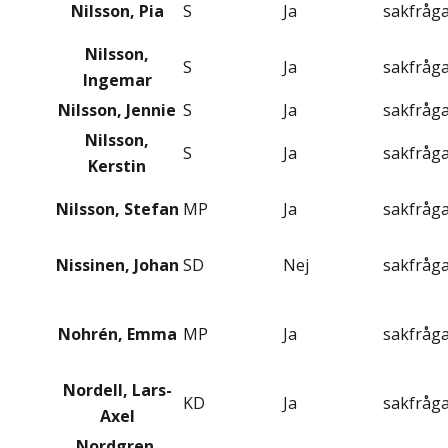
Nilsson, Pia
S
Ja
sakfråg
Nilsson,
S
Ja
sakfråg
Ingemar
Nilsson, Jennie
S
Ja
sakfråg
Nilsson,
S
Ja
sakfråg
Kerstin
Nilsson, Stefan
MP
Ja
sakfråg
Nissinen, Johan
SD
Nej
sakfråg
Nohrén, Emma
MP
Ja
sakfråg
Nordell, Lars-
KD
Ja
sakfråg
Axel
Nordgren,