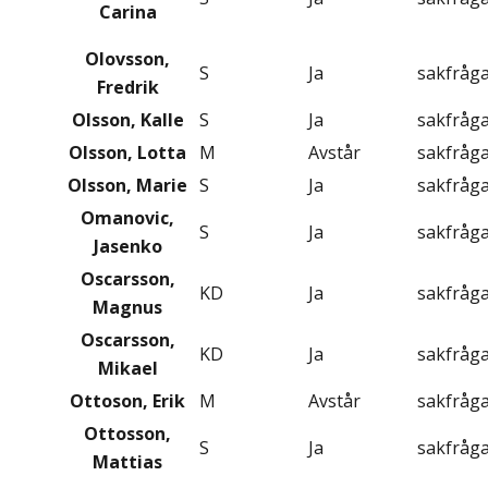
Carina
Olovsson,
S
Ja
sakfråg
Fredrik
Olsson, Kalle
S
Ja
sakfråg
Olsson, Lotta
M
Avstår
sakfråg
Olsson, Marie
S
Ja
sakfråg
Omanovic,
S
Ja
sakfråg
Jasenko
Oscarsson,
KD
Ja
sakfråg
Magnus
Oscarsson,
KD
Ja
sakfråg
Mikael
Ottoson, Erik
M
Avstår
sakfråg
Ottosson,
S
Ja
sakfråg
Mattias