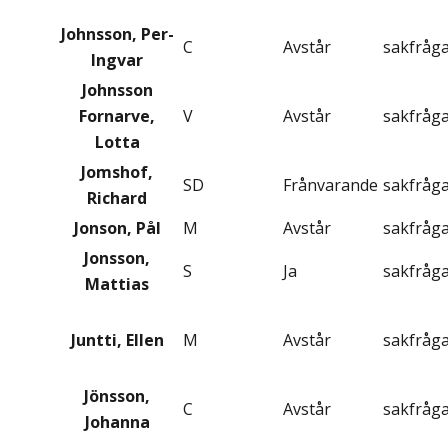
Johnsson, Per-
C
Avstår
sakfråg
Ingvar
Johnsson
Fornarve,
V
Avstår
sakfråg
Lotta
Jomshof,
SD
Frånvarande
sakfråg
Richard
Jonson, Pål
M
Avstår
sakfråg
Jonsson,
S
Ja
sakfråg
Mattias
Juntti, Ellen
M
Avstår
sakfråg
Jönsson,
C
Avstår
sakfråg
Johanna