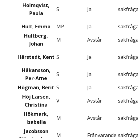
Holmqvist,
S
Ja
sakfråg
Paula
Hult, Emma
MP
Ja
sakfråg
Hultberg,
M
Avstår
sakfråg
Johan
Härstedt, Kent
S
Ja
sakfråg
Håkansson,
S
Ja
sakfråg
Per-Arne
Högman, Berit
S
Ja
sakfråg
Höj Larsen,
V
Avstår
sakfråg
Christina
Hökmark,
M
Avstår
sakfråg
Isabella
Jacobsson
M
Frånvarande
sakfråg