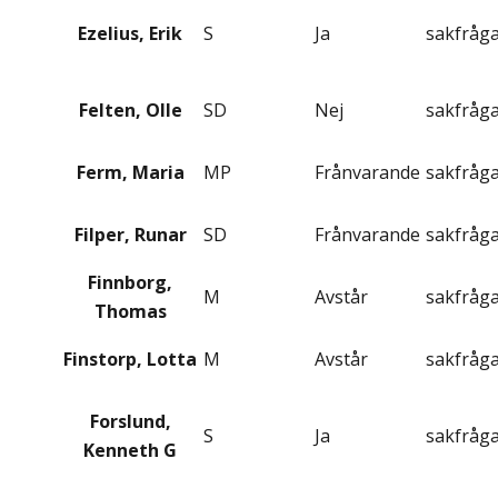
Ezelius, Erik
S
Ja
sakfråg
Felten, Olle
SD
Nej
sakfråg
Ferm, Maria
MP
Frånvarande
sakfråg
Filper, Runar
SD
Frånvarande
sakfråg
Finnborg,
M
Avstår
sakfråg
Thomas
Finstorp, Lotta
M
Avstår
sakfråg
Forslund,
S
Ja
sakfråg
Kenneth G