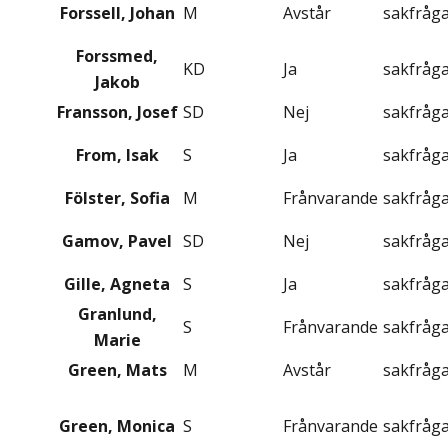
Forssell, Johan
M
Avstår
sakfråg
Forssmed,
KD
Ja
sakfråg
Jakob
Fransson, Josef
SD
Nej
sakfråg
From, Isak
S
Ja
sakfråg
Fölster, Sofia
M
Frånvarande
sakfråg
Gamov, Pavel
SD
Nej
sakfråg
Gille, Agneta
S
Ja
sakfråg
Granlund,
S
Frånvarande
sakfråg
Marie
Green, Mats
M
Avstår
sakfråg
Green, Monica
S
Frånvarande
sakfråg