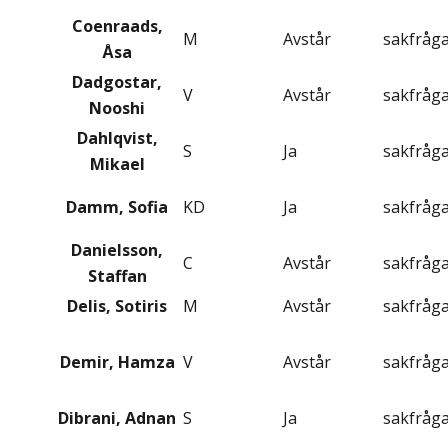
Coenraads,
M
Avstår
sakfråg
Åsa
Dadgostar,
V
Avstår
sakfråg
Nooshi
Dahlqvist,
S
Ja
sakfråg
Mikael
Damm, Sofia
KD
Ja
sakfråg
Danielsson,
C
Avstår
sakfråg
Staffan
Delis, Sotiris
M
Avstår
sakfråg
Demir, Hamza
V
Avstår
sakfråg
Dibrani, Adnan
S
Ja
sakfråg