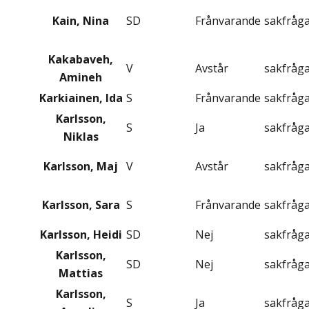
Kain, Nina
SD
Frånvarande
sakfråg
Kakabaveh,
V
Avstår
sakfråg
Amineh
Karkiainen, Ida
S
Frånvarande
sakfråg
Karlsson,
S
Ja
sakfråg
Niklas
Karlsson, Maj
V
Avstår
sakfråg
Karlsson, Sara
S
Frånvarande
sakfråg
Karlsson, Heidi
SD
Nej
sakfråg
Karlsson,
SD
Nej
sakfråg
Mattias
Karlsson,
S
Ja
sakfråg