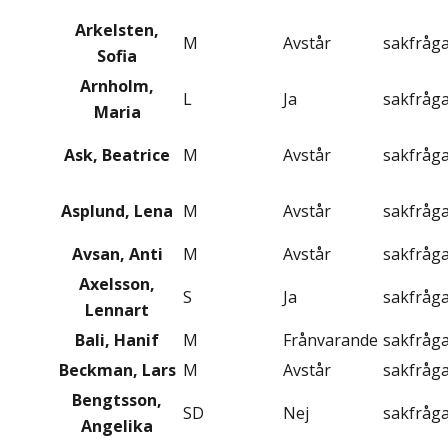
Arkelsten,
M
Avstår
sakfråg
Sofia
Arnholm,
L
Ja
sakfråg
Maria
Ask, Beatrice
M
Avstår
sakfråg
Asplund, Lena
M
Avstår
sakfråg
Avsan, Anti
M
Avstår
sakfråg
Axelsson,
S
Ja
sakfråg
Lennart
Bali, Hanif
M
Frånvarande
sakfråg
Beckman, Lars
M
Avstår
sakfråg
Bengtsson,
SD
Nej
sakfråg
Angelika