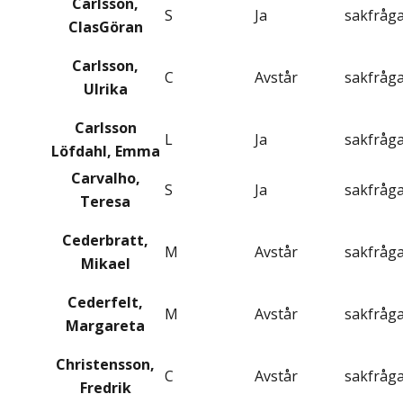
Carlsson,
S
Ja
sakfråg
ClasGöran
Carlsson,
C
Avstår
sakfråg
Ulrika
Carlsson
L
Ja
sakfråg
Löfdahl, Emma
Carvalho,
S
Ja
sakfråg
Teresa
Cederbratt,
M
Avstår
sakfråg
Mikael
Cederfelt,
M
Avstår
sakfråg
Margareta
Christensson,
C
Avstår
sakfråg
Fredrik