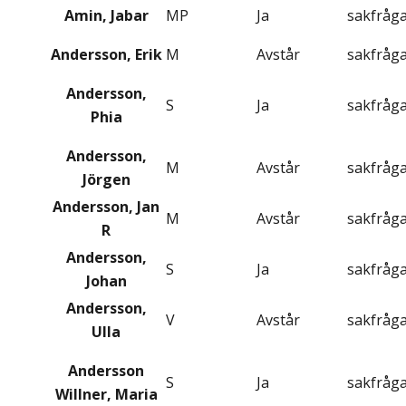
Amin, Jabar
MP
Ja
sakfråg
Andersson, Erik
M
Avstår
sakfråg
Andersson,
S
Ja
sakfråg
Phia
Andersson,
M
Avstår
sakfråg
Jörgen
Andersson, Jan
M
Avstår
sakfråg
R
Andersson,
S
Ja
sakfråg
Johan
Andersson,
V
Avstår
sakfråg
Ulla
Andersson
S
Ja
sakfråg
Willner, Maria