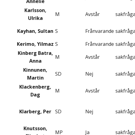
Annelie
Karlsson,
M
Avstår
sakfråg
Ulrika
Kayhan, Sultan
S
Frånvarande
sakfråg
Kerimo, Yilmaz
S
Frånvarande
sakfråg
Kinberg Batra,
M
Avstår
sakfråg
Anna
Kinnunen,
SD
Nej
sakfråg
Martin
Klackenberg,
M
Avstår
sakfråg
Dag
Klarberg, Per
SD
Nej
sakfråg
Knutsson,
MP
Ja
sakfråg