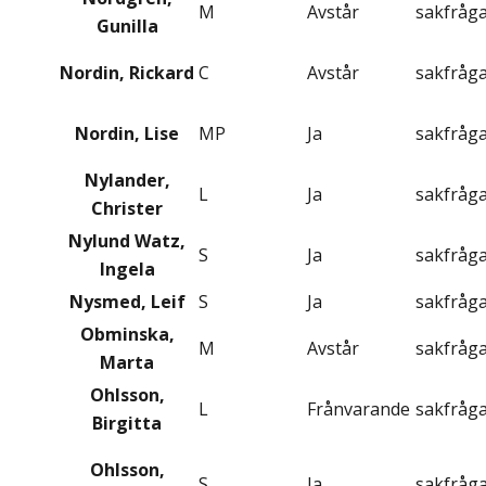
M
Avstår
sakfråg
Gunilla
Nordin, Rickard
C
Avstår
sakfråg
Nordin, Lise
MP
Ja
sakfråg
Nylander,
L
Ja
sakfråg
Christer
Nylund Watz,
S
Ja
sakfråg
Ingela
Nysmed, Leif
S
Ja
sakfråg
Obminska,
M
Avstår
sakfråg
Marta
Ohlsson,
L
Frånvarande
sakfråg
Birgitta
Ohlsson,
S
Ja
sakfråg