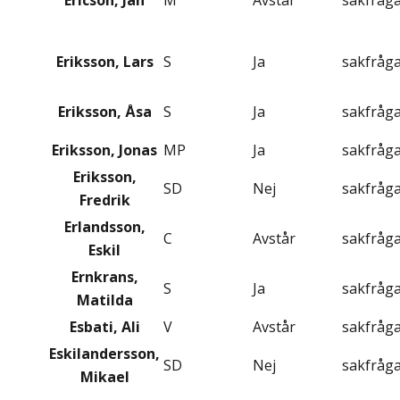
Ericson, Jan
M
Avstår
sakfråg
Eriksson, Lars
S
Ja
sakfråg
Eriksson, Åsa
S
Ja
sakfråg
Eriksson, Jonas
MP
Ja
sakfråg
Eriksson,
SD
Nej
sakfråg
Fredrik
Erlandsson,
C
Avstår
sakfråg
Eskil
Ernkrans,
S
Ja
sakfråg
Matilda
Esbati, Ali
V
Avstår
sakfråg
Eskilandersson,
SD
Nej
sakfråg
Mikael