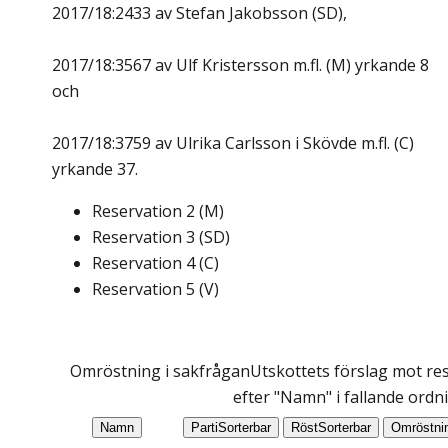
2017/18:2433 av Stefan Jakobsson (SD),
2017/18:3567 av Ulf Kristersson m.fl. (M) yrkande 8
och
2017/18:3759 av Ulrika Carlsson i Skövde m.fl. (C)
yrkande 37.
Reservation
2
(
M
)
Reservation
3
(
SD
)
Reservation
4
(
C
)
Reservation
5
(
V
)
Omröstning i sakfrågan
Utskottets förslag mot res
efter "Namn" i fallande ordn
Namn
Parti
Sorterbar
Röst
Sorterbar
Omröstni