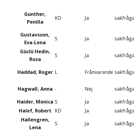
Gunther,
KD
Ja
sakfråg
Penilla
Gustavsson,
S
Ja
sakfråg
Eva-Lena
Güclü Hedin,
S
Ja
sakfråg
Roza
Haddad, Roger
L
Frånvarande
sakfråg
Hagwall, Anna
-
Nej
sakfråg
Haider, Monica
S
Ja
sakfråg
Halef, Robert
KD
Ja
sakfråg
Hallengren,
S
Ja
sakfråg
Lena