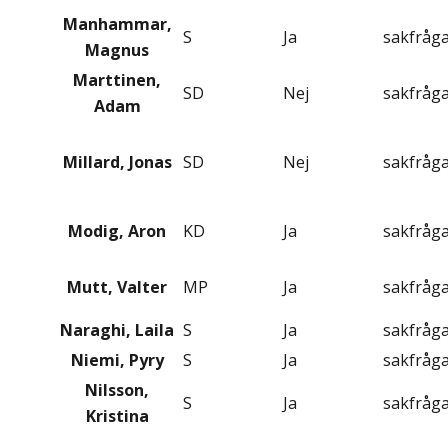
Manhammar,
S
Ja
sakfråg
Magnus
Marttinen,
SD
Nej
sakfråg
Adam
Millard, Jonas
SD
Nej
sakfråg
Modig, Aron
KD
Ja
sakfråg
Mutt, Valter
MP
Ja
sakfråg
Naraghi, Laila
S
Ja
sakfråg
Niemi, Pyry
S
Ja
sakfråg
Nilsson,
S
Ja
sakfråg
Kristina