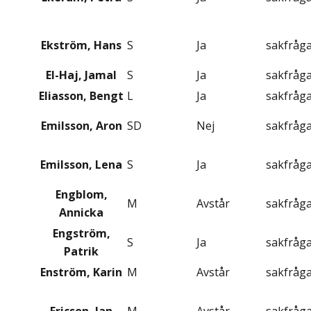
Ekström, Hans
S
Ja
sakfråg
El-Haj, Jamal
S
Ja
sakfråg
Eliasson, Bengt
L
Ja
sakfråg
Emilsson, Aron
SD
Nej
sakfråg
Emilsson, Lena
S
Ja
sakfråg
Engblom,
M
Avstår
sakfråg
Annicka
Engström,
S
Ja
sakfråg
Patrik
Enström, Karin
M
Avstår
sakfråg