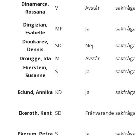
Dinamarca,
V
Avstår
sakfråg
Rossana
Dingizian,
MP
Ja
sakfråg
Esabelle
Dioukarev,
SD
Nej
sakfråg
Dennis
Drougge, Ida
M
Avstår
sakfråg
Eberstein,
S
Ja
sakfråg
Susanne
Eclund, Annika
KD
Ja
sakfråg
Ekeroth, Kent
SD
Frånvarande
sakfråg
Ekerum, Petra
S
Ja
sakfråg