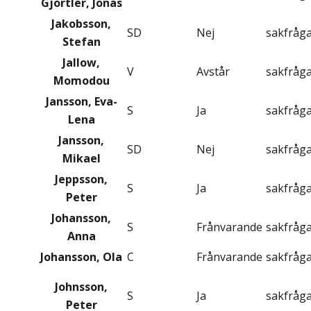
Gjörtler, Jonas
Jakobsson,
SD
Nej
sakfråg
Stefan
Jallow,
V
Avstår
sakfråg
Momodou
Jansson, Eva-
S
Ja
sakfråg
Lena
Jansson,
SD
Nej
sakfråg
Mikael
Jeppsson,
S
Ja
sakfråg
Peter
Johansson,
S
Frånvarande
sakfråg
Anna
Johansson, Ola
C
Frånvarande
sakfråg
Johnsson,
S
Ja
sakfråg
Peter