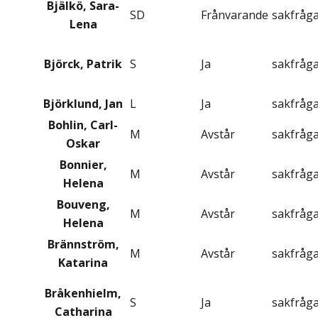
Bjälkö, Sara-
SD
Frånvarande
sakfråg
Lena
Björck, Patrik
S
Ja
sakfråg
Björklund, Jan
L
Ja
sakfråg
Bohlin, Carl-
M
Avstår
sakfråg
Oskar
Bonnier,
M
Avstår
sakfråg
Helena
Bouveng,
M
Avstår
sakfråg
Helena
Brännström,
M
Avstår
sakfråg
Katarina
Bråkenhielm,
S
Ja
sakfråg
Catharina