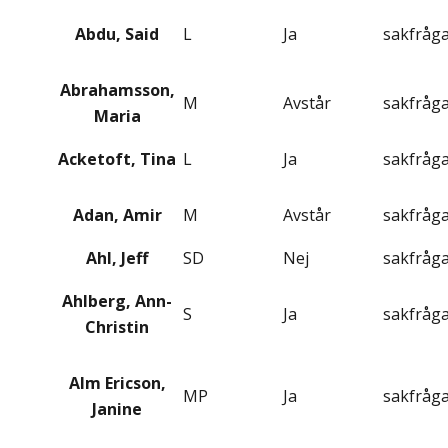
Abdu, Said
L
Ja
sakfråg
Abrahamsson,
M
Avstår
sakfråg
Maria
Acketoft, Tina
L
Ja
sakfråg
Adan, Amir
M
Avstår
sakfråg
Ahl, Jeff
SD
Nej
sakfråg
Ahlberg, Ann-
S
Ja
sakfråg
Christin
Alm Ericson,
MP
Ja
sakfråg
Janine