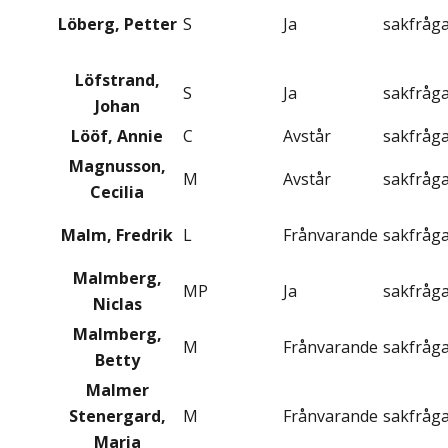
Löberg, Petter
S
Ja
sakfråg
Löfstrand,
S
Ja
sakfråg
Johan
Lööf, Annie
C
Avstår
sakfråg
Magnusson,
M
Avstår
sakfråg
Cecilia
Malm, Fredrik
L
Frånvarande
sakfråg
Malmberg,
MP
Ja
sakfråg
Niclas
Malmberg,
M
Frånvarande
sakfråg
Betty
Malmer
Stenergard,
M
Frånvarande
sakfråg
Maria