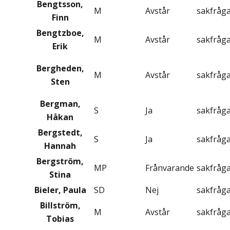
Bengtsson,
M
Avstår
sakfråg
Finn
Bengtzboe,
M
Avstår
sakfråg
Erik
Bergheden,
M
Avstår
sakfråg
Sten
Bergman,
S
Ja
sakfråg
Håkan
Bergstedt,
S
Ja
sakfråg
Hannah
Bergström,
MP
Frånvarande
sakfråg
Stina
Bieler, Paula
SD
Nej
sakfråg
Billström,
M
Avstår
sakfråg
Tobias