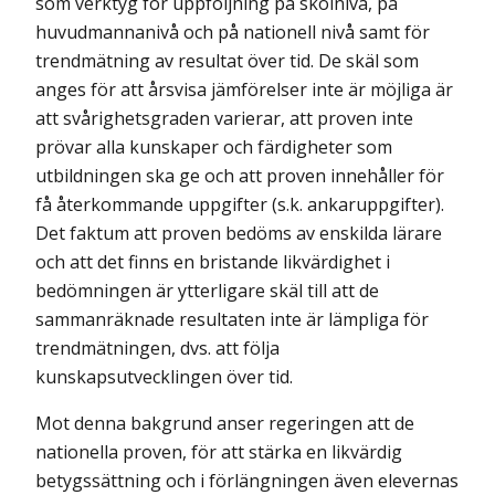
som verktyg för uppföljning på skolnivå, på
huvudmannanivå och på nationell nivå samt för
trendmätning av resultat över tid. De skäl som
anges för att årsvisa jämförelser inte är möjliga är
att svårighetsgraden varierar, att proven inte
prövar alla kunskaper och färdigheter som
utbildningen ska ge och att proven innehåller för
få återkommande uppgifter (s.k. ankaruppgifter).
Det faktum att proven bedöms av enskilda lärare
och att det finns en bristande likvärdighet i
bedömningen är ytterligare skäl till att de
sammanräknade resultaten inte är lämpliga för
trendmätningen, dvs. att följa
kunskapsutvecklingen över tid.
Mot denna bakgrund anser regeringen att de
nationella proven, för att stärka en likvärdig
betygssättning och i förlängningen även elevernas