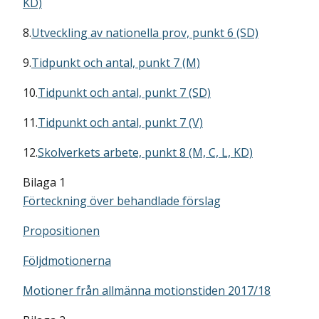
KD)
8.
Utveckling av nationella prov, punkt 6 (SD)
9.
Tidpunkt och antal, punkt 7 (M)
10.
Tidpunkt och antal, punkt 7 (SD)
11.
Tidpunkt och antal, punkt 7 (V)
12.
Skolverkets arbete, punkt 8 (M, C, L, KD)
Bilaga 1
Förteckning över behandlade förslag
Propositionen
Följdmotionerna
Motioner från allmänna motionstiden 2017/18