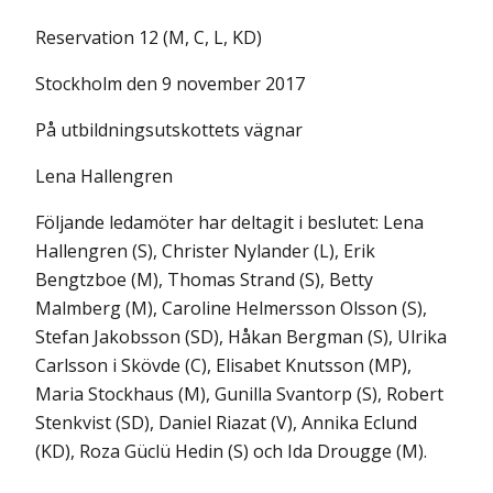
Reservation 12 (M, C, L, KD)
Stockholm den 9 november 2017
På utbildningsutskottets vägnar
Lena Hallengren
Följande ledamöter har deltagit i beslutet: Lena
Hallengren (S), Christer Nylander (L), Erik
Bengtzboe (M), Thomas Strand (S), Betty
Malmberg (M), Caroline Helmersson Olsson (S),
Stefan Jakobsson (SD), Håkan Bergman (S), Ulrika
Carlsson i Skövde (C), Elisabet Knutsson (MP),
Maria Stockhaus (M), Gunilla Svantorp (S), Robert
Stenkvist (SD), Daniel Riazat (V), Annika Eclund
(KD), Roza Güclü Hedin (S) och Ida Drougge (M).