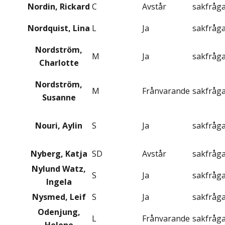
Nordin, Rickard
C
Avstår
sakfråg
Nordquist, Lina
L
Ja
sakfråg
Nordström,
M
Ja
sakfråg
Charlotte
Nordström,
M
Frånvarande
sakfråg
Susanne
Nouri, Aylin
S
Ja
sakfråg
Nyberg, Katja
SD
Avstår
sakfråg
Nylund Watz,
S
Ja
sakfråg
Ingela
Nysmed, Leif
S
Ja
sakfråg
Odenjung,
L
Frånvarande
sakfråg