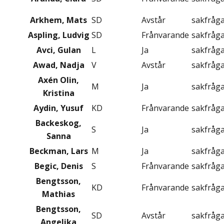
Arkhem, Mats
SD
Avstår
sakfråg
Aspling, Ludvig
SD
Frånvarande
sakfråg
Avci, Gulan
L
Ja
sakfråg
Awad, Nadja
V
Avstår
sakfråg
Axén Olin,
M
Ja
sakfråg
Kristina
Aydin, Yusuf
KD
Frånvarande
sakfråg
Backeskog,
S
Ja
sakfråg
Sanna
Beckman, Lars
M
Ja
sakfråg
Begic, Denis
S
Frånvarande
sakfråg
Bengtsson,
KD
Frånvarande
sakfråg
Mathias
Bengtsson,
SD
Avstår
sakfråg
Angelika