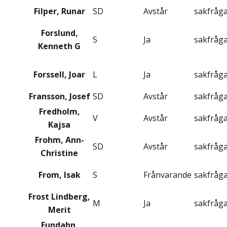
Filper, Runar
SD
Avstår
sakfråg
Forslund,
S
Ja
sakfråg
Kenneth G
Forssell, Joar
L
Ja
sakfråg
Fransson, Josef
SD
Avstår
sakfråg
Fredholm,
V
Avstår
sakfråg
Kajsa
Frohm, Ann-
SD
Avstår
sakfråg
Christine
From, Isak
S
Frånvarande
sakfråg
Frost Lindberg,
M
Ja
sakfråg
Merit
Fundahn,