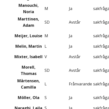
Manouchi,
M
Ja
sakfråg
Noria
Marttinen,
SD
Avstår
sakfråg
Adam
Meijer, Louise
M
Ja
sakfråg
Melin, Martin
L
Ja
sakfråg
Mixter, Isabell
V
Avstår
sakfråg
Morell,
SD
Avstår
sakfråg
Thomas
Mårtensen,
L
Frånvarande
sakfråg
Camilla
Möller, Ola
S
Ja
sakfråg
Naraghi, Laila
S
Ja
sakfråg