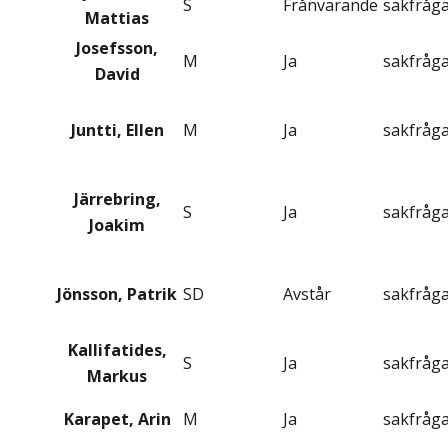
S
Frånvarande
sakfråg
Mattias
Josefsson,
M
Ja
sakfråg
David
Juntti, Ellen
M
Ja
sakfråg
Järrebring,
S
Ja
sakfråg
Joakim
Jönsson, Patrik
SD
Avstår
sakfråg
Kallifatides,
S
Ja
sakfråg
Markus
Karapet, Arin
M
Ja
sakfråg