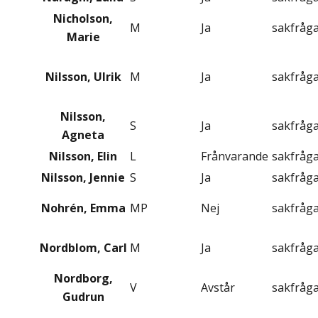
Nicholson,
M
Ja
sakfråg
Marie
Nilsson, Ulrik
M
Ja
sakfråg
Nilsson,
S
Ja
sakfråg
Agneta
Nilsson, Elin
L
Frånvarande
sakfråg
Nilsson, Jennie
S
Ja
sakfråg
Nohrén, Emma
MP
Nej
sakfråg
Nordblom, Carl
M
Ja
sakfråg
Nordborg,
V
Avstår
sakfråg
Gudrun