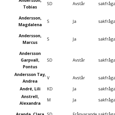
Andersson,
SD
Avstår
sakfråg
Tobias
Andersson,
S
Ja
sakfråg
Magdalena
Andersson,
S
Ja
sakfråg
Marcus
Andersson
Garpvall,
SD
Avstår
sakfråg
Pontus
Andersson Tay,
V
Avstår
sakfråg
Andrea
André, Lili
KD
Ja
sakfråg
Anstrell,
M
Ja
sakfråg
Alexandra
Aranda, Clara
SD
Frånvarande
sakfråg