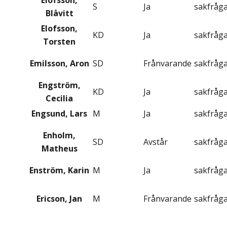
Elofsson,
S
Ja
sakfråg
Blåvitt
Elofsson,
KD
Ja
sakfråg
Torsten
Emilsson, Aron
SD
Frånvarande
sakfråg
Engström,
KD
Ja
sakfråg
Cecilia
Engsund, Lars
M
Ja
sakfråg
Enholm,
SD
Avstår
sakfråg
Matheus
Enström, Karin
M
Ja
sakfråg
Ericson, Jan
M
Frånvarande
sakfråg