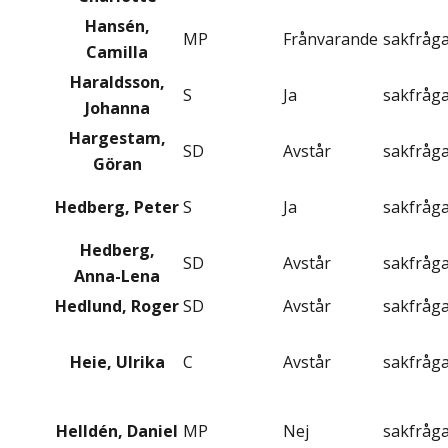
Hansén,
MP
Frånvarande
sakfråg
Camilla
Haraldsson,
S
Ja
sakfråg
Johanna
Hargestam,
SD
Avstår
sakfråg
Göran
Hedberg, Peter
S
Ja
sakfråg
Hedberg,
SD
Avstår
sakfråg
Anna-Lena
Hedlund, Roger
SD
Avstår
sakfråg
Heie, Ulrika
C
Avstår
sakfråg
Helldén, Daniel
MP
Nej
sakfråg