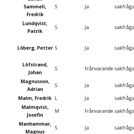
Sammeli,
S
Ja
sakfråg
Fredrik
Lundqvist,
S
Ja
sakfråg
Patrik
Löberg, Petter
S
Ja
sakfråg
Löfstrand,
S
Frånvarande
sakfråg
Johan
Magnusson,
S
Ja
sakfråg
Adrian
Malm, Fredrik
L
Ja
sakfråg
Malmqvist,
M
Frånvarande
sakfråg
Josefin
Manhammar,
S
Ja
sakfråg
Magnus