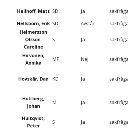
Hellhoff, Mats
SD
Ja
sakfråg
Hellsborn, Erik
SD
Avstår
sakfråg
Helmersson
Olsson,
S
Ja
sakfråg
Caroline
Hirvonen,
MP
Nej
sakfråg
Annika
Hovskär, Dan
KD
Ja
sakfråg
Hultberg,
M
Ja
sakfråg
Johan
Hultqvist,
S
Ja
sakfråg
Peter