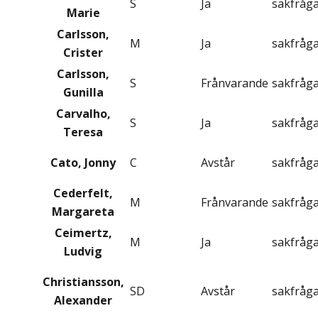
S
Ja
sakfråg
Marie
Carlsson,
M
Ja
sakfråg
Crister
Carlsson,
S
Frånvarande
sakfråg
Gunilla
Carvalho,
S
Ja
sakfråg
Teresa
Cato, Jonny
C
Avstår
sakfråg
Cederfelt,
M
Frånvarande
sakfråg
Margareta
Ceimertz,
M
Ja
sakfråg
Ludvig
Christiansson,
SD
Avstår
sakfråg
Alexander