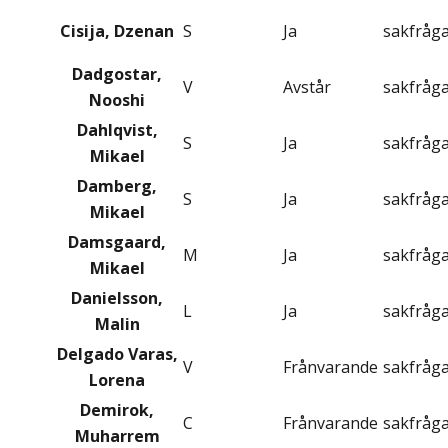
Cisija, Dzenan
S
Ja
sakfråg
Dadgostar,
V
Avstår
sakfråg
Nooshi
Dahlqvist,
S
Ja
sakfråg
Mikael
Damberg,
S
Ja
sakfråg
Mikael
Damsgaard,
M
Ja
sakfråg
Mikael
Danielsson,
L
Ja
sakfråg
Malin
Delgado Varas,
V
Frånvarande
sakfråg
Lorena
Demirok,
C
Frånvarande
sakfråg
Muharrem