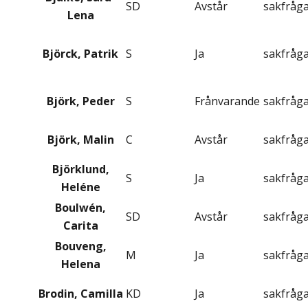
SD
Avstår
sakfråg
Lena
Björck, Patrik
S
Ja
sakfråg
Björk, Peder
S
Frånvarande
sakfråg
Björk, Malin
C
Avstår
sakfråg
Björklund,
S
Ja
sakfråg
Heléne
Boulwén,
SD
Avstår
sakfråg
Carita
Bouveng,
M
Ja
sakfråg
Helena
Brodin, Camilla
KD
Ja
sakfråg