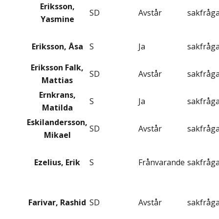
Eriksson,
SD
Avstår
sakfråg
Yasmine
Eriksson, Åsa
S
Ja
sakfråg
Eriksson Falk,
SD
Avstår
sakfråg
Mattias
Ernkrans,
S
Ja
sakfråg
Matilda
Eskilandersson,
SD
Avstår
sakfråg
Mikael
Ezelius, Erik
S
Frånvarande
sakfråg
Farivar, Rashid
SD
Avstår
sakfråg