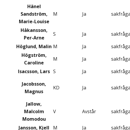
Hänel
Sandström,
M
Ja
sakfråg
Marie-Louise
Håkansson,
S
Ja
sakfråg
Per-Arne
Höglund, Malin
M
Ja
sakfråg
Högström,
M
Ja
sakfråg
Caroline
Isacsson, Lars
S
Ja
sakfråg
Jacobsson,
KD
Ja
sakfråg
Magnus
Jallow,
Malcolm
V
Avstår
sakfråg
Momodou
Jansson, Kjell
M
Ja
sakfråg