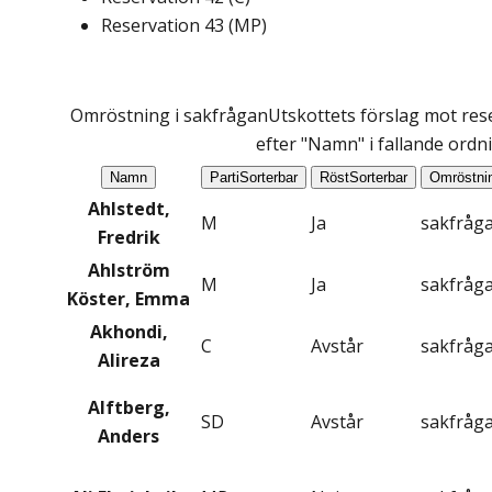
Reservation
43
(
MP
)
Omröstning i sakfrågan
Utskottets förslag mot res
efter "Namn" i fallande ordn
Namn
Parti
Sorterbar
Röst
Sorterbar
Omröstni
Ahlstedt,
M
Ja
sakfråg
Fredrik
Ahlström
M
Ja
sakfråg
Köster, Emma
Akhondi,
C
Avstår
sakfråg
Alireza
Alftberg,
SD
Avstår
sakfråg
Anders