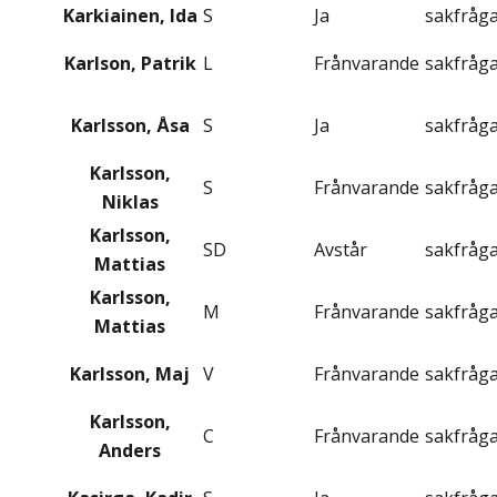
Karkiainen, Ida
S
Ja
sakfråg
Karlson, Patrik
L
Frånvarande
sakfråg
Karlsson, Åsa
S
Ja
sakfråg
Karlsson,
S
Frånvarande
sakfråg
Niklas
Karlsson,
SD
Avstår
sakfråg
Mattias
Karlsson,
M
Frånvarande
sakfråg
Mattias
Karlsson, Maj
V
Frånvarande
sakfråg
Karlsson,
C
Frånvarande
sakfråg
Anders