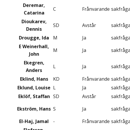
Deremar,
C
Frånvarande
sakfråg
Catarina
Dioukarev,
SD
Avstår
sakfråg
Dennis
Drougge, Ida
M
Ja
sakfråg
E Weinerhall,
M
Ja
sakfråg
John
Ekegren,
L
Ja
sakfråg
Anders
Eklind, Hans
KD
Frånvarande
sakfråg
Eklund, Louise
L
Ja
sakfråg
Eklöf, Staffan
SD
Avstår
sakfråg
Ekström, Hans
S
Ja
sakfråg
El-Haj, Jamal
-
Frånvarande
sakfråg