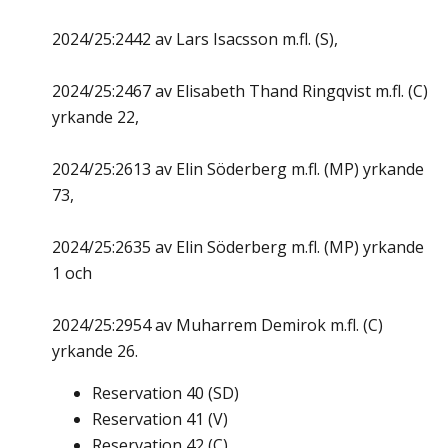
2024/25:2442 av Lars Isacsson m.fl. (S),
2024/25:2467 av Elisabeth Thand Ringqvist m.fl. (C)
yrkande 22,
2024/25:2613 av Elin Söderberg m.fl. (MP) yrkande
73,
2024/25:2635 av Elin Söderberg m.fl. (MP) yrkande
1 och
2024/25:2954 av Muharrem Demirok m.fl. (C)
yrkande 26.
Reservation
40
(
SD
)
Reservation
41
(
V
)
Reservation
42
(
C
)