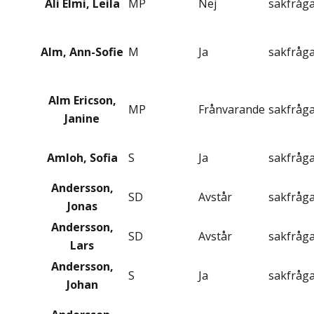
Ali Elmi, Leila
MP
Nej
sakfråg
Alm, Ann-Sofie
M
Ja
sakfråg
Alm Ericson,
MP
Frånvarande
sakfråg
Janine
Amloh, Sofia
S
Ja
sakfråg
Andersson,
SD
Avstår
sakfråg
Jonas
Andersson,
SD
Avstår
sakfråg
Lars
Andersson,
S
Ja
sakfråg
Johan