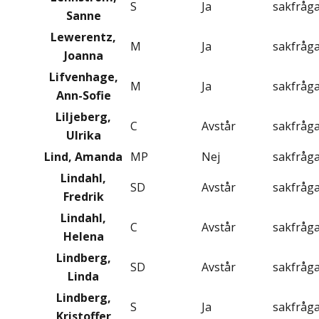
S
Ja
sakfråg
Sanne
Lewerentz,
M
Ja
sakfråg
Joanna
Lifvenhage,
M
Ja
sakfråg
Ann-Sofie
Liljeberg,
C
Avstår
sakfråg
Ulrika
Lind, Amanda
MP
Nej
sakfråg
Lindahl,
SD
Avstår
sakfråg
Fredrik
Lindahl,
C
Avstår
sakfråg
Helena
Lindberg,
SD
Avstår
sakfråg
Linda
Lindberg,
S
Ja
sakfråg
Kristoffer