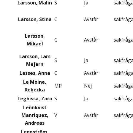
Larsson, Malin
S
Ja
sakfråg
Larsson, Stina
C
Avstår
sakfråg
Larsson,
C
Avstår
sakfråg
Mikael
Larsson, Lars
S
Ja
sakfråg
Mejern
Lasses, Anna
C
Avstår
sakfråg
Le Moine,
MP
Nej
sakfråg
Rebecka
Leghissa, Zara
S
Ja
sakfråg
Lennkvist
Manriquez,
V
Avstår
sakfråg
Andreas
Lennström,