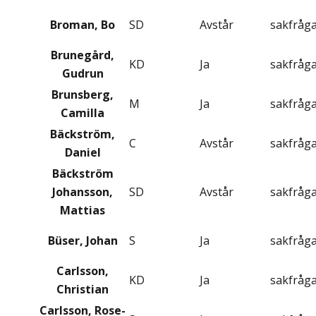
Broman, Bo
SD
Avstår
sakfråg
Brunegård,
KD
Ja
sakfråg
Gudrun
Brunsberg,
M
Ja
sakfråg
Camilla
Bäckström,
C
Avstår
sakfråg
Daniel
Bäckström
Johansson,
SD
Avstår
sakfråg
Mattias
Büser, Johan
S
Ja
sakfråg
Carlsson,
KD
Ja
sakfråg
Christian
Carlsson, Rose-