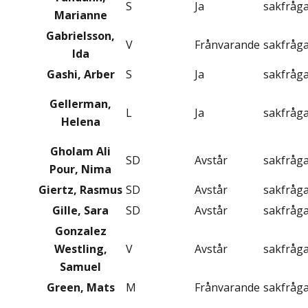
S
Ja
sakfråg
Marianne
Gabrielsson,
V
Frånvarande
sakfråg
Ida
Gashi, Arber
S
Ja
sakfråg
Gellerman,
L
Ja
sakfråg
Helena
Gholam Ali
SD
Avstår
sakfråg
Pour, Nima
Giertz, Rasmus
SD
Avstår
sakfråg
Gille, Sara
SD
Avstår
sakfråg
Gonzalez
Westling,
V
Avstår
sakfråg
Samuel
Green, Mats
M
Frånvarande
sakfråg