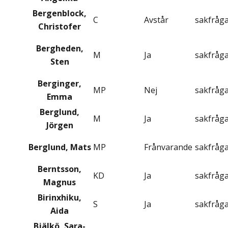
Bergenblock,
C
Avstår
sakfråg
Christofer
Bergheden,
M
Ja
sakfråg
Sten
Berginger,
MP
Nej
sakfråg
Emma
Berglund,
M
Ja
sakfråg
Jörgen
Berglund, Mats
MP
Frånvarande
sakfråg
Berntsson,
KD
Ja
sakfråg
Magnus
Birinxhiku,
S
Ja
sakfråg
Aida
Bjälkö, Sara-