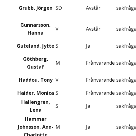
Grubb, Jörgen
SD
Avstår
sakfråg
Gunnarsson,
V
Avstår
sakfråg
Hanna
Guteland, Jytte
S
Ja
sakfråg
Göthberg,
M
Frånvarande
sakfråg
Gustaf
Haddou, Tony
V
Frånvarande
sakfråg
Haider, Monica
S
Frånvarande
sakfråg
Hallengren,
S
Ja
sakfråg
Lena
Hammar
Johnsson, Ann-
M
Ja
sakfråg
Charlotte