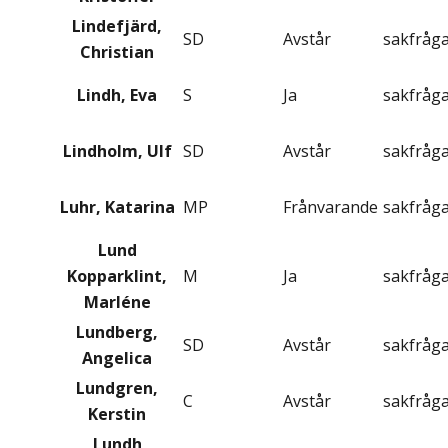
Lindefjärd,
SD
Avstår
sakfråg
Christian
Lindh, Eva
S
Ja
sakfråg
Lindholm, Ulf
SD
Avstår
sakfråg
Luhr, Katarina
MP
Frånvarande
sakfråg
Lund
Kopparklint,
M
Ja
sakfråg
Marléne
Lundberg,
SD
Avstår
sakfråg
Angelica
Lundgren,
C
Avstår
sakfråg
Kerstin
Lundh