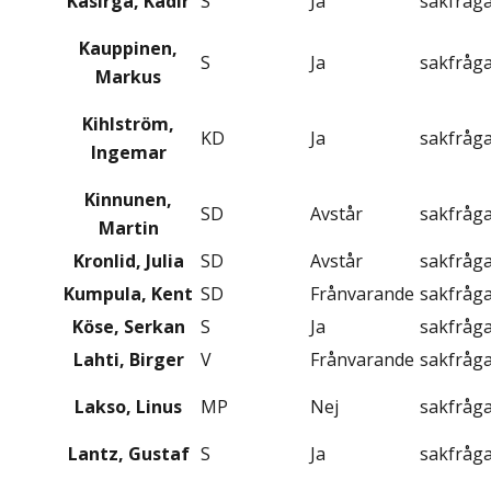
Kasirga, Kadir
S
Ja
sakfråg
Kauppinen,
S
Ja
sakfråg
Markus
Kihlström,
KD
Ja
sakfråg
Ingemar
Kinnunen,
SD
Avstår
sakfråg
Martin
Kronlid, Julia
SD
Avstår
sakfråg
Kumpula, Kent
SD
Frånvarande
sakfråg
Köse, Serkan
S
Ja
sakfråg
Lahti, Birger
V
Frånvarande
sakfråg
Lakso, Linus
MP
Nej
sakfråg
Lantz, Gustaf
S
Ja
sakfråg