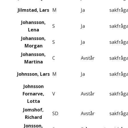
Jilmstad, Lars
M
Ja
sakfråg
Johansson,
S
Ja
sakfråg
Lena
Johansson,
S
Ja
sakfråg
Morgan
Johansson,
C
Avstår
sakfråg
Martina
Johnsson, Lars
M
Ja
sakfråg
Johnsson
Fornarve,
V
Avstår
sakfråg
Lotta
Jomshof,
SD
Avstår
sakfråg
Richard
Jonsson,