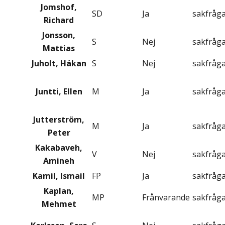
Jomshof,
SD
Ja
sakfråg
Richard
Jonsson,
S
Nej
sakfråg
Mattias
Juholt, Håkan
S
Nej
sakfråg
Juntti, Ellen
M
Ja
sakfråg
Jutterström,
M
Ja
sakfråg
Peter
Kakabaveh,
V
Nej
sakfråg
Amineh
Kamil, Ismail
FP
Ja
sakfråg
Kaplan,
MP
Frånvarande
sakfråg
Mehmet