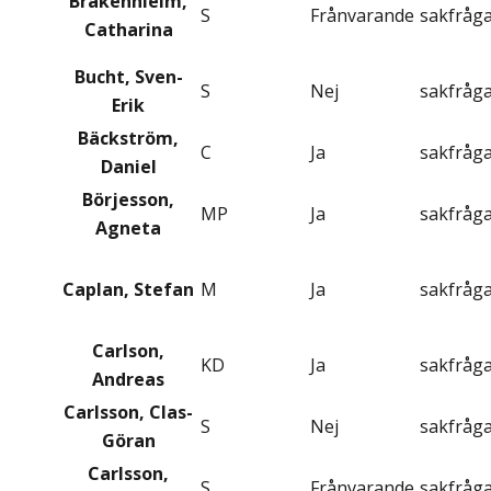
Bråkenhielm,
S
Frånvarande
sakfråg
Catharina
Bucht, Sven-
S
Nej
sakfråg
Erik
Bäckström,
C
Ja
sakfråg
Daniel
Börjesson,
MP
Ja
sakfråg
Agneta
Caplan, Stefan
M
Ja
sakfråg
Carlson,
KD
Ja
sakfråg
Andreas
Carlsson, Clas-
S
Nej
sakfråg
Göran
Carlsson,
S
Frånvarande
sakfråg