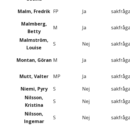
Malm, Fredrik
FP
Ja
sakfråg
Malmberg,
M
Ja
sakfråg
Betty
Malmström,
S
Nej
sakfråg
Louise
Montan, Göran
M
Ja
sakfråg
Mutt, Valter
MP
Ja
sakfråg
Niemi, Pyry
S
Nej
sakfråg
Nilsson,
S
Nej
sakfråg
Kristina
Nilsson,
S
Nej
sakfråg
Ingemar