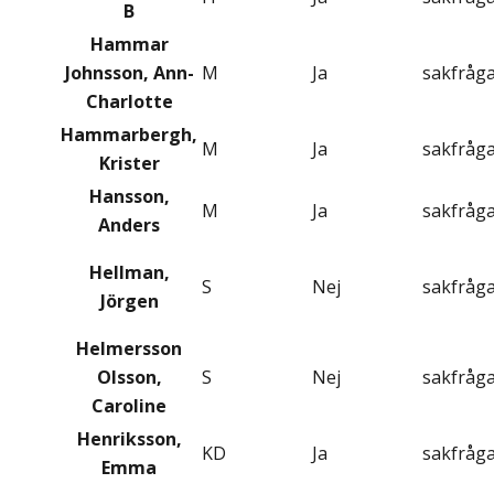
B
Hammar
Johnsson, Ann-
M
Ja
sakfråg
Charlotte
Hammarbergh,
M
Ja
sakfråg
Krister
Hansson,
M
Ja
sakfråg
Anders
Hellman,
S
Nej
sakfråg
Jörgen
Helmersson
Olsson,
S
Nej
sakfråg
Caroline
Henriksson,
KD
Ja
sakfråg
Emma