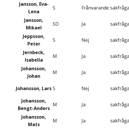
Jansson, Eva-
S
Frånvarande
sakfråg
Lena
Jansson,
SD
Ja
sakfråg
Mikael
Jeppsson,
S
Nej
sakfråg
Peter
Jernbeck,
M
Ja
sakfråg
Isabella
Johansson,
M
Ja
sakfråg
Johan
Johansson, Lars
S
Nej
sakfråg
Johansson,
M
Ja
sakfråg
Bengt-Anders
Johansson,
M
Ja
sakfråg
Mats