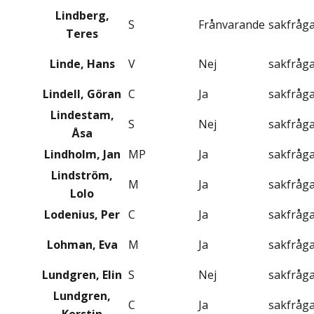
Lindberg,
S
Frånvarande
sakfråg
Teres
Linde, Hans
V
Nej
sakfråg
Lindell, Göran
C
Ja
sakfråg
Lindestam,
S
Nej
sakfråg
Åsa
Lindholm, Jan
MP
Ja
sakfråg
Lindström,
M
Ja
sakfråg
Lolo
Lodenius, Per
C
Ja
sakfråg
Lohman, Eva
M
Ja
sakfråg
Lundgren, Elin
S
Nej
sakfråg
Lundgren,
C
Ja
sakfråg