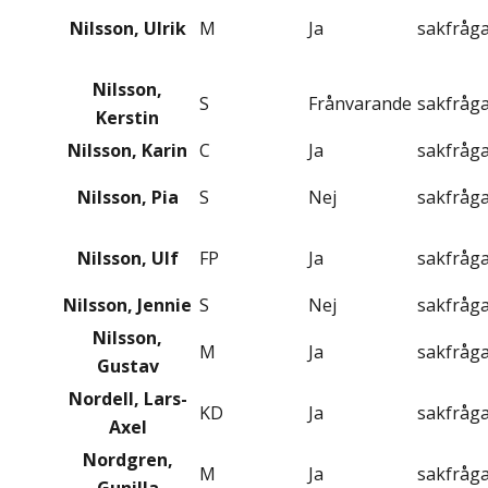
Nilsson, Ulrik
M
Ja
sakfråg
Nilsson,
S
Frånvarande
sakfråg
Kerstin
Nilsson, Karin
C
Ja
sakfråg
Nilsson, Pia
S
Nej
sakfråg
Nilsson, Ulf
FP
Ja
sakfråg
Nilsson, Jennie
S
Nej
sakfråg
Nilsson,
M
Ja
sakfråg
Gustav
Nordell, Lars-
KD
Ja
sakfråg
Axel
Nordgren,
M
Ja
sakfråg