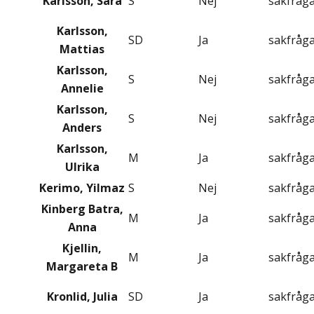
Karlsson, Sara
S
Nej
sakfråg
Karlsson,
SD
Ja
sakfråg
Mattias
Karlsson,
S
Nej
sakfråg
Annelie
Karlsson,
S
Nej
sakfråg
Anders
Karlsson,
M
Ja
sakfråg
Ulrika
Kerimo, Yilmaz
S
Nej
sakfråg
Kinberg Batra,
M
Ja
sakfråg
Anna
Kjellin,
M
Ja
sakfråg
Margareta B
Kronlid, Julia
SD
Ja
sakfråg