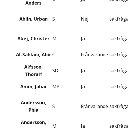
Anders
Ahlin, Urban
S
Nej
sakfråg
Akej, Christer
M
Ja
sakfråg
Al-Sahlani, Abir
C
Frånvarande
sakfråg
Alfsson,
SD
Ja
sakfråg
Thoralf
Amin, Jabar
MP
Ja
sakfråg
Andersson,
S
Frånvarande
sakfråg
Phia
Andersson,
M
Ja
sakfråg