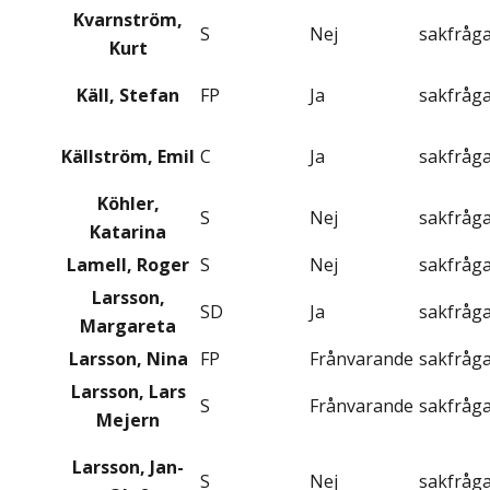
Kvarnström,
S
Nej
sakfråg
Kurt
Käll, Stefan
FP
Ja
sakfråg
Källström, Emil
C
Ja
sakfråg
Köhler,
S
Nej
sakfråg
Katarina
Lamell, Roger
S
Nej
sakfråg
Larsson,
SD
Ja
sakfråg
Margareta
Larsson, Nina
FP
Frånvarande
sakfråg
Larsson, Lars
S
Frånvarande
sakfråg
Mejern
Larsson, Jan-
S
Nej
sakfråg