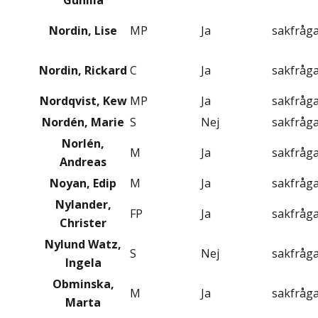
Gunilla
Nordin, Lise
MP
Ja
sakfråg
Nordin, Rickard
C
Ja
sakfråg
Nordqvist, Kew
MP
Ja
sakfråg
Nordén, Marie
S
Nej
sakfråg
Norlén,
M
Ja
sakfråg
Andreas
Noyan, Edip
M
Ja
sakfråg
Nylander,
FP
Ja
sakfråg
Christer
Nylund Watz,
S
Nej
sakfråg
Ingela
Obminska,
M
Ja
sakfråg
Marta