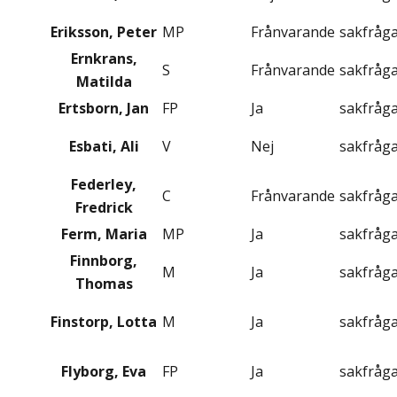
Eriksson, Peter
MP
Frånvarande
sakfråg
Ernkrans,
S
Frånvarande
sakfråg
Matilda
Ertsborn, Jan
FP
Ja
sakfråg
Esbati, Ali
V
Nej
sakfråg
Federley,
C
Frånvarande
sakfråg
Fredrick
Ferm, Maria
MP
Ja
sakfråg
Finnborg,
M
Ja
sakfråg
Thomas
Finstorp, Lotta
M
Ja
sakfråg
Flyborg, Eva
FP
Ja
sakfråg