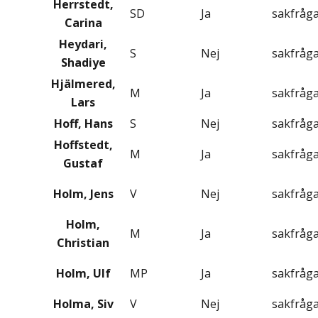
Herrstedt,
SD
Ja
sakfråg
Carina
Heydari,
S
Nej
sakfråg
Shadiye
Hjälmered,
M
Ja
sakfråg
Lars
Hoff, Hans
S
Nej
sakfråg
Hoffstedt,
M
Ja
sakfråg
Gustaf
Holm, Jens
V
Nej
sakfråg
Holm,
M
Ja
sakfråg
Christian
Holm, Ulf
MP
Ja
sakfråg
Holma, Siv
V
Nej
sakfråg