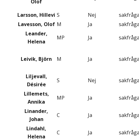
Olof
Larsson, Hillevi
S
Nej
sakfråg
Lavesson, Olof
M
Ja
sakfråg
Leander,
MP
Ja
sakfråg
Helena
Leivik, Björn
M
Ja
sakfråg
Liljevall,
S
Nej
sakfråg
Désirée
Lillemets,
MP
Ja
sakfråg
Annika
Linander,
C
Ja
sakfråg
Johan
Lindahl,
C
Ja
sakfråg
Helena