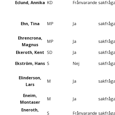
Eclund, Annika
KD
Frånvarande
sakfråg
Ehn, Tina
MP
Ja
sakfråg
Ehrencrona,
MP
Ja
sakfråg
Magnus
Ekeroth, Kent
SD
Ja
sakfråg
Ekström, Hans
S
Nej
sakfråg
Elinderson,
M
Ja
sakfråg
Lars
Eneim,
M
Ja
sakfråg
Montaser
Eneroth,
S
Frånvarande
sakfråg