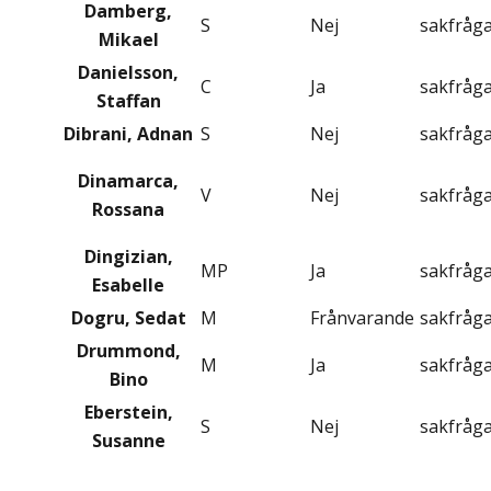
Damberg,
S
Nej
sakfråg
Mikael
Danielsson,
C
Ja
sakfråg
Staffan
Dibrani, Adnan
S
Nej
sakfråg
Dinamarca,
V
Nej
sakfråg
Rossana
Dingizian,
MP
Ja
sakfråg
Esabelle
Dogru, Sedat
M
Frånvarande
sakfråg
Drummond,
M
Ja
sakfråg
Bino
Eberstein,
S
Nej
sakfråg
Susanne