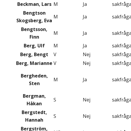
Beckman, Lars
M
Ja
sakfråg
Bengtson
M
Ja
sakfråg
Skogsberg, Eva
Bengtsson,
M
Ja
sakfråg
Finn
Berg, Ulf
M
Ja
sakfråg
Berg, Bengt
V
Nej
sakfråg
Berg, Marianne
V
Nej
sakfråg
Bergheden,
M
Ja
sakfråg
Sten
Bergman,
S
Nej
sakfråg
Håkan
Bergstedt,
S
Nej
sakfråg
Hannah
Bergström,