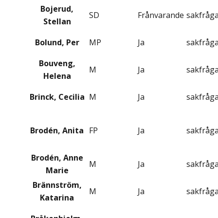
Bojerud,
SD
Frånvarande
sakfråg
Stellan
Bolund, Per
MP
Ja
sakfråg
Bouveng,
M
Ja
sakfråg
Helena
Brinck, Cecilia
M
Ja
sakfråg
Brodén, Anita
FP
Ja
sakfråg
Brodén, Anne
M
Ja
sakfråg
Marie
Brännström,
M
Ja
sakfråg
Katarina