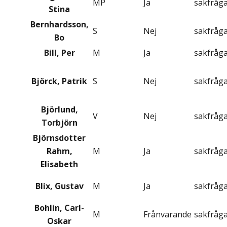
MP
Ja
sakfråg
Stina
Bernhardsson,
S
Nej
sakfråg
Bo
Bill, Per
M
Ja
sakfråg
Björck, Patrik
S
Nej
sakfråg
Björlund,
V
Nej
sakfråg
Torbjörn
Björnsdotter
Rahm,
M
Ja
sakfråg
Elisabeth
Blix, Gustav
M
Ja
sakfråg
Bohlin, Carl-
M
Frånvarande
sakfråg
Oskar