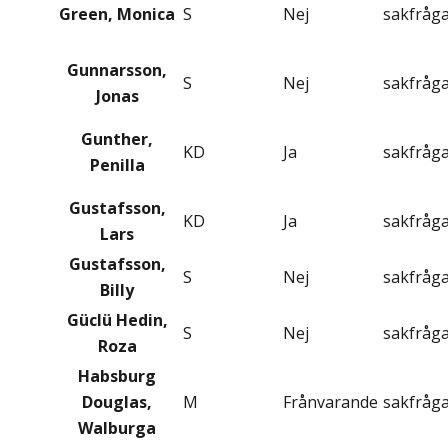
Green, Monica
S
Nej
sakfråg
Gunnarsson,
S
Nej
sakfråg
Jonas
Gunther,
KD
Ja
sakfråg
Penilla
Gustafsson,
KD
Ja
sakfråg
Lars
Gustafsson,
S
Nej
sakfråg
Billy
Güclü Hedin,
S
Nej
sakfråg
Roza
Habsburg
Douglas,
M
Frånvarande
sakfråg
Walburga