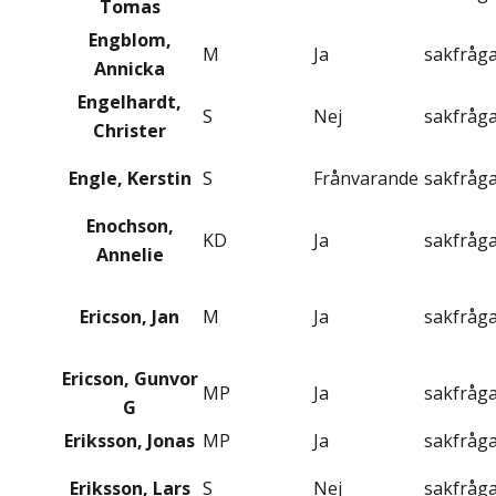
Tomas
Engblom,
M
Ja
sakfråg
Annicka
Engelhardt,
S
Nej
sakfråg
Christer
Engle, Kerstin
S
Frånvarande
sakfråg
Enochson,
KD
Ja
sakfråg
Annelie
Ericson, Jan
M
Ja
sakfråg
Ericson, Gunvor
MP
Ja
sakfråg
G
Eriksson, Jonas
MP
Ja
sakfråg
Eriksson, Lars
S
Nej
sakfråg