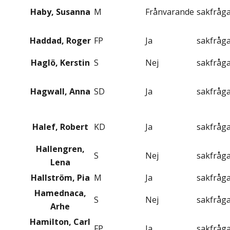
Haby, Susanna
M
Frånvarande
sakfråg
Haddad, Roger
FP
Ja
sakfråg
Haglö, Kerstin
S
Nej
sakfråg
Hagwall, Anna
SD
Ja
sakfråg
Halef, Robert
KD
Ja
sakfråg
Hallengren,
S
Nej
sakfråg
Lena
Hallström, Pia
M
Ja
sakfråg
Hamednaca,
S
Nej
sakfråg
Arhe
Hamilton, Carl
FP
Ja
sakfråg