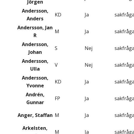
Jörgen
Andersson,
KD
Ja
sakfråg
Anders
Andersson, Jan
M
Ja
sakfråg
R
Andersson,
S
Nej
sakfråg
Johan
Andersson,
V
Nej
sakfråg
Ulla
Andersson,
KD
Ja
sakfråg
Yvonne
Andrén,
FP
Ja
sakfråg
Gunnar
Anger, Staffan
M
Ja
sakfråg
Arkelsten,
M
Ja
sakfråg