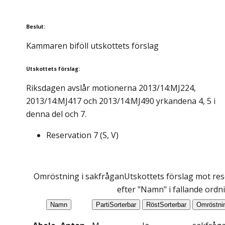
Beslut
:
Kammaren biföll utskottets förslag
Utskottets förslag
:
Riksdagen avslår motionerna 2013/14:MJ224,
2013/14:MJ417 och 2013/14:MJ490 yrkandena 4, 5 i
denna del och 7.
Reservation
7
(
S, V
)
Omröstning i sakfrågan
Utskottets förslag mot rese
efter "Namn" i fallande ordn
Namn
Parti
Sorterbar
Röst
Sorterbar
Omröstni