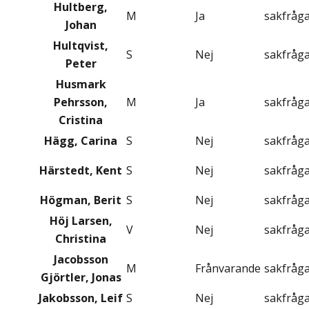
Hultberg,
M
Ja
sakfråg
Johan
Hultqvist,
S
Nej
sakfråg
Peter
Husmark
Pehrsson,
M
Ja
sakfråg
Cristina
Hägg, Carina
S
Nej
sakfråg
Härstedt, Kent
S
Nej
sakfråg
Högman, Berit
S
Nej
sakfråg
Höj Larsen,
V
Nej
sakfråg
Christina
Jacobsson
M
Frånvarande
sakfråg
Gjörtler, Jonas
Jakobsson, Leif
S
Nej
sakfråg