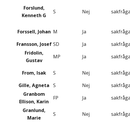
Forslund,
S
Nej
sakfråg
Kenneth G
Forssell, Johan
M
Ja
sakfråg
Fransson, Josef
SD
Ja
sakfråg
Fridolin,
MP
Ja
sakfråg
Gustav
From, Isak
S
Nej
sakfråg
Gille, Agneta
S
Nej
sakfråg
Granbom
FP
Ja
sakfråg
Ellison, Karin
Granlund,
S
Nej
sakfråg
Marie