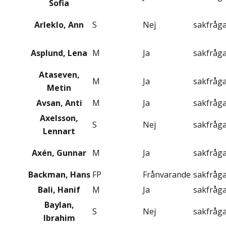
Sofia
Arleklo, Ann
S
Nej
sakfråg
Asplund, Lena
M
Ja
sakfråg
Ataseven,
M
Ja
sakfråg
Metin
Avsan, Anti
M
Ja
sakfråg
Axelsson,
S
Nej
sakfråg
Lennart
Axén, Gunnar
M
Ja
sakfråg
Backman, Hans
FP
Frånvarande
sakfråg
Bali, Hanif
M
Ja
sakfråg
Baylan,
S
Nej
sakfråg
Ibrahim