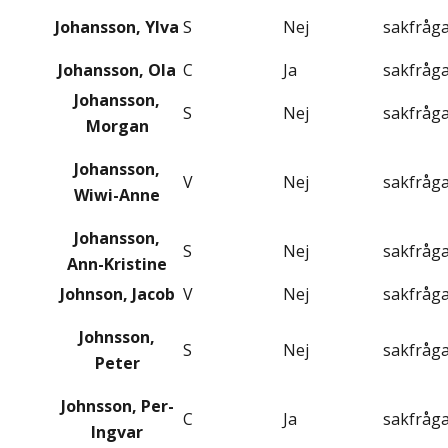
Johansson, Ylva
S
Nej
sakfråg
Johansson, Ola
C
Ja
sakfråg
Johansson,
S
Nej
sakfråg
Morgan
Johansson,
V
Nej
sakfråg
Wiwi-Anne
Johansson,
S
Nej
sakfråg
Ann-Kristine
Johnson, Jacob
V
Nej
sakfråg
Johnsson,
S
Nej
sakfråg
Peter
Johnsson, Per-
C
Ja
sakfråg
Ingvar