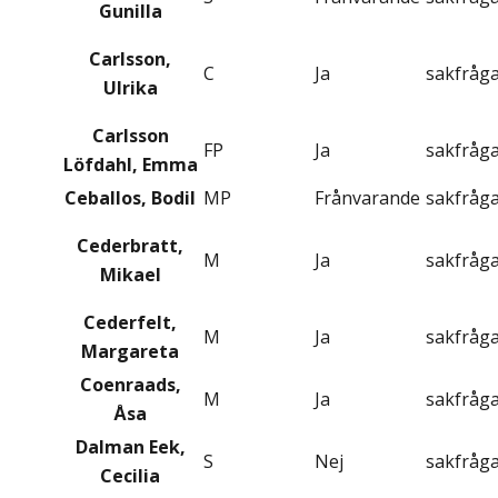
Gunilla
Carlsson,
C
Ja
sakfråg
Ulrika
Carlsson
FP
Ja
sakfråg
Löfdahl, Emma
Ceballos, Bodil
MP
Frånvarande
sakfråg
Cederbratt,
M
Ja
sakfråg
Mikael
Cederfelt,
M
Ja
sakfråg
Margareta
Coenraads,
M
Ja
sakfråg
Åsa
Dalman Eek,
S
Nej
sakfråg
Cecilia