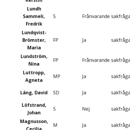
Kerstin
Lundh
Sammeli,
S
Frånvarande
sakfråg
Fredrik
Lundqvist-
Brömster,
FP
Ja
sakfråg
Maria
Lundström,
FP
Frånvarande
sakfråg
Nina
Luttropp,
MP
Ja
sakfråg
Agneta
Lång, David
SD
Ja
sakfråg
Löfstrand,
S
Nej
sakfråg
Johan
Magnusson,
M
Ja
sakfråg
Cecilia