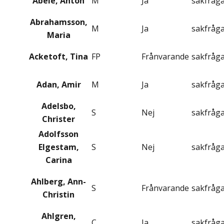
Abele, Anton
M
Ja
sakfråg
Abrahamsson,
M
Ja
sakfråg
Maria
Acketoft, Tina
FP
Frånvarande
sakfråg
Adan, Amir
M
Ja
sakfråg
Adelsbo,
S
Nej
sakfråg
Christer
Adolfsson
Elgestam,
S
Nej
sakfråg
Carina
Ahlberg, Ann-
S
Frånvarande
sakfråg
Christin
Ahlgren,
C
Ja
sakfråg