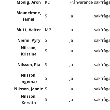
Modig, Aron
KD
Frånvarande
sakfråg
Mouneimne,
S
Ja
sakfråg
Jamal
Mutt, Valter
MP
Ja
sakfråg
Niemi, Pyry
S
Ja
sakfråg
Nilsson,
S
Ja
sakfråg
Kristina
Nilsson, Pia
S
Ja
sakfråg
Nilsson,
S
Ja
sakfråg
Ingemar
Nilsson, Jennie
S
Ja
sakfråg
Nilsson,
S
Ja
sakfråg
Kerstin