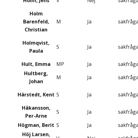
Holm, Jens
V
Nej
sakfråg
Holm
Barenfeld,
M
Ja
sakfråg
Christian
Holmqvist,
S
Ja
sakfråg
Paula
Hult, Emma
MP
Ja
sakfråg
Hultberg,
M
Ja
sakfråg
Johan
Härstedt, Kent
S
Ja
sakfråg
Håkansson,
S
Ja
sakfråg
Per-Arne
Högman, Berit
S
Ja
sakfråg
Höj Larsen,