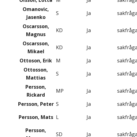
Olsson, Lotta
M
Ja
sakfråg
Omanovic,
S
Ja
sakfråg
Jasenko
Oscarsson,
KD
Ja
sakfråg
Magnus
Oscarsson,
KD
Ja
sakfråg
Mikael
Ottoson, Erik
M
Ja
sakfråg
Ottosson,
S
Ja
sakfråg
Mattias
Persson,
MP
Ja
sakfråg
Rickard
Persson, Peter
S
Ja
sakfråg
Persson, Mats
L
Ja
sakfråg
Persson,
SD
Ja
sakfråg