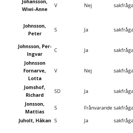
Johansson,
V
Nej
sakfråg
Wiwi-Anne
Johnsson,
S
Ja
sakfråg
Peter
Johnsson, Per-
C
Ja
sakfråg
Ingvar
Johnsson
Fornarve,
V
Nej
sakfråg
Lotta
Jomshof,
SD
Ja
sakfråg
Richard
Jonsson,
S
Frånvarande
sakfråg
Mattias
Juholt, Håkan
S
Ja
sakfråg