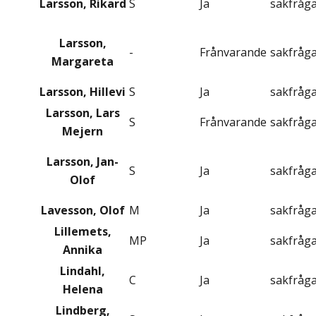
Larsson, Rikard
S
Ja
sakfråg
Larsson,
-
Frånvarande
sakfråg
Margareta
Larsson, Hillevi
S
Ja
sakfråg
Larsson, Lars
S
Frånvarande
sakfråg
Mejern
Larsson, Jan-
S
Ja
sakfråg
Olof
Lavesson, Olof
M
Ja
sakfråg
Lillemets,
MP
Ja
sakfråg
Annika
Lindahl,
C
Ja
sakfråg
Helena
Lindberg,