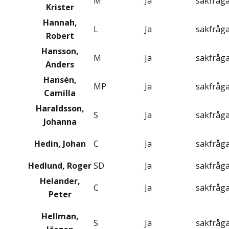
M
Ja
sakfråg
Krister
Hannah,
L
Ja
sakfråg
Robert
Hansson,
M
Ja
sakfråg
Anders
Hansén,
MP
Ja
sakfråg
Camilla
Haraldsson,
S
Ja
sakfråg
Johanna
Hedin, Johan
C
Ja
sakfråg
Hedlund, Roger
SD
Ja
sakfråg
Helander,
C
Ja
sakfråg
Peter
Hellman,
S
Ja
sakfråg