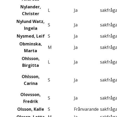
Nylander,
L
Ja
sakfråg
Christer
Nylund Watz,
S
Ja
sakfråg
Ingela
Nysmed, Leif
S
Ja
sakfråg
Obminska,
M
Ja
sakfråg
Marta
Ohlsson,
L
Ja
sakfråg
Birgitta
Ohlsson,
S
Ja
sakfråg
Carina
Olovsson,
S
Ja
sakfråg
Fredrik
Olsson, Kalle
S
Frånvarande
sakfråg