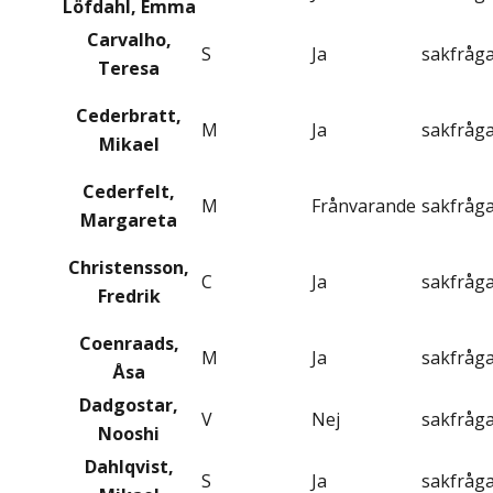
Löfdahl, Emma
Carvalho,
S
Ja
sakfråg
Teresa
Cederbratt,
M
Ja
sakfråg
Mikael
Cederfelt,
M
Frånvarande
sakfråg
Margareta
Christensson,
C
Ja
sakfråg
Fredrik
Coenraads,
M
Ja
sakfråg
Åsa
Dadgostar,
V
Nej
sakfråg
Nooshi
Dahlqvist,
S
Ja
sakfråg