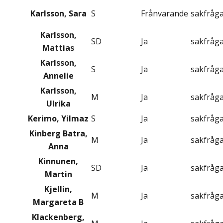
Karlsson, Sara
S
Frånvarande
sakfråg
Karlsson,
SD
Ja
sakfråg
Mattias
Karlsson,
S
Ja
sakfråg
Annelie
Karlsson,
M
Ja
sakfråg
Ulrika
Kerimo, Yilmaz
S
Ja
sakfråg
Kinberg Batra,
M
Ja
sakfråg
Anna
Kinnunen,
SD
Ja
sakfråg
Martin
Kjellin,
M
Ja
sakfråg
Margareta B
Klackenberg,