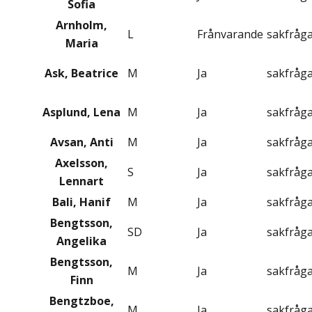
Sofia
Arnholm,
L
Frånvarande
sakfråg
Maria
Ask, Beatrice
M
Ja
sakfråg
Asplund, Lena
M
Ja
sakfråg
Avsan, Anti
M
Ja
sakfråg
Axelsson,
S
Ja
sakfråg
Lennart
Bali, Hanif
M
Ja
sakfråg
Bengtsson,
SD
Ja
sakfråg
Angelika
Bengtsson,
M
Ja
sakfråg
Finn
Bengtzboe,
M
Ja
sakfråg