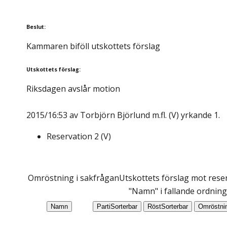
Beslut
:
Kammaren biföll utskottets förslag
Utskottets förslag
:
Riksdagen avslår motion
2015/16:53 av Torbjörn Björlund m.fl. (V) yrkande 1.
Reservation
2
(
V
)
Omröstning i sakfrågan
Utskottets förslag mot reser
"Namn" i fallande ordning
Namn
Parti
Sorterbar
Röst
Sorterbar
Omröstni