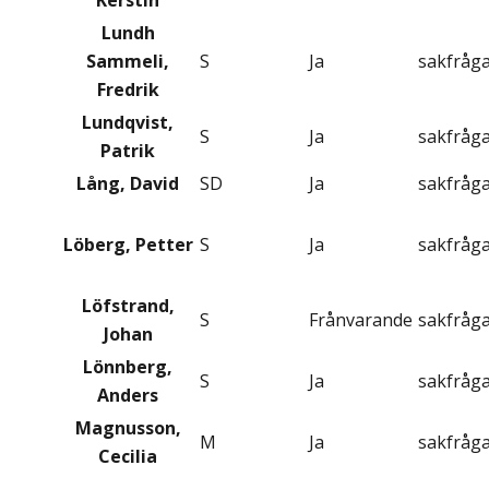
Kerstin
Lundh
Sammeli,
S
Ja
sakfråg
Fredrik
Lundqvist,
S
Ja
sakfråg
Patrik
Lång, David
SD
Ja
sakfråg
Löberg, Petter
S
Ja
sakfråg
Löfstrand,
S
Frånvarande
sakfråg
Johan
Lönnberg,
S
Ja
sakfråg
Anders
Magnusson,
M
Ja
sakfråg
Cecilia