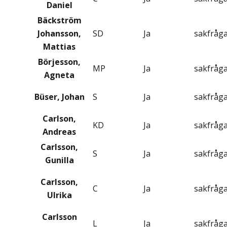
Daniel
Bäckström
Johansson,
SD
Ja
sakfråg
Mattias
Börjesson,
MP
Ja
sakfråg
Agneta
Büser, Johan
S
Ja
sakfråg
Carlson,
KD
Ja
sakfråg
Andreas
Carlsson,
S
Ja
sakfråg
Gunilla
Carlsson,
C
Ja
sakfråg
Ulrika
Carlsson
L
Ja
sakfråg