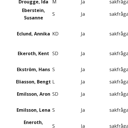
Drougge, Ida
M
Ja
sakfråg
Eberstein,
S
Ja
sakfråg
Susanne
Eclund, Annika
KD
Ja
sakfråg
Ekeroth, Kent
SD
Ja
sakfråg
Ekström, Hans
S
Ja
sakfråg
Eliasson, Bengt
L
Ja
sakfråg
Emilsson, Aron
SD
Ja
sakfråg
Emilsson, Lena
S
Ja
sakfråg
Eneroth,
S
Ja
sakfråg