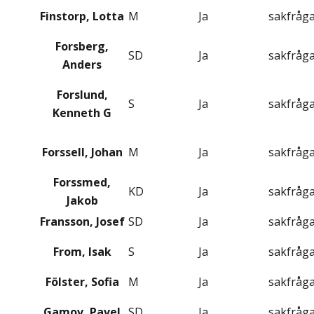
Finstorp, Lotta
M
Ja
sakfråg
Forsberg,
SD
Ja
sakfråg
Anders
Forslund,
S
Ja
sakfråg
Kenneth G
Forssell, Johan
M
Ja
sakfråg
Forssmed,
KD
Ja
sakfråg
Jakob
Fransson, Josef
SD
Ja
sakfråg
From, Isak
S
Ja
sakfråg
Fölster, Sofia
M
Ja
sakfråg
Gamov, Pavel
SD
Ja
sakfråg