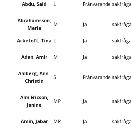
Abdu, Said
L
Frånvarande
sakfråg
Abrahamsson,
M
Ja
sakfråg
Maria
Acketoft, Tina
L
Ja
sakfråg
Adan, Amir
M
Ja
sakfråg
Ahlberg, Ann-
S
Frånvarande
sakfråg
Christin
Alm Ericson,
MP
Ja
sakfråg
Janine
Amin, Jabar
MP
Ja
sakfråg