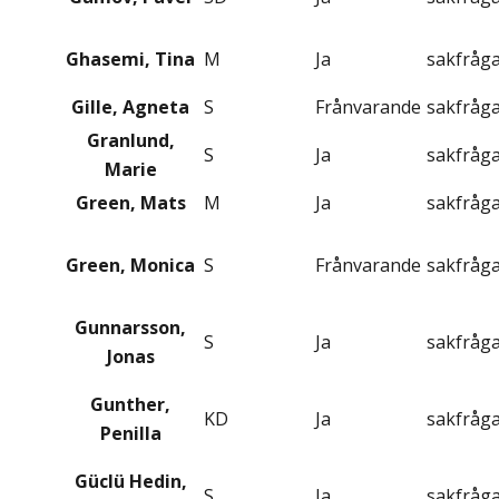
Ghasemi, Tina
M
Ja
sakfråg
Gille, Agneta
S
Frånvarande
sakfråg
Granlund,
S
Ja
sakfråg
Marie
Green, Mats
M
Ja
sakfråg
Green, Monica
S
Frånvarande
sakfråg
Gunnarsson,
S
Ja
sakfråg
Jonas
Gunther,
KD
Ja
sakfråg
Penilla
Güclü Hedin,
S
Ja
sakfråg