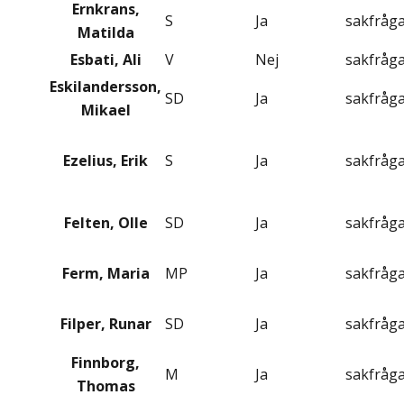
Ernkrans,
S
Ja
sakfråg
Matilda
Esbati, Ali
V
Nej
sakfråg
Eskilandersson,
SD
Ja
sakfråg
Mikael
Ezelius, Erik
S
Ja
sakfråg
Felten, Olle
SD
Ja
sakfråg
Ferm, Maria
MP
Ja
sakfråg
Filper, Runar
SD
Ja
sakfråg
Finnborg,
M
Ja
sakfråg
Thomas