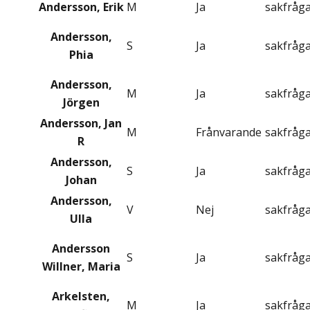
Andersson, Erik
M
Ja
sakfråg
Andersson,
S
Ja
sakfråg
Phia
Andersson,
M
Ja
sakfråg
Jörgen
Andersson, Jan
M
Frånvarande
sakfråg
R
Andersson,
S
Ja
sakfråg
Johan
Andersson,
V
Nej
sakfråg
Ulla
Andersson
S
Ja
sakfråg
Willner, Maria
Arkelsten,
M
Ja
sakfråg