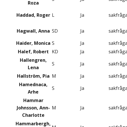
Roza
Haddad, Roger
L
Ja
sakfråg
Hagwall, Anna
SD
Ja
sakfråg
Haider, Monica
S
Ja
sakfråg
Halef, Robert
KD
Ja
sakfråg
Hallengren,
S
Ja
sakfråg
Lena
Hallström, Pia
M
Ja
sakfråg
Hamednaca,
S
Ja
sakfråg
Arhe
Hammar
Johnsson, Ann-
M
Ja
sakfråg
Charlotte
Hammarbergh,