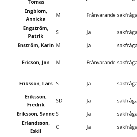
Tomas
Engblom,
M
Frånvarande
sakfråg
Annicka
Engström,
S
Ja
sakfråg
Patrik
Enström, Karin
M
Ja
sakfråg
Ericson, Jan
M
Frånvarande
sakfråg
Eriksson, Lars
S
Ja
sakfråg
Eriksson,
SD
Ja
sakfråg
Fredrik
Eriksson, Sanne
S
Ja
sakfråg
Erlandsson,
C
Ja
sakfråg
Eskil