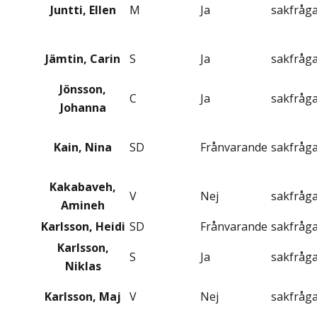
Juntti, Ellen
M
Ja
sakfråg
Jämtin, Carin
S
Ja
sakfråg
Jönsson,
C
Ja
sakfråg
Johanna
Kain, Nina
SD
Frånvarande
sakfråg
Kakabaveh,
V
Nej
sakfråg
Amineh
Karlsson, Heidi
SD
Frånvarande
sakfråg
Karlsson,
S
Ja
sakfråg
Niklas
Karlsson, Maj
V
Nej
sakfråg