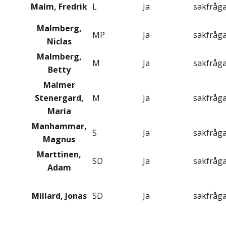
Malm, Fredrik
L
Ja
sakfråg
Malmberg,
MP
Ja
sakfråg
Niclas
Malmberg,
M
Ja
sakfråg
Betty
Malmer
Stenergard,
M
Ja
sakfråg
Maria
Manhammar,
S
Ja
sakfråg
Magnus
Marttinen,
SD
Ja
sakfråg
Adam
Millard, Jonas
SD
Ja
sakfråg