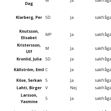
M
Ja
sakfråg
Dag
Klarberg, Per
SD
Ja
sakfråg
Knutsson,
MP
Ja
sakfråg
Elisabet
Kristersson,
M
Ja
sakfråg
Ulf
Kronlid, Julia
SD
Ja
sakfråg
Källström, Emil
C
Ja
sakfråg
Köse, Serkan
S
Ja
sakfråg
Lahti, Birger
V
Nej
sakfråg
Larsson,
S
Ja
sakfråg
Yasmine