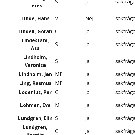
S
Ja
sakfråg
Teres
Linde, Hans
V
Nej
sakfråg
Lindell, Göran
C
Ja
sakfråg
Lindestam,
S
Ja
sakfråg
Åsa
Lindholm,
S
Ja
sakfråg
Veronica
Lindholm, Jan
MP
Ja
sakfråg
Ling, Rasmus
MP
Ja
sakfråg
Lodenius, Per
C
Ja
sakfråg
Lohman, Eva
M
Ja
sakfråg
Lundgren, Elin
S
Ja
sakfråg
Lundgren,
C
Ja
sakfråg