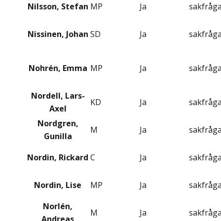
Nilsson, Stefan
MP
Ja
sakfråg
Nissinen, Johan
SD
Ja
sakfråg
Nohrén, Emma
MP
Ja
sakfråg
Nordell, Lars-
KD
Ja
sakfråg
Axel
Nordgren,
M
Ja
sakfråg
Gunilla
Nordin, Rickard
C
Ja
sakfråg
Nordin, Lise
MP
Ja
sakfråg
Norlén,
M
Ja
sakfråg
Andreas