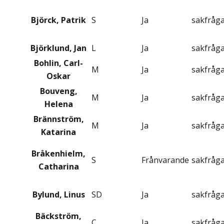
Björck, Patrik
S
Ja
sakfråg
Björklund, Jan
L
Ja
sakfråg
Bohlin, Carl-
M
Ja
sakfråg
Oskar
Bouveng,
M
Ja
sakfråg
Helena
Brännström,
M
Ja
sakfråg
Katarina
Bråkenhielm,
S
Frånvarande
sakfråg
Catharina
Bylund, Linus
SD
Ja
sakfråg
Bäckström,
C
Ja
sakfråg