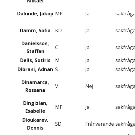
Mikael
Dalunde, Jakop
MP
Ja
sakfråg
Damm, Sofia
KD
Ja
sakfråg
Danielsson,
C
Ja
sakfråg
Staffan
Delis, Sotiris
M
Ja
sakfråg
Dibrani, Adnan
S
Ja
sakfråg
Dinamarca,
V
Nej
sakfråg
Rossana
Dingizian,
MP
Ja
sakfråg
Esabelle
Dioukarev,
SD
Frånvarande
sakfråg
Dennis