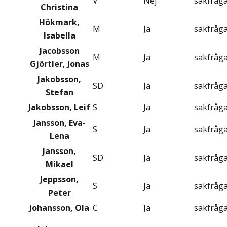
V
Nej
sakfråg
Christina
Hökmark,
M
Ja
sakfråg
Isabella
Jacobsson
M
Ja
sakfråg
Gjörtler, Jonas
Jakobsson,
SD
Ja
sakfråg
Stefan
Jakobsson, Leif
S
Ja
sakfråg
Jansson, Eva-
S
Ja
sakfråg
Lena
Jansson,
SD
Ja
sakfråg
Mikael
Jeppsson,
S
Ja
sakfråg
Peter
Johansson, Ola
C
Ja
sakfråg