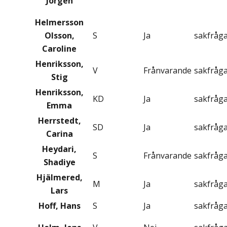
Jörgen
Helmersson
Olsson,
S
Ja
sakfråg
Caroline
Henriksson,
V
Frånvarande
sakfråg
Stig
Henriksson,
KD
Ja
sakfråg
Emma
Herrstedt,
SD
Ja
sakfråg
Carina
Heydari,
S
Frånvarande
sakfråg
Shadiye
Hjälmered,
M
Ja
sakfråg
Lars
Hoff, Hans
S
Ja
sakfråg