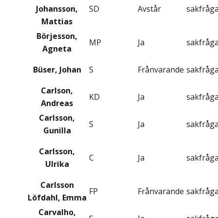
Johansson,
SD
Avstår
sakfråg
Mattias
Börjesson,
MP
Ja
sakfråg
Agneta
Büser, Johan
S
Frånvarande
sakfråg
Carlson,
KD
Ja
sakfråg
Andreas
Carlsson,
S
Ja
sakfråg
Gunilla
Carlsson,
C
Ja
sakfråg
Ulrika
Carlsson
FP
Frånvarande
sakfråg
Löfdahl, Emma
Carvalho,