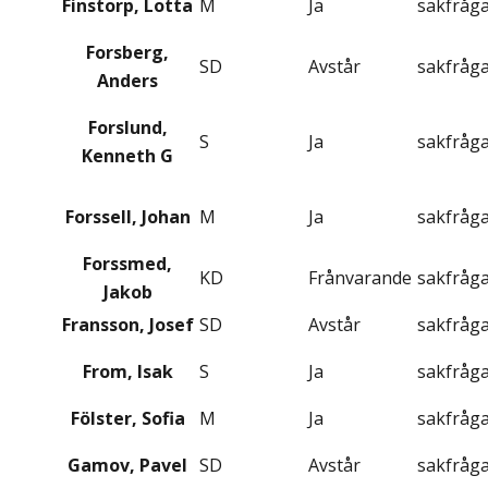
Finstorp, Lotta
M
Ja
sakfråg
Forsberg,
SD
Avstår
sakfråg
Anders
Forslund,
S
Ja
sakfråg
Kenneth G
Forssell, Johan
M
Ja
sakfråg
Forssmed,
KD
Frånvarande
sakfråg
Jakob
Fransson, Josef
SD
Avstår
sakfråg
From, Isak
S
Ja
sakfråg
Fölster, Sofia
M
Ja
sakfråg
Gamov, Pavel
SD
Avstår
sakfråg