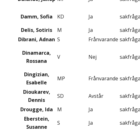
Damm, Sofia
KD
Ja
sakfråg
Delis, Sotiris
M
Ja
sakfråg
Dibrani, Adnan
S
Frånvarande
sakfråg
Dinamarca,
V
Nej
sakfråg
Rossana
Dingizian,
MP
Frånvarande
sakfråg
Esabelle
Dioukarev,
SD
Avstår
sakfråg
Dennis
Drougge, Ida
M
Ja
sakfråg
Eberstein,
S
Ja
sakfråg
Susanne