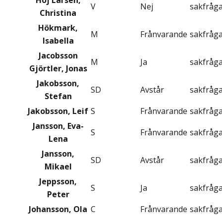
Höj Larsen,
V
Nej
sakfråg
Christina
Hökmark,
M
Frånvarande
sakfråg
Isabella
Jacobsson
M
Ja
sakfråg
Gjörtler, Jonas
Jakobsson,
SD
Avstår
sakfråg
Stefan
Jakobsson, Leif
S
Frånvarande
sakfråg
Jansson, Eva-
S
Frånvarande
sakfråg
Lena
Jansson,
SD
Avstår
sakfråg
Mikael
Jeppsson,
S
Ja
sakfråg
Peter
Johansson, Ola
C
Frånvarande
sakfråg