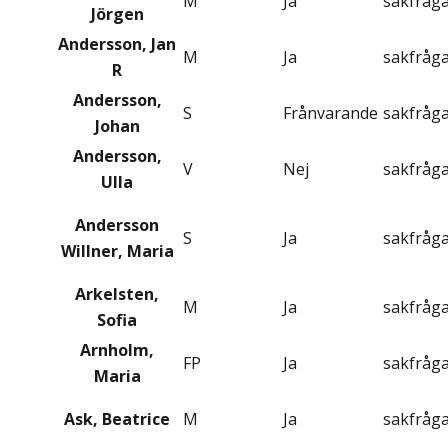
M
Ja
sakfråg
Jörgen
Andersson, Jan
M
Ja
sakfråg
R
Andersson,
S
Frånvarande
sakfråg
Johan
Andersson,
V
Nej
sakfråg
Ulla
Andersson
S
Ja
sakfråg
Willner, Maria
Arkelsten,
M
Ja
sakfråg
Sofia
Arnholm,
FP
Ja
sakfråg
Maria
Ask, Beatrice
M
Ja
sakfråg