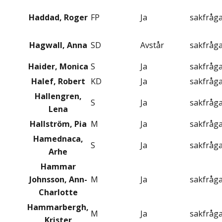
Haddad, Roger
FP
Ja
sakfråg
Hagwall, Anna
SD
Avstår
sakfråg
Haider, Monica
S
Ja
sakfråg
Halef, Robert
KD
Ja
sakfråg
Hallengren,
S
Ja
sakfråg
Lena
Hallström, Pia
M
Ja
sakfråg
Hamednaca,
S
Ja
sakfråg
Arhe
Hammar
Johnsson, Ann-
M
Ja
sakfråg
Charlotte
Hammarbergh,
M
Ja
sakfråg
Krister