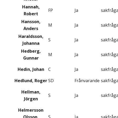
Hannah,
FP
Ja
sakfråg
Robert
Hansson,
M
Ja
sakfråg
Anders
Haraldsson,
S
Ja
sakfråg
Johanna
Hedberg,
M
Ja
sakfråg
Gunnar
Hedin, Johan
C
Ja
sakfråg
Hedlund, Roger
SD
Frånvarande
sakfråg
Hellman,
S
Ja
sakfråg
Jörgen
Helmersson
Olsson,
S
Ja
sakfråg