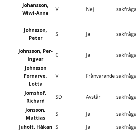
Johansson,
V
Nej
sakfråg
Wiwi-Anne
Johnsson,
S
Ja
sakfråg
Peter
Johnsson, Per-
C
Ja
sakfråg
Ingvar
Johnsson
Fornarve,
V
Frånvarande
sakfråg
Lotta
Jomshof,
SD
Avstår
sakfråg
Richard
Jonsson,
S
Ja
sakfråg
Mattias
Juholt, Håkan
S
Ja
sakfråg