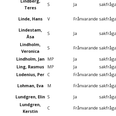
Lindberg,
S
Ja
sakfråg
Teres
Linde, Hans
V
Frånvarande
sakfråg
Lindestam,
S
Ja
sakfråg
Åsa
Lindholm,
S
Frånvarande
sakfråg
Veronica
Lindholm, Jan
MP
Ja
sakfråg
Ling, Rasmus
MP
Ja
sakfråg
Lodenius, Per
C
Frånvarande
sakfråg
Lohman, Eva
M
Frånvarande
sakfråg
Lundgren, Elin
S
Ja
sakfråg
Lundgren,
C
Frånvarande
sakfråg
Kerstin