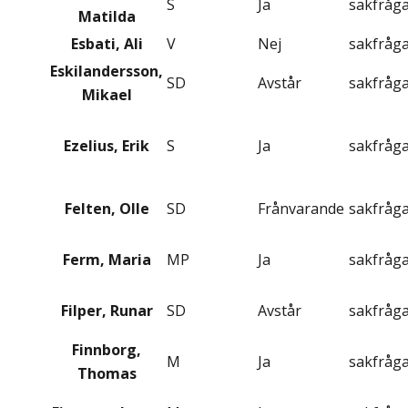
S
Ja
sakfråg
Matilda
Esbati, Ali
V
Nej
sakfråg
Eskilandersson,
SD
Avstår
sakfråg
Mikael
Ezelius, Erik
S
Ja
sakfråg
Felten, Olle
SD
Frånvarande
sakfråg
Ferm, Maria
MP
Ja
sakfråg
Filper, Runar
SD
Avstår
sakfråg
Finnborg,
M
Ja
sakfråg
Thomas