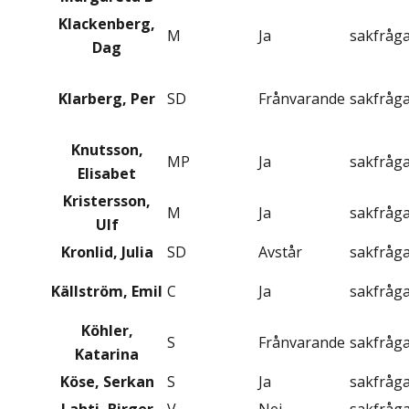
Klackenberg,
M
Ja
sakfråg
Dag
Klarberg, Per
SD
Frånvarande
sakfråg
Knutsson,
MP
Ja
sakfråg
Elisabet
Kristersson,
M
Ja
sakfråg
Ulf
Kronlid, Julia
SD
Avstår
sakfråg
Källström, Emil
C
Ja
sakfråg
Köhler,
S
Frånvarande
sakfråg
Katarina
Köse, Serkan
S
Ja
sakfråg