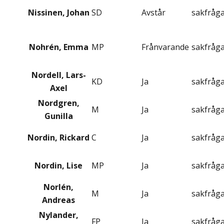
Nissinen, Johan
SD
Avstår
sakfråg
Nohrén, Emma
MP
Frånvarande
sakfråg
Nordell, Lars-
KD
Ja
sakfråg
Axel
Nordgren,
M
Ja
sakfråg
Gunilla
Nordin, Rickard
C
Ja
sakfråg
Nordin, Lise
MP
Ja
sakfråg
Norlén,
M
Ja
sakfråg
Andreas
Nylander,
FP
Ja
sakfråg