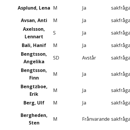
Asplund, Lena
M
Ja
sakfråg
Avsan, Anti
M
Ja
sakfråg
Axelsson,
S
Ja
sakfråg
Lennart
Bali, Hanif
M
Ja
sakfråg
Bengtsson,
SD
Avstår
sakfråg
Angelika
Bengtsson,
M
Ja
sakfråg
Finn
Bengtzboe,
M
Ja
sakfråg
Erik
Berg, Ulf
M
Ja
sakfråg
Bergheden,
M
Frånvarande
sakfråg
Sten