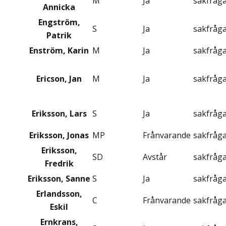
M
Ja
sakfråg
Annicka
Engström,
S
Ja
sakfråg
Patrik
Enström, Karin
M
Ja
sakfråg
Ericson, Jan
M
Ja
sakfråg
Eriksson, Lars
S
Ja
sakfråg
Eriksson, Jonas
MP
Frånvarande
sakfråg
Eriksson,
SD
Avstår
sakfråg
Fredrik
Eriksson, Sanne
S
Ja
sakfråg
Erlandsson,
C
Frånvarande
sakfråg
Eskil
Ernkrans,