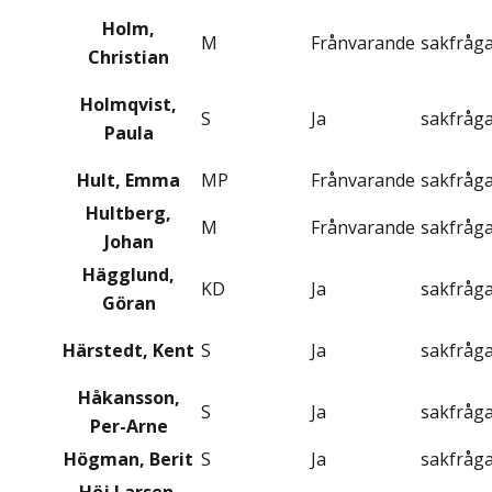
Holm,
M
Frånvarande
sakfråg
Christian
Holmqvist,
S
Ja
sakfråg
Paula
Hult, Emma
MP
Frånvarande
sakfråg
Hultberg,
M
Frånvarande
sakfråg
Johan
Hägglund,
KD
Ja
sakfråg
Göran
Härstedt, Kent
S
Ja
sakfråg
Håkansson,
S
Ja
sakfråg
Per-Arne
Högman, Berit
S
Ja
sakfråg