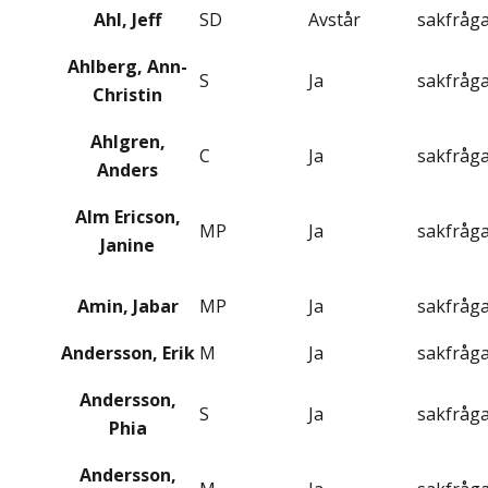
Ahl, Jeff
SD
Avstår
sakfråg
Ahlberg, Ann-
S
Ja
sakfråg
Christin
Ahlgren,
C
Ja
sakfråg
Anders
Alm Ericson,
MP
Ja
sakfråg
Janine
Amin, Jabar
MP
Ja
sakfråg
Andersson, Erik
M
Ja
sakfråg
Andersson,
S
Ja
sakfråg
Phia
Andersson,