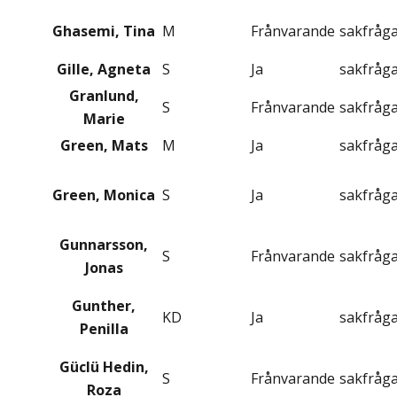
Ghasemi, Tina
M
Frånvarande
sakfråg
Gille, Agneta
S
Ja
sakfråg
Granlund,
S
Frånvarande
sakfråg
Marie
Green, Mats
M
Ja
sakfråg
Green, Monica
S
Ja
sakfråg
Gunnarsson,
S
Frånvarande
sakfråg
Jonas
Gunther,
KD
Ja
sakfråg
Penilla
Güclü Hedin,
S
Frånvarande
sakfråg
Roza