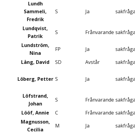
Lundh
Sammeli,
S
Ja
sakfråg
Fredrik
Lundqvist,
S
Frånvarande
sakfråg
Patrik
Lundström,
FP
Ja
sakfråg
Nina
Lång, David
SD
Avstår
sakfråg
Löberg, Petter
S
Ja
sakfråg
Löfstrand,
S
Frånvarande
sakfråg
Johan
Lööf, Annie
C
Frånvarande
sakfråg
Magnusson,
M
Ja
sakfråg
Cecilia