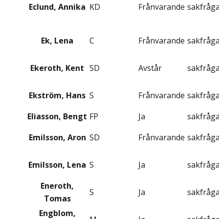
Eclund, Annika
KD
Frånvarande
sakfråg
Ek, Lena
C
Frånvarande
sakfråg
Ekeroth, Kent
SD
Avstår
sakfråg
Ekström, Hans
S
Frånvarande
sakfråg
Eliasson, Bengt
FP
Ja
sakfråg
Emilsson, Aron
SD
Frånvarande
sakfråg
Emilsson, Lena
S
Ja
sakfråg
Eneroth,
S
Ja
sakfråg
Tomas
Engblom,