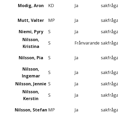
Modig, Aron
KD
Ja
sakfråg
Mutt, Valter
MP
Ja
sakfråg
Niemi, Pyry
S
Ja
sakfråg
Nilsson,
S
Frånvarande
sakfråg
Kristina
Nilsson, Pia
S
Ja
sakfråg
Nilsson,
S
Ja
sakfråg
Ingemar
Nilsson, Jennie
S
Ja
sakfråg
Nilsson,
S
Ja
sakfråg
Kerstin
Nilsson, Stefan
MP
Ja
sakfråg