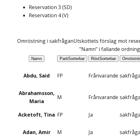
Reservation
3
(
SD
)
Reservation
4
(
V
)
Omröstning i sakfrågan
Utskottets förslag mot reser
"Namn" i fallande ordning
Namn
Parti
Sorterbar
Röst
Sorterbar
Omröstni
Abdu, Said
FP
Frånvarande
sakfråg
Abrahamsson,
M
Frånvarande
sakfråg
Maria
Acketoft, Tina
FP
Ja
sakfråg
Adan, Amir
M
Ja
sakfråg