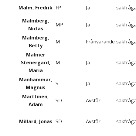
Malm, Fredrik
FP
Ja
sakfråg
Malmberg,
MP
Ja
sakfråg
Niclas
Malmberg,
M
Frånvarande
sakfråg
Betty
Malmer
Stenergard,
M
Ja
sakfråg
Maria
Manhammar,
S
Ja
sakfråg
Magnus
Marttinen,
SD
Avstår
sakfråg
Adam
Millard, Jonas
SD
Avstår
sakfråg