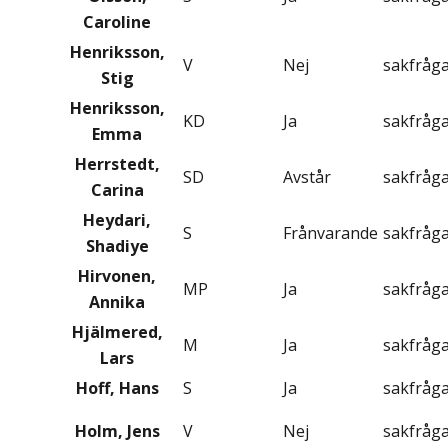
Caroline
Henriksson,
V
Nej
sakfråg
Stig
Henriksson,
KD
Ja
sakfråg
Emma
Herrstedt,
SD
Avstår
sakfråg
Carina
Heydari,
S
Frånvarande
sakfråg
Shadiye
Hirvonen,
MP
Ja
sakfråg
Annika
Hjälmered,
M
Ja
sakfråg
Lars
Hoff, Hans
S
Ja
sakfråg
Holm, Jens
V
Nej
sakfråg