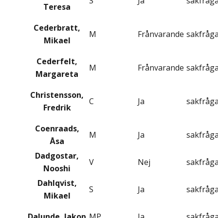
S
Ja
sakfråg
Teresa
Cederbratt,
M
Frånvarande
sakfråg
Mikael
Cederfelt,
M
Frånvarande
sakfråg
Margareta
Christensson,
C
Ja
sakfråg
Fredrik
Coenraads,
M
Ja
sakfråg
Åsa
Dadgostar,
V
Nej
sakfråg
Nooshi
Dahlqvist,
S
Ja
sakfråg
Mikael
Dalunde, Jakop
MP
Ja
sakfråg