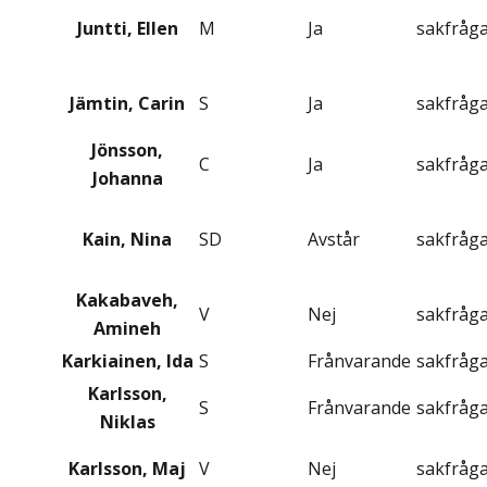
Juntti, Ellen
M
Ja
sakfråg
Jämtin, Carin
S
Ja
sakfråg
Jönsson,
C
Ja
sakfråg
Johanna
Kain, Nina
SD
Avstår
sakfråg
Kakabaveh,
V
Nej
sakfråg
Amineh
Karkiainen, Ida
S
Frånvarande
sakfråg
Karlsson,
S
Frånvarande
sakfråg
Niklas
Karlsson, Maj
V
Nej
sakfråg