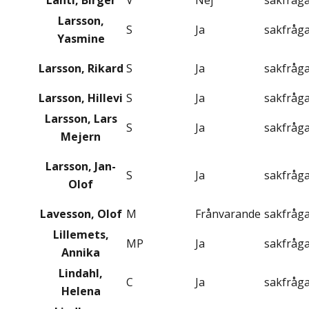
Lahti, Birger
V
Nej
sakfråg
Larsson,
S
Ja
sakfråg
Yasmine
Larsson, Rikard
S
Ja
sakfråg
Larsson, Hillevi
S
Ja
sakfråg
Larsson, Lars
S
Ja
sakfråg
Mejern
Larsson, Jan-
S
Ja
sakfråg
Olof
Lavesson, Olof
M
Frånvarande
sakfråg
Lillemets,
MP
Ja
sakfråg
Annika
Lindahl,
C
Ja
sakfråg
Helena