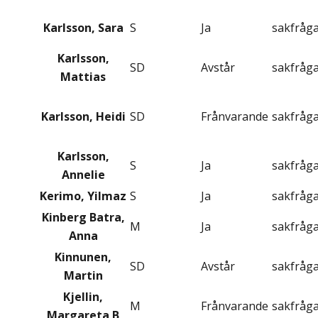
Karlsson, Sara
S
Ja
sakfråg
Karlsson,
SD
Avstår
sakfråg
Mattias
Karlsson, Heidi
SD
Frånvarande
sakfråg
Karlsson,
S
Ja
sakfråg
Annelie
Kerimo, Yilmaz
S
Ja
sakfråg
Kinberg Batra,
M
Ja
sakfråg
Anna
Kinnunen,
SD
Avstår
sakfråg
Martin
Kjellin,
M
Frånvarande
sakfråg
Margareta B