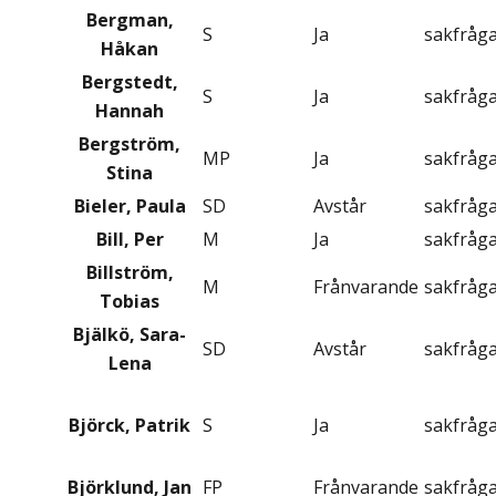
Bergman,
S
Ja
sakfråg
Håkan
Bergstedt,
S
Ja
sakfråg
Hannah
Bergström,
MP
Ja
sakfråg
Stina
Bieler, Paula
SD
Avstår
sakfråg
Bill, Per
M
Ja
sakfråg
Billström,
M
Frånvarande
sakfråg
Tobias
Bjälkö, Sara-
SD
Avstår
sakfråg
Lena
Björck, Patrik
S
Ja
sakfråg
Björklund, Jan
FP
Frånvarande
sakfråg