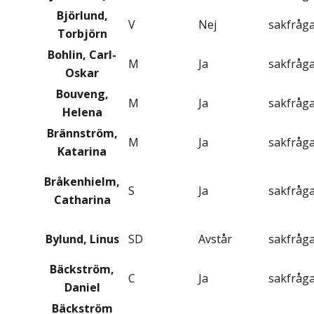
Björlund,
V
Nej
sakfråg
Torbjörn
Bohlin, Carl-
M
Ja
sakfråg
Oskar
Bouveng,
M
Ja
sakfråg
Helena
Brännström,
M
Ja
sakfråg
Katarina
Bråkenhielm,
S
Ja
sakfråg
Catharina
Bylund, Linus
SD
Avstår
sakfråg
Bäckström,
C
Ja
sakfråg
Daniel
Bäckström