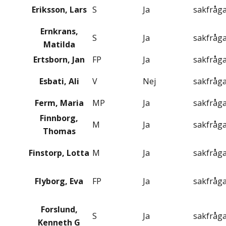
Eriksson, Lars
S
Ja
sakfråg
Ernkrans,
S
Ja
sakfråg
Matilda
Ertsborn, Jan
FP
Ja
sakfråg
Esbati, Ali
V
Nej
sakfråg
Ferm, Maria
MP
Ja
sakfråg
Finnborg,
M
Ja
sakfråg
Thomas
Finstorp, Lotta
M
Ja
sakfråg
Flyborg, Eva
FP
Ja
sakfråg
Forslund,
S
Ja
sakfråg
Kenneth G