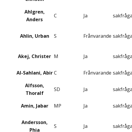
Ahlgren,
C
Ja
sakfråg
Anders
Ahlin, Urban
S
Frånvarande
sakfråg
Akej, Christer
M
Ja
sakfråg
Al-Sahlani, Abir
C
Frånvarande
sakfråg
Alfsson,
SD
Ja
sakfråg
Thoralf
Amin, Jabar
MP
Ja
sakfråg
Andersson,
S
Ja
sakfråg
Phia