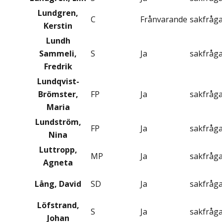
Lundgren,
C
Frånvarande
sakfråg
Kerstin
Lundh
Sammeli,
S
Ja
sakfråg
Fredrik
Lundqvist-
Brömster,
FP
Ja
sakfråg
Maria
Lundström,
FP
Ja
sakfråg
Nina
Luttropp,
MP
Ja
sakfråg
Agneta
Lång, David
SD
Ja
sakfråg
Löfstrand,
S
Ja
sakfråg
Johan