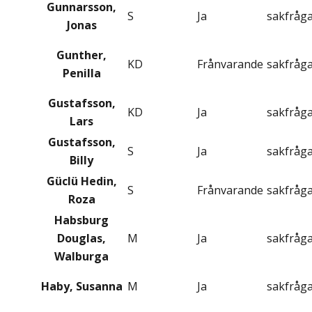
Gunnarsson,
S
Ja
sakfråg
Jonas
Gunther,
KD
Frånvarande
sakfråg
Penilla
Gustafsson,
KD
Ja
sakfråg
Lars
Gustafsson,
S
Ja
sakfråg
Billy
Güclü Hedin,
S
Frånvarande
sakfråg
Roza
Habsburg
Douglas,
M
Ja
sakfråg
Walburga
Haby, Susanna
M
Ja
sakfråg