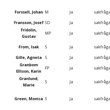
Forssell, Johan
M
Ja
sakfråg
Fransson, Josef
SD
Ja
sakfråg
Fridolin,
MP
Ja
sakfråg
Gustav
From, Isak
S
Ja
sakfråg
Gille, Agneta
S
Ja
sakfråg
Granbom
FP
Ja
sakfråg
Ellison, Karin
Granlund,
S
Ja
sakfråg
Marie
Green, Monica
S
Ja
sakfråg