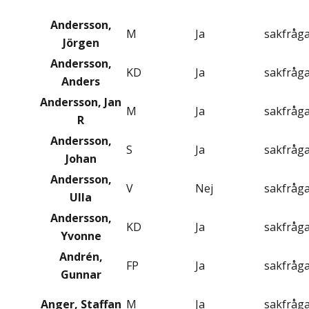
Andersson,
M
Ja
sakfråg
Jörgen
Andersson,
KD
Ja
sakfråg
Anders
Andersson, Jan
M
Ja
sakfråg
R
Andersson,
S
Ja
sakfråg
Johan
Andersson,
V
Nej
sakfråg
Ulla
Andersson,
KD
Ja
sakfråg
Yvonne
Andrén,
FP
Ja
sakfråg
Gunnar
Anger, Staffan
M
Ja
sakfråg