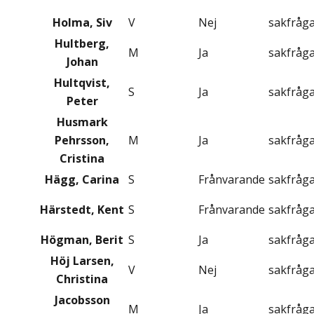
Holma, Siv
V
Nej
sakfråg
Hultberg,
M
Ja
sakfråg
Johan
Hultqvist,
S
Ja
sakfråg
Peter
Husmark
Pehrsson,
M
Ja
sakfråg
Cristina
Hägg, Carina
S
Frånvarande
sakfråg
Härstedt, Kent
S
Frånvarande
sakfråg
Högman, Berit
S
Ja
sakfråg
Höj Larsen,
V
Nej
sakfråg
Christina
Jacobsson
M
Ja
sakfråg