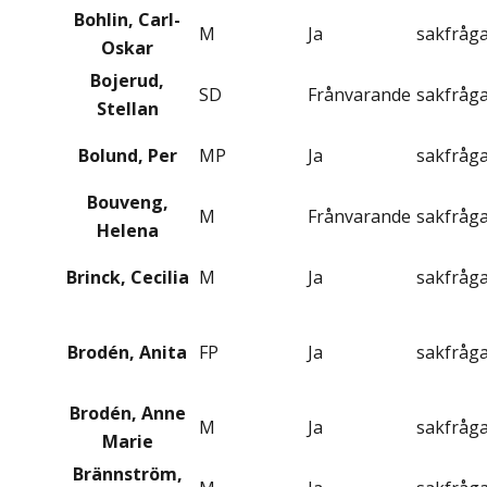
Bohlin, Carl-
M
Ja
sakfråg
Oskar
Bojerud,
SD
Frånvarande
sakfråg
Stellan
Bolund, Per
MP
Ja
sakfråg
Bouveng,
M
Frånvarande
sakfråg
Helena
Brinck, Cecilia
M
Ja
sakfråg
Brodén, Anita
FP
Ja
sakfråg
Brodén, Anne
M
Ja
sakfråg
Marie
Brännström,