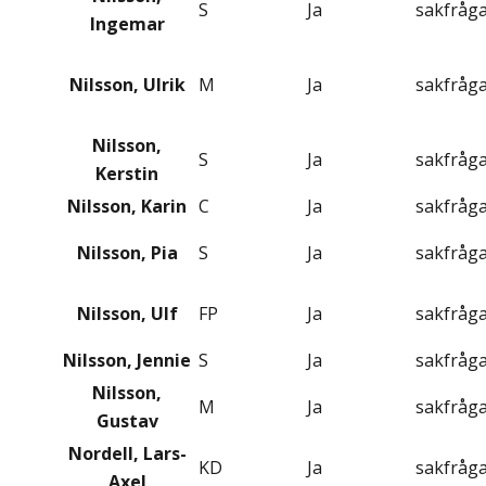
S
Ja
sakfråg
Ingemar
Nilsson, Ulrik
M
Ja
sakfråg
Nilsson,
S
Ja
sakfråg
Kerstin
Nilsson, Karin
C
Ja
sakfråg
Nilsson, Pia
S
Ja
sakfråg
Nilsson, Ulf
FP
Ja
sakfråg
Nilsson, Jennie
S
Ja
sakfråg
Nilsson,
M
Ja
sakfråg
Gustav
Nordell, Lars-
KD
Ja
sakfråg
Axel