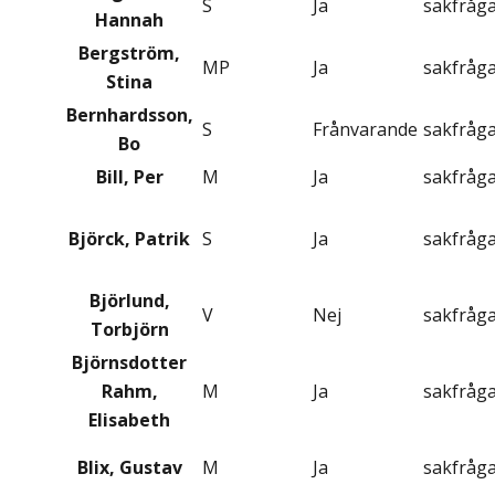
S
Ja
sakfråg
Hannah
Bergström,
MP
Ja
sakfråg
Stina
Bernhardsson,
S
Frånvarande
sakfråg
Bo
Bill, Per
M
Ja
sakfråg
Björck, Patrik
S
Ja
sakfråg
Björlund,
V
Nej
sakfråg
Torbjörn
Björnsdotter
Rahm,
M
Ja
sakfråg
Elisabeth
Blix, Gustav
M
Ja
sakfråg