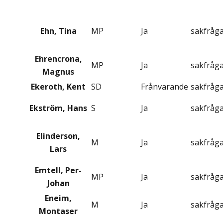
Ehn, Tina
MP
Ja
sakfråg
Ehrencrona,
MP
Ja
sakfråg
Magnus
Ekeroth, Kent
SD
Frånvarande
sakfråg
Ekström, Hans
S
Ja
sakfråg
Elinderson,
M
Ja
sakfråg
Lars
Emtell, Per-
MP
Ja
sakfråg
Johan
Eneim,
M
Ja
sakfråg
Montaser