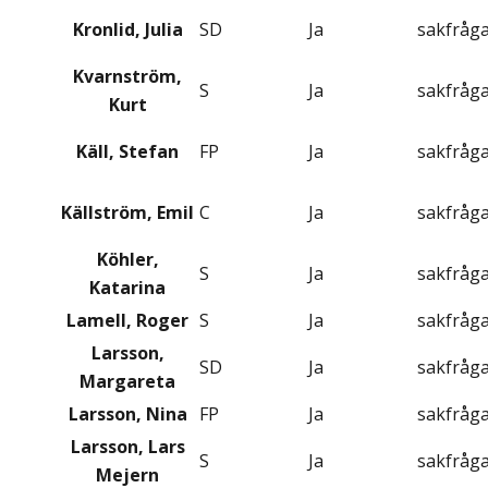
Kronlid, Julia
SD
Ja
sakfråg
Kvarnström,
S
Ja
sakfråg
Kurt
Käll, Stefan
FP
Ja
sakfråg
Källström, Emil
C
Ja
sakfråg
Köhler,
S
Ja
sakfråg
Katarina
Lamell, Roger
S
Ja
sakfråg
Larsson,
SD
Ja
sakfråg
Margareta
Larsson, Nina
FP
Ja
sakfråg
Larsson, Lars
S
Ja
sakfråg
Mejern