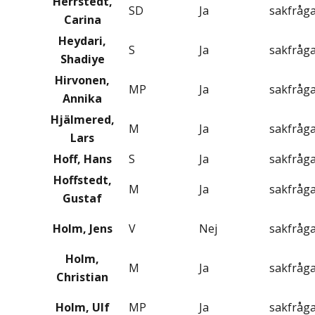
Herrstedt,
SD
Ja
sakfråg
Carina
Heydari,
S
Ja
sakfråg
Shadiye
Hirvonen,
MP
Ja
sakfråg
Annika
Hjälmered,
M
Ja
sakfråg
Lars
Hoff, Hans
S
Ja
sakfråg
Hoffstedt,
M
Ja
sakfråg
Gustaf
Holm, Jens
V
Nej
sakfråg
Holm,
M
Ja
sakfråg
Christian
Holm, Ulf
MP
Ja
sakfråg