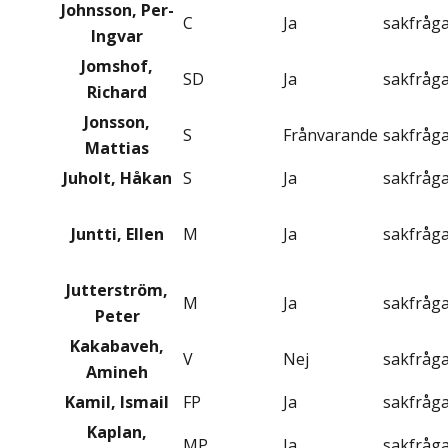
Johnsson, Per-
C
Ja
sakfråg
Ingvar
Jomshof,
SD
Ja
sakfråg
Richard
Jonsson,
S
Frånvarande
sakfråg
Mattias
Juholt, Håkan
S
Ja
sakfråg
Juntti, Ellen
M
Ja
sakfråg
Jutterström,
M
Ja
sakfråg
Peter
Kakabaveh,
V
Nej
sakfråg
Amineh
Kamil, Ismail
FP
Ja
sakfråg
Kaplan,
MP
Ja
sakfråg