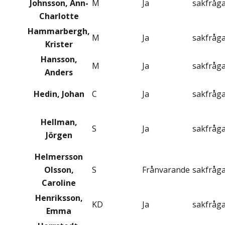
Johnsson, Ann-
M
Ja
sakfråg
Charlotte
Hammarbergh,
M
Ja
sakfråg
Krister
Hansson,
M
Ja
sakfråg
Anders
Hedin, Johan
C
Ja
sakfråg
Hellman,
S
Ja
sakfråg
Jörgen
Helmersson
Olsson,
S
Frånvarande
sakfråg
Caroline
Henriksson,
KD
Ja
sakfråg
Emma