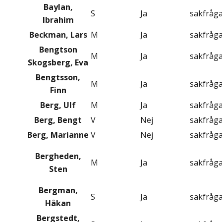
Baylan,
S
Ja
sakfråg
Ibrahim
Beckman, Lars
M
Ja
sakfråg
Bengtson
M
Ja
sakfråg
Skogsberg, Eva
Bengtsson,
M
Ja
sakfråg
Finn
Berg, Ulf
M
Ja
sakfråg
Berg, Bengt
V
Nej
sakfråg
Berg, Marianne
V
Nej
sakfråg
Bergheden,
M
Ja
sakfråg
Sten
Bergman,
S
Ja
sakfråg
Håkan
Bergstedt,