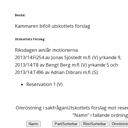
Beslut
:
Kammaren biföll utskottets förslag
Utskottets förslag
:
Riksdagen avslår motionerna
2013/14:Fi254 av Jonas Sjöstedt m.fl. (V) yrkande 9,
2013/14:T8 av Bengt Berg m.fl. (V) yrkande 5 och
2013/14:T496 av Adnan Dibrani m.fl. (S).
Reservation
1
(
V
)
Omröstning i sakfrågan
Utskottets förslag mot reser
"Namn" i fallande ordning
Namn
Parti
Sorterbar
Röst
Sorterbar
Omröstni