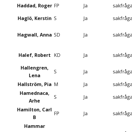
Haddad, Roger
FP
Ja
sakfråg
Haglö, Kerstin
S
Ja
sakfråg
Hagwall, Anna
SD
Ja
sakfråg
Halef, Robert
KD
Ja
sakfråg
Hallengren,
S
Ja
sakfråg
Lena
Hallström, Pia
M
Ja
sakfråg
Hamednaca,
S
Ja
sakfråg
Arhe
Hamilton, Carl
FP
Ja
sakfråg
B
Hammar