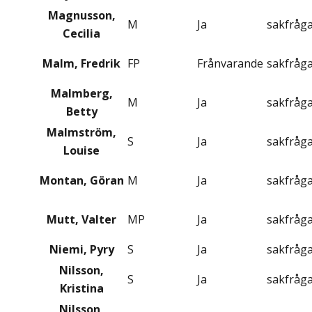
Magnusson,
M
Ja
sakfråg
Cecilia
Malm, Fredrik
FP
Frånvarande
sakfråg
Malmberg,
M
Ja
sakfråg
Betty
Malmström,
S
Ja
sakfråg
Louise
Montan, Göran
M
Ja
sakfråg
Mutt, Valter
MP
Ja
sakfråg
Niemi, Pyry
S
Ja
sakfråg
Nilsson,
S
Ja
sakfråg
Kristina
Nilsson,