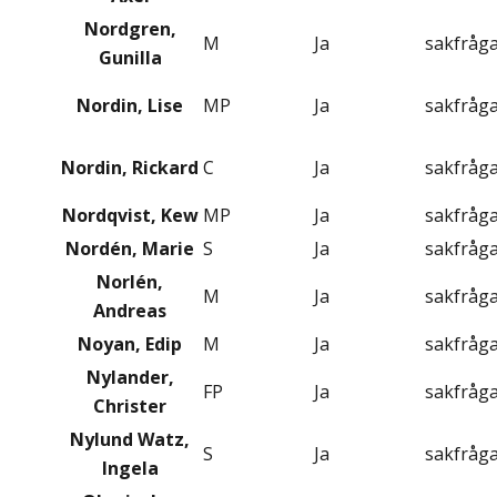
Nordgren,
M
Ja
sakfråg
Gunilla
Nordin, Lise
MP
Ja
sakfråg
Nordin, Rickard
C
Ja
sakfråg
Nordqvist, Kew
MP
Ja
sakfråg
Nordén, Marie
S
Ja
sakfråg
Norlén,
M
Ja
sakfråg
Andreas
Noyan, Edip
M
Ja
sakfråg
Nylander,
FP
Ja
sakfråg
Christer
Nylund Watz,
S
Ja
sakfråg
Ingela