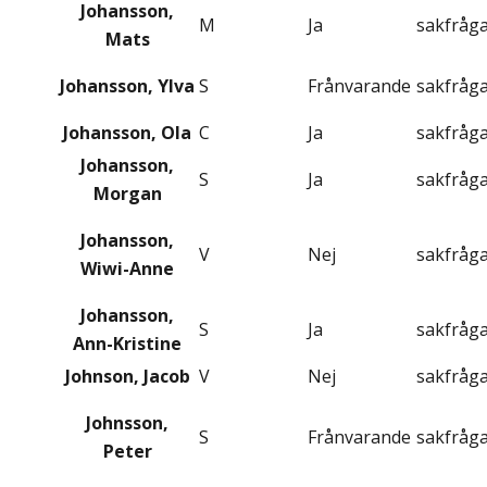
Johansson,
M
Ja
sakfråg
Mats
Johansson, Ylva
S
Frånvarande
sakfråg
Johansson, Ola
C
Ja
sakfråg
Johansson,
S
Ja
sakfråg
Morgan
Johansson,
V
Nej
sakfråg
Wiwi-Anne
Johansson,
S
Ja
sakfråg
Ann-Kristine
Johnson, Jacob
V
Nej
sakfråg
Johnsson,
S
Frånvarande
sakfråg
Peter