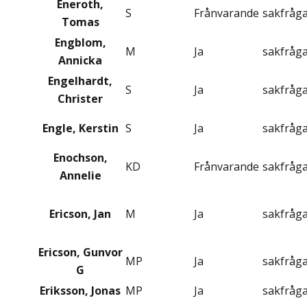
Eneroth,
S
Frånvarande
sakfråg
Tomas
Engblom,
M
Ja
sakfråg
Annicka
Engelhardt,
S
Ja
sakfråg
Christer
Engle, Kerstin
S
Ja
sakfråg
Enochson,
KD
Frånvarande
sakfråg
Annelie
Ericson, Jan
M
Ja
sakfråg
Ericson, Gunvor
MP
Ja
sakfråg
G
Eriksson, Jonas
MP
Ja
sakfråg