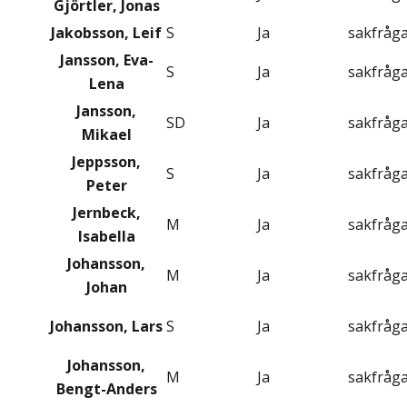
Gjörtler, Jonas
Jakobsson, Leif
S
Ja
sakfråg
Jansson, Eva-
S
Ja
sakfråg
Lena
Jansson,
SD
Ja
sakfråg
Mikael
Jeppsson,
S
Ja
sakfråg
Peter
Jernbeck,
M
Ja
sakfråg
Isabella
Johansson,
M
Ja
sakfråg
Johan
Johansson, Lars
S
Ja
sakfråg
Johansson,
M
Ja
sakfråg
Bengt-Anders