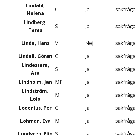
Lindahl,
C
Ja
sakfråg
Helena
Lindberg,
S
Ja
sakfråg
Teres
Linde, Hans
V
Nej
sakfråg
Lindell, Göran
C
Ja
sakfråg
Lindestam,
S
Ja
sakfråg
Åsa
Lindholm, Jan
MP
Ja
sakfråg
Lindström,
M
Ja
sakfråg
Lolo
Lodenius, Per
C
Ja
sakfråg
Lohman, Eva
M
Ja
sakfråg
Lundgren, Elin
S
Ja
sakfråg