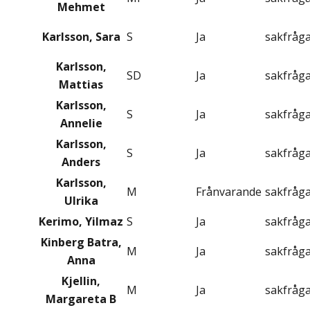
Mehmet
Karlsson, Sara
S
Ja
sakfråg
Karlsson,
SD
Ja
sakfråg
Mattias
Karlsson,
S
Ja
sakfråg
Annelie
Karlsson,
S
Ja
sakfråg
Anders
Karlsson,
M
Frånvarande
sakfråg
Ulrika
Kerimo, Yilmaz
S
Ja
sakfråg
Kinberg Batra,
M
Ja
sakfråg
Anna
Kjellin,
M
Ja
sakfråg
Margareta B