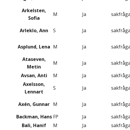
Arkelsten,
M
Ja
sakfråg
Sofia
Arleklo, Ann
S
Ja
sakfråg
Asplund, Lena
M
Ja
sakfråg
Ataseven,
M
Ja
sakfråg
Metin
Avsan, Anti
M
Ja
sakfråg
Axelsson,
S
Ja
sakfråg
Lennart
Axén, Gunnar
M
Ja
sakfråg
Backman, Hans
FP
Ja
sakfråg
Bali, Hanif
M
Ja
sakfråg