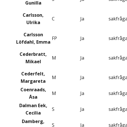
Gunilla
Carlsson,
C
Ja
sakfråg
Ulrika
Carlsson
FP
Ja
sakfråg
Löfdahl, Emma
Cederbratt,
M
Ja
sakfråg
Mikael
Cederfelt,
M
Ja
sakfråg
Margareta
Coenraads,
M
Ja
sakfråg
Åsa
Dalman Eek,
S
Ja
sakfråg
Cecilia
Damberg,
S
Ja
sakfråg