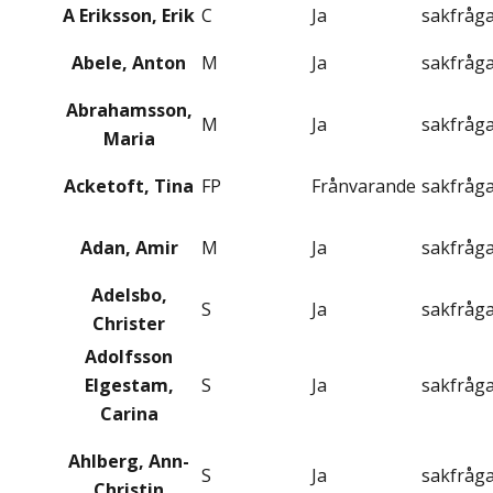
A Eriksson, Erik
C
Ja
sakfråg
Abele, Anton
M
Ja
sakfråg
Abrahamsson,
M
Ja
sakfråg
Maria
Acketoft, Tina
FP
Frånvarande
sakfråg
Adan, Amir
M
Ja
sakfråg
Adelsbo,
S
Ja
sakfråg
Christer
Adolfsson
Elgestam,
S
Ja
sakfråg
Carina
Ahlberg, Ann-
S
Ja
sakfråg
Christin