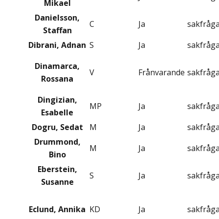
Mikael
Danielsson,
C
Ja
sakfråg
Staffan
Dibrani, Adnan
S
Ja
sakfråg
Dinamarca,
V
Frånvarande
sakfråg
Rossana
Dingizian,
MP
Ja
sakfråg
Esabelle
Dogru, Sedat
M
Ja
sakfråg
Drummond,
M
Ja
sakfråg
Bino
Eberstein,
S
Ja
sakfråg
Susanne
Eclund, Annika
KD
Ja
sakfråg