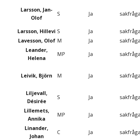
Larsson, Jan-
S
Ja
sakfråg
Olof
Larsson, Hillevi
S
Ja
sakfråg
Lavesson, Olof
M
Ja
sakfråg
Leander,
MP
Ja
sakfråg
Helena
Leivik, Björn
M
Ja
sakfråg
Liljevall,
S
Ja
sakfråg
Désirée
Lillemets,
MP
Ja
sakfråg
Annika
Linander,
C
Ja
sakfråg
Johan