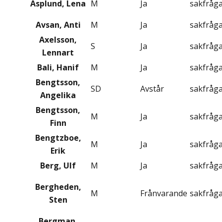
Asplund, Lena
M
Ja
sakfråg
Avsan, Anti
M
Ja
sakfråg
Axelsson,
S
Ja
sakfråg
Lennart
Bali, Hanif
M
Ja
sakfråg
Bengtsson,
SD
Avstår
sakfråg
Angelika
Bengtsson,
M
Ja
sakfråg
Finn
Bengtzboe,
M
Ja
sakfråg
Erik
Berg, Ulf
M
Ja
sakfråg
Bergheden,
M
Frånvarande
sakfråg
Sten
Bergman,