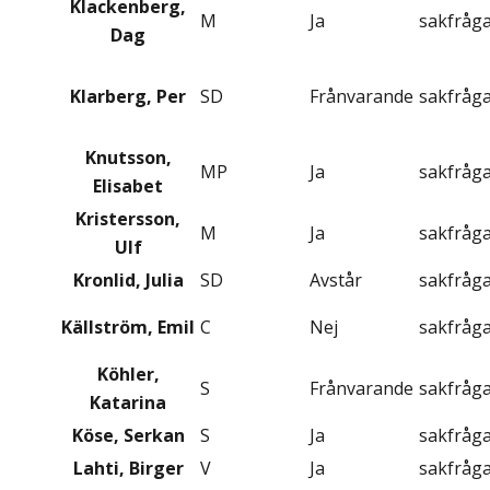
Klackenberg,
M
Ja
sakfråg
Dag
Klarberg, Per
SD
Frånvarande
sakfråg
Knutsson,
MP
Ja
sakfråg
Elisabet
Kristersson,
M
Ja
sakfråg
Ulf
Kronlid, Julia
SD
Avstår
sakfråg
Källström, Emil
C
Nej
sakfråg
Köhler,
S
Frånvarande
sakfråg
Katarina
Köse, Serkan
S
Ja
sakfråg
Lahti, Birger
V
Ja
sakfråg