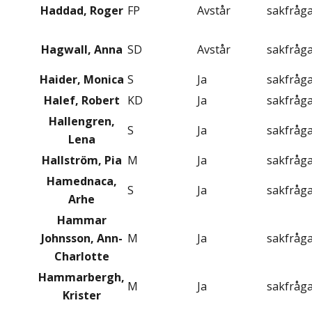
Haddad, Roger
FP
Avstår
sakfråg
Hagwall, Anna
SD
Avstår
sakfråg
Haider, Monica
S
Ja
sakfråg
Halef, Robert
KD
Ja
sakfråg
Hallengren,
S
Ja
sakfråg
Lena
Hallström, Pia
M
Ja
sakfråg
Hamednaca,
S
Ja
sakfråg
Arhe
Hammar
Johnsson, Ann-
M
Ja
sakfråg
Charlotte
Hammarbergh,
M
Ja
sakfråg
Krister