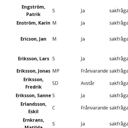
Engström,
S
Ja
sakfråg
Patrik
Enström, Karin
M
Ja
sakfråg
Ericson, Jan
M
Ja
sakfråg
Eriksson, Lars
S
Ja
sakfråg
Eriksson, Jonas
MP
Frånvarande
sakfråg
Eriksson,
SD
Avstår
sakfråg
Fredrik
Eriksson, Sanne
S
Ja
sakfråg
Erlandsson,
C
Frånvarande
sakfråg
Eskil
Ernkrans,
S
Ja
sakfråg
Matilda