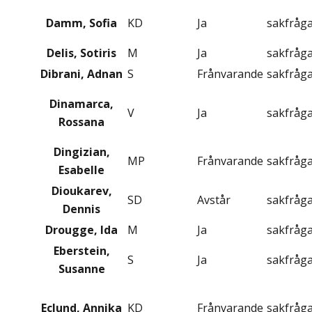
Damm, Sofia
KD
Ja
sakfråg
Delis, Sotiris
M
Ja
sakfråg
Dibrani, Adnan
S
Frånvarande
sakfråg
Dinamarca,
V
Ja
sakfråg
Rossana
Dingizian,
MP
Frånvarande
sakfråg
Esabelle
Dioukarev,
SD
Avstår
sakfråg
Dennis
Drougge, Ida
M
Ja
sakfråg
Eberstein,
S
Ja
sakfråg
Susanne
Eclund, Annika
KD
Frånvarande
sakfråg