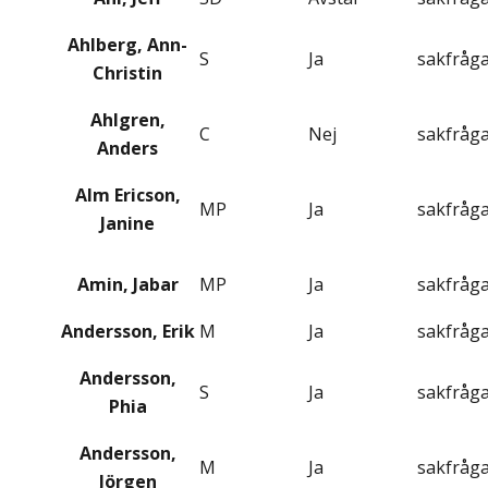
Ahlberg, Ann-
S
Ja
sakfråg
Christin
Ahlgren,
C
Nej
sakfråg
Anders
Alm Ericson,
MP
Ja
sakfråg
Janine
Amin, Jabar
MP
Ja
sakfråg
Andersson, Erik
M
Ja
sakfråg
Andersson,
S
Ja
sakfråg
Phia
Andersson,
M
Ja
sakfråg
Jörgen