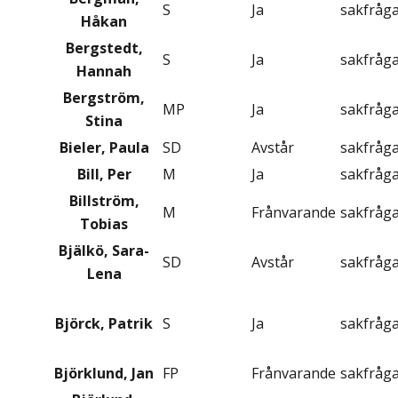
S
Ja
sakfråg
Håkan
Bergstedt,
S
Ja
sakfråg
Hannah
Bergström,
MP
Ja
sakfråg
Stina
Bieler, Paula
SD
Avstår
sakfråg
Bill, Per
M
Ja
sakfråg
Billström,
M
Frånvarande
sakfråg
Tobias
Bjälkö, Sara-
SD
Avstår
sakfråg
Lena
Björck, Patrik
S
Ja
sakfråg
Björklund, Jan
FP
Frånvarande
sakfråg