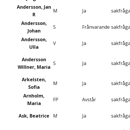
Andersson, Jan
M
Ja
sakfråg
R
Andersson,
S
Frånvarande
sakfråg
Johan
Andersson,
V
Ja
sakfråg
Ulla
Andersson
S
Ja
sakfråg
Willner, Maria
Arkelsten,
M
Ja
sakfråg
Sofia
Arnholm,
FP
Avstår
sakfråg
Maria
Ask, Beatrice
M
Ja
sakfråg