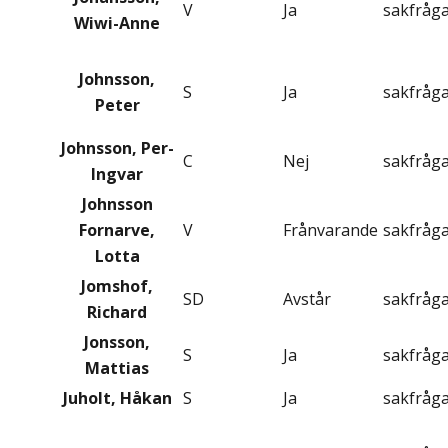
V
Ja
sakfråg
Wiwi-Anne
Johnsson,
S
Ja
sakfråg
Peter
Johnsson, Per-
C
Nej
sakfråg
Ingvar
Johnsson
Fornarve,
V
Frånvarande
sakfråg
Lotta
Jomshof,
SD
Avstår
sakfråg
Richard
Jonsson,
S
Ja
sakfråg
Mattias
Juholt, Håkan
S
Ja
sakfråg