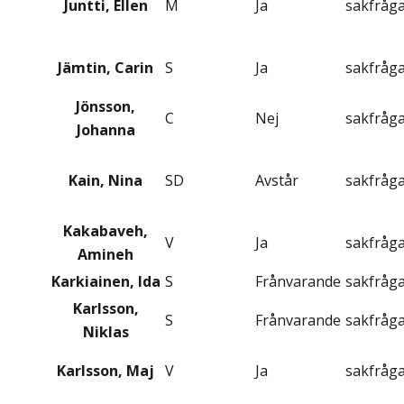
Juntti, Ellen
M
Ja
sakfråg
Jämtin, Carin
S
Ja
sakfråg
Jönsson,
C
Nej
sakfråg
Johanna
Kain, Nina
SD
Avstår
sakfråg
Kakabaveh,
V
Ja
sakfråg
Amineh
Karkiainen, Ida
S
Frånvarande
sakfråg
Karlsson,
S
Frånvarande
sakfråg
Niklas
Karlsson, Maj
V
Ja
sakfråg