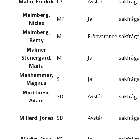
Malm, Fredrik
FP
Avstår
sakfråg
Malmberg,
MP
Ja
sakfråg
Niclas
Malmberg,
M
Frånvarande
sakfråg
Betty
Malmer
Stenergard,
M
Ja
sakfråg
Maria
Manhammar,
S
Ja
sakfråg
Magnus
Marttinen,
SD
Avstår
sakfråg
Adam
Millard, Jonas
SD
Avstår
sakfråg