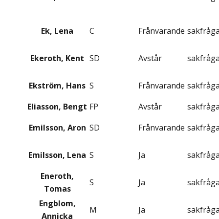
Ek, Lena
C
Frånvarande
sakfråg
Ekeroth, Kent
SD
Avstår
sakfråg
Ekström, Hans
S
Frånvarande
sakfråg
Eliasson, Bengt
FP
Avstår
sakfråg
Emilsson, Aron
SD
Frånvarande
sakfråg
Emilsson, Lena
S
Ja
sakfråg
Eneroth,
S
Ja
sakfråg
Tomas
Engblom,
M
Ja
sakfråg
Annicka