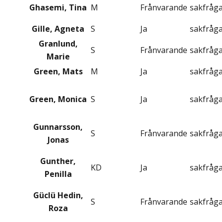
Ghasemi, Tina
M
Frånvarande
sakfråg
Gille, Agneta
S
Ja
sakfråg
Granlund,
S
Frånvarande
sakfråg
Marie
Green, Mats
M
Ja
sakfråg
Green, Monica
S
Ja
sakfråg
Gunnarsson,
S
Frånvarande
sakfråg
Jonas
Gunther,
KD
Ja
sakfråg
Penilla
Güclü Hedin,
S
Frånvarande
sakfråg
Roza