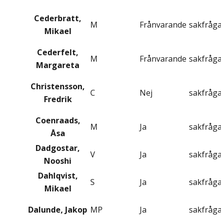
Cederbratt,
M
Frånvarande
sakfråg
Mikael
Cederfelt,
M
Frånvarande
sakfråg
Margareta
Christensson,
C
Nej
sakfråg
Fredrik
Coenraads,
M
Ja
sakfråg
Åsa
Dadgostar,
V
Ja
sakfråg
Nooshi
Dahlqvist,
S
Ja
sakfråg
Mikael
Dalunde, Jakop
MP
Ja
sakfråg