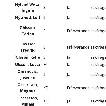
Nylund Watz,
S
Ja
sakfråg
Ingela
Nysmed, Leif
S
Ja
sakfråg
Ohlsson,
S
Frånvarande
sakfråg
Carina
Olovsson,
S
Frånvarande
sakfråg
Fredrik
Olsson, Kalle
S
Ja
sakfråg
Olsson, Lotta
M
Ja
sakfråg
Omanovic,
S
Ja
sakfråg
Jasenko
Oscarsson,
KD
Frånvarande
sakfråg
Magnus
Oscarsson,
KD
Ja
sakfråg
Mikael