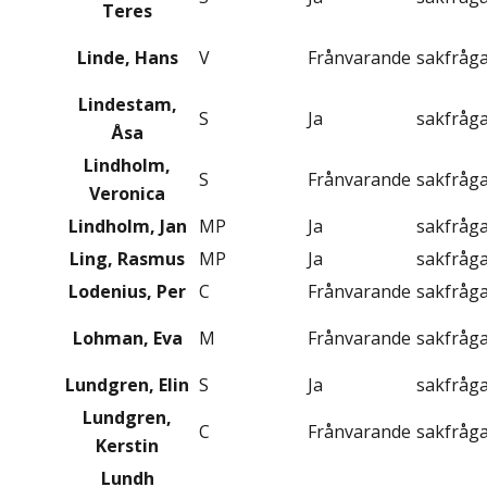
Teres
Linde, Hans
V
Frånvarande
sakfråg
Lindestam,
S
Ja
sakfråg
Åsa
Lindholm,
S
Frånvarande
sakfråg
Veronica
Lindholm, Jan
MP
Ja
sakfråg
Ling, Rasmus
MP
Ja
sakfråg
Lodenius, Per
C
Frånvarande
sakfråg
Lohman, Eva
M
Frånvarande
sakfråg
Lundgren, Elin
S
Ja
sakfråg
Lundgren,
C
Frånvarande
sakfråg
Kerstin
Lundh