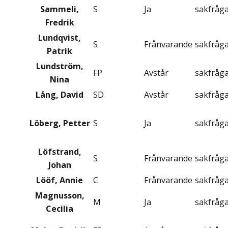
Sammeli,
S
Ja
sakfråg
Fredrik
Lundqvist,
S
Frånvarande
sakfråg
Patrik
Lundström,
FP
Avstår
sakfråg
Nina
Lång, David
SD
Avstår
sakfråg
Löberg, Petter
S
Ja
sakfråg
Löfstrand,
S
Frånvarande
sakfråg
Johan
Lööf, Annie
C
Frånvarande
sakfråg
Magnusson,
M
Ja
sakfråg
Cecilia