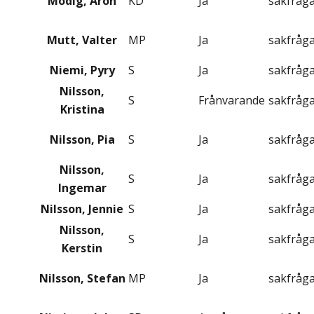
Modig, Aron
KD
Ja
sakfråg
Mutt, Valter
MP
Ja
sakfråg
Niemi, Pyry
S
Ja
sakfråg
Nilsson,
S
Frånvarande
sakfråg
Kristina
Nilsson, Pia
S
Ja
sakfråg
Nilsson,
S
Ja
sakfråg
Ingemar
Nilsson, Jennie
S
Ja
sakfråg
Nilsson,
S
Ja
sakfråg
Kerstin
Nilsson, Stefan
MP
Ja
sakfråg