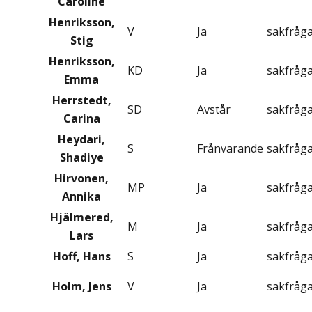
Caroline
Henriksson,
V
Ja
sakfråg
Stig
Henriksson,
KD
Ja
sakfråg
Emma
Herrstedt,
SD
Avstår
sakfråg
Carina
Heydari,
S
Frånvarande
sakfråg
Shadiye
Hirvonen,
MP
Ja
sakfråg
Annika
Hjälmered,
M
Ja
sakfråg
Lars
Hoff, Hans
S
Ja
sakfråg
Holm, Jens
V
Ja
sakfråg