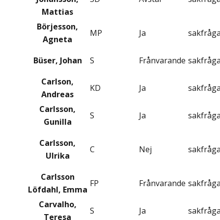
Mattias
Börjesson,
MP
Ja
sakfråg
Agneta
Büser, Johan
S
Frånvarande
sakfråg
Carlson,
KD
Ja
sakfråg
Andreas
Carlsson,
S
Ja
sakfråg
Gunilla
Carlsson,
C
Nej
sakfråg
Ulrika
Carlsson
FP
Frånvarande
sakfråg
Löfdahl, Emma
Carvalho,
S
Ja
sakfråg
Teresa