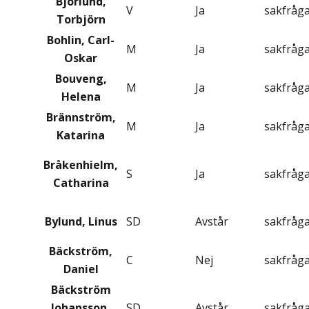
Björlund,
V
Ja
sakfråg
Torbjörn
Bohlin, Carl-
M
Ja
sakfråg
Oskar
Bouveng,
M
Ja
sakfråg
Helena
Brännström,
M
Ja
sakfråg
Katarina
Bråkenhielm,
S
Ja
sakfråg
Catharina
Bylund, Linus
SD
Avstår
sakfråg
Bäckström,
C
Nej
sakfråg
Daniel
Bäckström
Johansson,
SD
Avstår
sakfråg