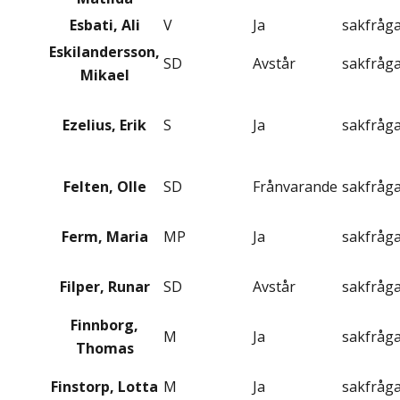
Esbati, Ali
V
Ja
sakfråg
Eskilandersson,
SD
Avstår
sakfråg
Mikael
Ezelius, Erik
S
Ja
sakfråg
Felten, Olle
SD
Frånvarande
sakfråg
Ferm, Maria
MP
Ja
sakfråg
Filper, Runar
SD
Avstår
sakfråg
Finnborg,
M
Ja
sakfråg
Thomas
Finstorp, Lotta
M
Ja
sakfråg