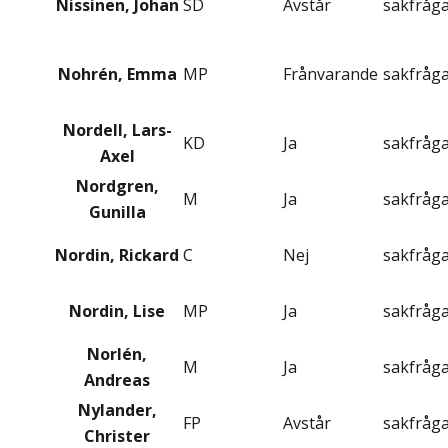
Nissinen, Johan
SD
Avstår
sakfråg
Nohrén, Emma
MP
Frånvarande
sakfråg
Nordell, Lars-
KD
Ja
sakfråg
Axel
Nordgren,
M
Ja
sakfråg
Gunilla
Nordin, Rickard
C
Nej
sakfråg
Nordin, Lise
MP
Ja
sakfråg
Norlén,
M
Ja
sakfråg
Andreas
Nylander,
FP
Avstår
sakfråg
Christer