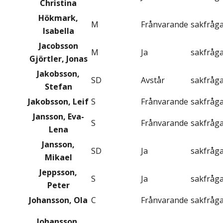
Christina
Hökmark,
M
Frånvarande
sakfråg
Isabella
Jacobsson
M
Ja
sakfråg
Gjörtler, Jonas
Jakobsson,
SD
Avstår
sakfråg
Stefan
Jakobsson, Leif
S
Frånvarande
sakfråg
Jansson, Eva-
S
Frånvarande
sakfråg
Lena
Jansson,
SD
Ja
sakfråg
Mikael
Jeppsson,
S
Ja
sakfråg
Peter
Johansson, Ola
C
Frånvarande
sakfråg
Johansson,