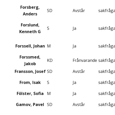
Forsberg,
SD
Avstår
sakfråg
Anders
Forslund,
S
Ja
sakfråg
Kenneth G
Forssell, Johan
M
Ja
sakfråg
Forssmed,
KD
Frånvarande
sakfråg
Jakob
Fransson, Josef
SD
Avstår
sakfråg
From, Isak
S
Ja
sakfråg
Fölster, Sofia
M
Ja
sakfråg
Gamov, Pavel
SD
Avstår
sakfråg