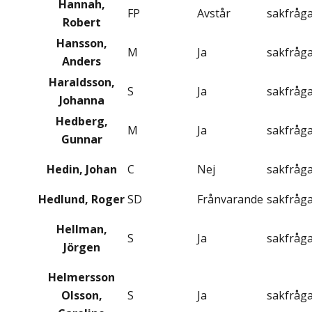
Hannah,
FP
Avstår
sakfråg
Robert
Hansson,
M
Ja
sakfråg
Anders
Haraldsson,
S
Ja
sakfråg
Johanna
Hedberg,
M
Ja
sakfråg
Gunnar
Hedin, Johan
C
Nej
sakfråg
Hedlund, Roger
SD
Frånvarande
sakfråg
Hellman,
S
Ja
sakfråg
Jörgen
Helmersson
Olsson,
S
Ja
sakfråg