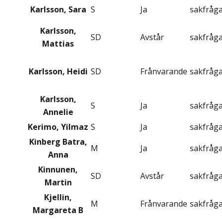
Karlsson, Sara
S
Ja
sakfråg
Karlsson,
SD
Avstår
sakfråg
Mattias
Karlsson, Heidi
SD
Frånvarande
sakfråg
Karlsson,
S
Ja
sakfråg
Annelie
Kerimo, Yilmaz
S
Ja
sakfråg
Kinberg Batra,
M
Ja
sakfråg
Anna
Kinnunen,
SD
Avstår
sakfråg
Martin
Kjellin,
M
Frånvarande
sakfråg
Margareta B