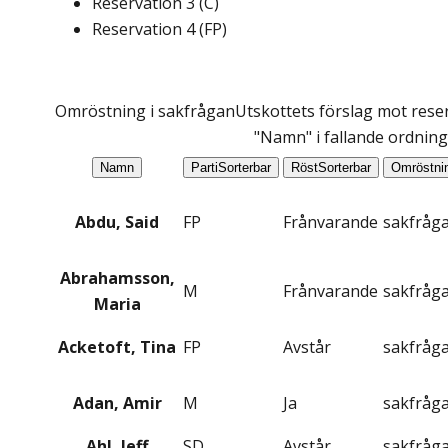
Reservation
3
(
C
)
Reservation
4
(
FP
)
Omröstning i sakfrågan
Utskottets förslag mot reser
"Namn" i fallande ordning
Namn
Parti
Sorterbar
Röst
Sorterbar
Omröstni
Abdu, Said
FP
Frånvarande
sakfråg
Abrahamsson,
M
Frånvarande
sakfråg
Maria
Acketoft, Tina
FP
Avstår
sakfråg
Adan, Amir
M
Ja
sakfråg
Ahl, Jeff
SD
Avstår
sakfråg