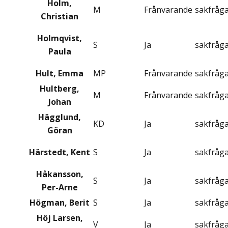
Holm,
M
Frånvarande
sakfråg
Christian
Holmqvist,
S
Ja
sakfråg
Paula
Hult, Emma
MP
Frånvarande
sakfråg
Hultberg,
M
Frånvarande
sakfråg
Johan
Hägglund,
KD
Ja
sakfråg
Göran
Härstedt, Kent
S
Ja
sakfråg
Håkansson,
S
Ja
sakfråg
Per-Arne
Högman, Berit
S
Ja
sakfråg
Höj Larsen,
V
Ja
sakfråg