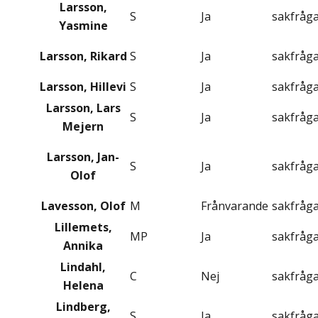
Larsson,
S
Ja
sakfråg
Yasmine
Larsson, Rikard
S
Ja
sakfråg
Larsson, Hillevi
S
Ja
sakfråg
Larsson, Lars
S
Ja
sakfråg
Mejern
Larsson, Jan-
S
Ja
sakfråg
Olof
Lavesson, Olof
M
Frånvarande
sakfråg
Lillemets,
MP
Ja
sakfråg
Annika
Lindahl,
C
Nej
sakfråg
Helena
Lindberg,
S
Ja
sakfråg