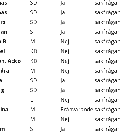
nas
SD
Ja
sakfrågan
nas
SD
Ja
sakfrågan
rs
SD
Ja
sakfrågan
han
S
Ja
sakfrågan
n R
M
Nej
sakfrågan
el
KD
Nej
sakfrågan
on, Acko
KD
Nej
sakfrågan
ndra
M
Nej
sakfrågan
a
SD
Ja
sakfrågan
ig
SD
Ja
sakfrågan
L
Nej
sakfrågan
tina
M
Frånvarande
sakfrågan
M
Nej
sakfrågan
im
S
Ja
sakfrågan