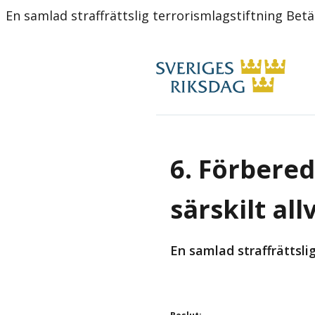
En samlad straffrättslig terrorismlagstiftning Be
6. Förberede
särskilt all
En samlad straffrättsli