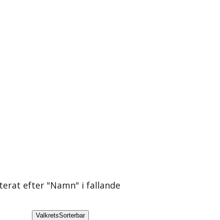
rterat efter "Namn" i fallande
Valkrets
Sorterbar