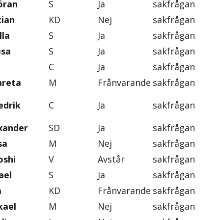
öran
S
Ja
sakfrågan
tian
KD
Nej
sakfrågan
lla
S
Ja
sakfrågan
esa
S
Ja
sakfrågan
C
Ja
sakfrågan
areta
M
Frånvarande
sakfrågan
edrik
C
Ja
sakfrågan
exander
SD
Ja
sakfrågan
sa
M
Nej
sakfrågan
oshi
V
Avstår
sakfrågan
ael
S
Ja
sakfrågan
a
KD
Frånvarande
sakfrågan
kael
M
Nej
sakfrågan