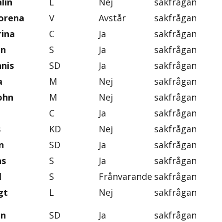
lin
L
Nej
sakfrågan
orena
V
Avstår
sakfrågan
rina
C
Ja
sakfrågan
an
S
Ja
sakfrågan
nis
SD
Ja
sakfrågan
a
M
Nej
sakfrågan
ohn
M
Nej
sakfrågan
C
Ja
sakfrågan
s
KD
Nej
sakfrågan
n
SD
Ja
sakfrågan
ns
S
Ja
sakfrågan
l
S
Frånvarande
sakfrågan
gt
L
Nej
sakfrågan
on
SD
Ja
sakfrågan