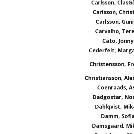
Carlsson, ClasG
Carlsson, Chris
Carlsson, Guni
Carvalho, Ter
Cato, Jonny
Cederfelt, Marg
Christensson, Fr
Christiansson, Al
Coenraads, Å
Dadgostar, No
Dahlqvist, Mik
Damm, Sofi
Damsgaard, Mi