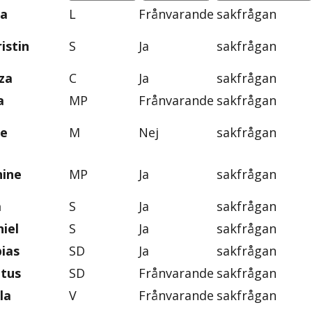
na
L
Frånvarande
sakfrågan
istin
S
Ja
sakfrågan
za
C
Ja
sakfrågan
a
MP
Frånvarande
sakfrågan
ie
M
Nej
sakfrågan
nine
MP
Ja
sakfrågan
a
S
Ja
sakfrågan
iel
S
Ja
sakfrågan
ias
SD
Ja
sakfrågan
ntus
SD
Frånvarande
sakfrågan
la
V
Frånvarande
sakfrågan