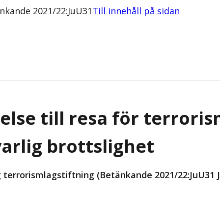
tänkande 2021/22:JuU31
Till innehåll på sidan
lse till resa för terroris
varlig brottslighet
g terrorismlagstiftning (Betänkande 2021/22:JuU31 J