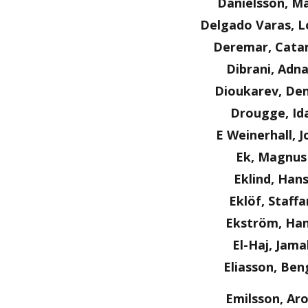
Danielsson, Ma
Delgado Varas, L
Deremar, Cata
Dibrani, Adn
Dioukarev, Den
Drougge, Id
E Weinerhall, J
Ek, Magnus
Eklind, Han
Eklöf, Staffa
Ekström, Ha
El-Haj, Jama
Eliasson, Ben
Emilsson, Ar