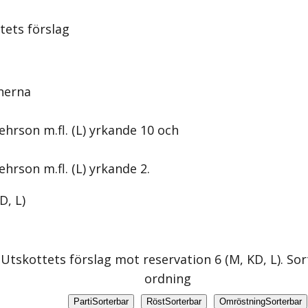
tets förslag
nerna
ehrson m.fl. (L) yrkande 10 och
hrson m.fl. (L) yrkande 2.
D, L
)
n
Utskottets förslag mot reservation 6 (M, KD, L)
. So
ordning
Parti
Sorterbar
Röst
Sorterbar
Omröstning
Sorterbar