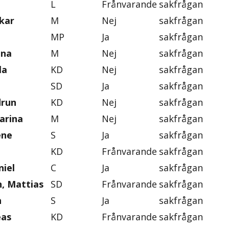
L
Frånvarande
sakfrågan
skar
M
Nej
sakfrågan
MP
Ja
sakfrågan
ena
M
Nej
sakfrågan
la
KD
Nej
sakfrågan
SD
Ja
sakfrågan
drun
KD
Nej
sakfrågan
arina
M
Nej
sakfrågan
ene
S
Ja
sakfrågan
KD
Frånvarande
sakfrågan
iel
C
Ja
sakfrågan
, Mattias
SD
Frånvarande
sakfrågan
n
S
Ja
sakfrågan
eas
KD
Frånvarande
sakfrågan