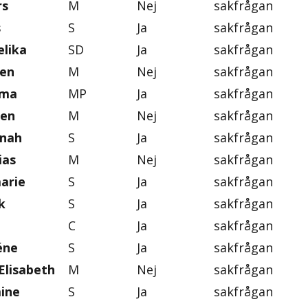
rs
M
Nej
sakfrågan
s
S
Ja
sakfrågan
lika
SD
Ja
sakfrågan
ten
M
Nej
sakfrågan
mma
MP
Ja
sakfrågan
gen
M
Nej
sakfrågan
nnah
S
Ja
sakfrågan
ias
M
Nej
sakfrågan
marie
S
Ja
sakfrågan
k
S
Ja
sakfrågan
C
Ja
sakfrågan
éne
S
Ja
sakfrågan
Elisabeth
M
Nej
sakfrågan
mine
S
Ja
sakfrågan