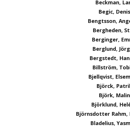
Beckman, La
Begic, Deni
Bengtsson, Ange
Bergheden, S
Berginger, E
Berglund, Jör
Bergstedt, Ha
Billström, Tob
Bjellqvist, Else
Björck, Patri
Björk, Malin
Björklund, Hel
Björnsdotter Rahm, 
Bladelius, Yas