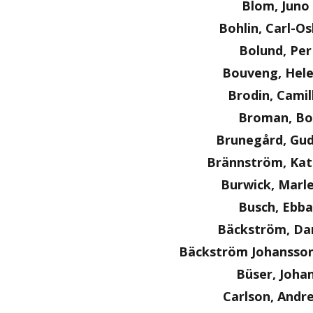
Blom, Juno
Bohlin, Carl-O
Bolund, Per
Bouveng, Hel
Brodin, Camil
Broman, Bo
Brunegård, Gu
Brännström, Kat
Burwick, Marl
Busch, Ebba
Bäckström, Dan
Bäckström Johansson
Büser, Joha
Carlson, Andr