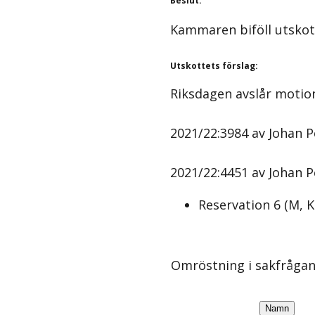
Beslut
:
Kammaren biföll utskot
Utskottets förslag
:
Riksdagen avslår motio
2021/22:3984 av Johan P
2021/22:4451 av Johan Pe
Reservation
6
(
M, K
Omröstning i sakfråga
Namn