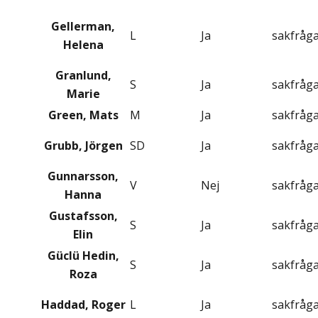
Gellerman,
L
Ja
sakfråg
Helena
Granlund,
S
Ja
sakfråg
Marie
Green, Mats
M
Ja
sakfråg
Grubb, Jörgen
SD
Ja
sakfråg
Gunnarsson,
V
Nej
sakfråg
Hanna
Gustafsson,
S
Ja
sakfråg
Elin
Güclü Hedin,
S
Ja
sakfråg
Roza
Haddad, Roger
L
Ja
sakfråg