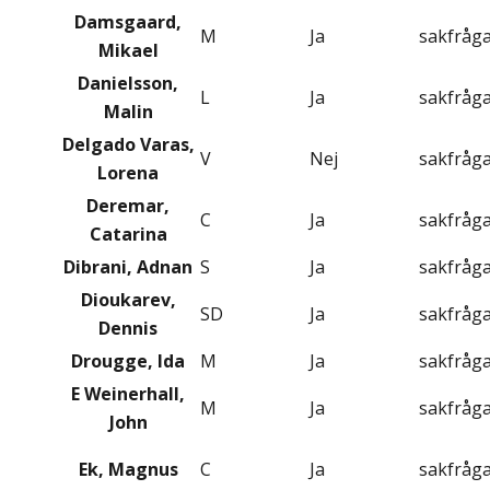
Damsgaard,
M
Ja
sakfråg
Mikael
Danielsson,
L
Ja
sakfråg
Malin
Delgado Varas,
V
Nej
sakfråg
Lorena
Deremar,
C
Ja
sakfråg
Catarina
Dibrani, Adnan
S
Ja
sakfråg
Dioukarev,
SD
Ja
sakfråg
Dennis
Drougge, Ida
M
Ja
sakfråg
E Weinerhall,
M
Ja
sakfråg
John
Ek, Magnus
C
Ja
sakfråg