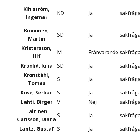
Kihlström,
KD
Ja
sakfråg
Ingemar
Kinnunen,
SD
Ja
sakfråg
Martin
Kristersson,
M
Frånvarande
sakfråg
Ulf
Kronlid, Julia
SD
Ja
sakfråg
Kronståhl,
S
Ja
sakfråg
Tomas
Köse, Serkan
S
Ja
sakfråg
Lahti, Birger
V
Nej
sakfråg
Laitinen
S
Ja
sakfråg
Carlsson, Diana
Lantz, Gustaf
S
Ja
sakfråg