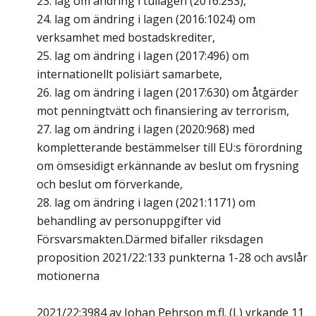
23. lag om ändring i tullagen (2016:253),
24. lag om ändring i lagen (2016:1024) om
verksamhet med bostadskrediter,
25. lag om ändring i lagen (2017:496) om
internationellt polisiärt samarbete,
26. lag om ändring i lagen (2017:630) om åtgärder
mot penningtvätt och finansiering av terrorism,
27. lag om ändring i lagen (2020:968) med
kompletterande bestämmelser till EU:s förordning
om ömsesidigt erkännande av beslut om frysning
och beslut om förverkande,
28. lag om ändring i lagen (2021:1171) om
behandling av personuppgifter vid
Försvarsmakten.Därmed bifaller riksdagen
proposition 2021/22:133 punkterna 1-28 och avslår
motionerna
2021/22:3984 av Johan Pehrson m.fl. (L) yrkande 11