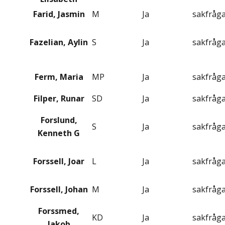
Farid, Jasmin
M
Ja
sakfråg
Fazelian, Aylin
S
Ja
sakfråg
Ferm, Maria
MP
Ja
sakfråg
Filper, Runar
SD
Ja
sakfråg
Forslund,
S
Ja
sakfråg
Kenneth G
Forssell, Joar
L
Ja
sakfråg
Forssell, Johan
M
Ja
sakfråg
Forssmed,
KD
Ja
sakfråg
Jakob