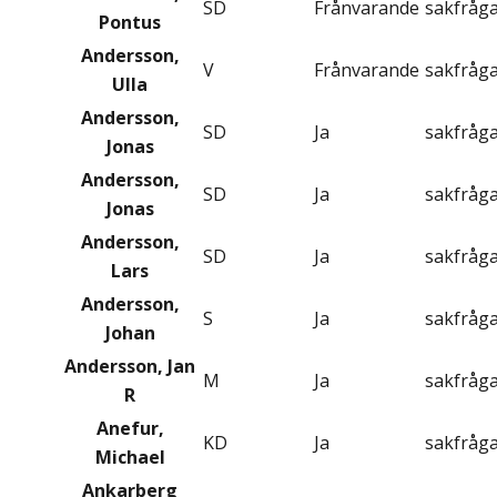
SD
Frånvarande
sakfråg
Pontus
Andersson,
V
Frånvarande
sakfråg
Ulla
Andersson,
SD
Ja
sakfråg
Jonas
Andersson,
SD
Ja
sakfråg
Jonas
Andersson,
SD
Ja
sakfråg
Lars
Andersson,
S
Ja
sakfråg
Johan
Andersson, Jan
M
Ja
sakfråg
R
Anefur,
KD
Ja
sakfråg
Michael
Ankarberg