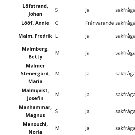
Löfstrand,
S
Ja
sakfråg
Johan
Lööf, Annie
C
Frånvarande
sakfråg
Malm, Fredrik
L
Ja
sakfråg
Malmberg,
M
Ja
sakfråg
Betty
Malmer
Stenergard,
M
Ja
sakfråg
Maria
Malmqvist,
M
Ja
sakfråg
Josefin
Manhammar,
S
Ja
sakfråg
Magnus
Manouchi,
M
Ja
sakfråg
Noria