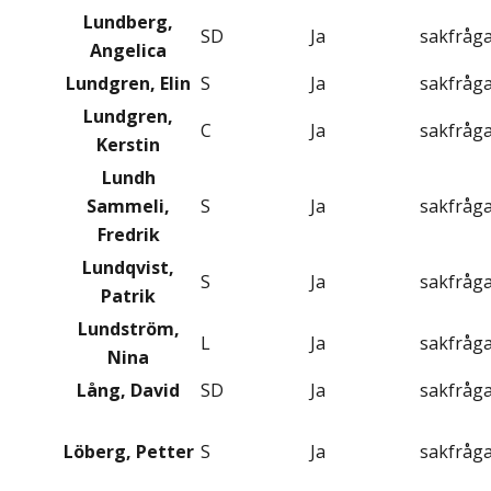
Lundberg,
SD
Ja
sakfråg
Angelica
Lundgren, Elin
S
Ja
sakfråg
Lundgren,
C
Ja
sakfråg
Kerstin
Lundh
Sammeli,
S
Ja
sakfråg
Fredrik
Lundqvist,
S
Ja
sakfråg
Patrik
Lundström,
L
Ja
sakfråg
Nina
Lång, David
SD
Ja
sakfråg
Löberg, Petter
S
Ja
sakfråg