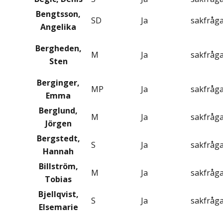
Bengtsson,
SD
Ja
sakfråg
Angelika
Bergheden,
M
Ja
sakfråg
Sten
Berginger,
MP
Ja
sakfråg
Emma
Berglund,
M
Ja
sakfråg
Jörgen
Bergstedt,
S
Ja
sakfråg
Hannah
Billström,
M
Ja
sakfråg
Tobias
Bjellqvist,
S
Ja
sakfråg
Elsemarie