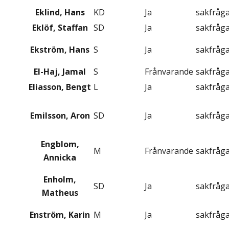
Eklind, Hans
KD
Ja
sakfråg
Eklöf, Staffan
SD
Ja
sakfråg
Ekström, Hans
S
Ja
sakfråg
El-Haj, Jamal
S
Frånvarande
sakfråg
Eliasson, Bengt
L
Ja
sakfråg
Emilsson, Aron
SD
Ja
sakfråg
Engblom,
M
Frånvarande
sakfråg
Annicka
Enholm,
SD
Ja
sakfråg
Matheus
Enström, Karin
M
Ja
sakfråg