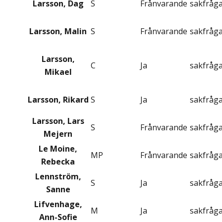
Larsson, Dag
S
Frånvarande
sakfråg
Larsson, Malin
S
Frånvarande
sakfråg
Larsson,
C
Ja
sakfråg
Mikael
Larsson, Rikard
S
Ja
sakfråg
Larsson, Lars
S
Frånvarande
sakfråg
Mejern
Le Moine,
MP
Frånvarande
sakfråg
Rebecka
Lennström,
S
Ja
sakfråg
Sanne
Lifvenhage,
M
Ja
sakfråg
Ann-Sofie