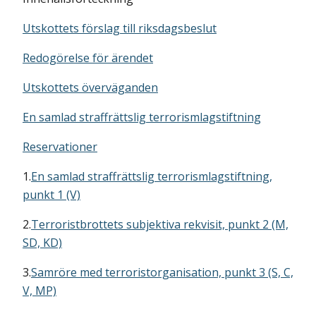
Utskottets förslag till riksdagsbeslut
Redogörelse för ärendet
Utskottets överväganden
En samlad straffrättslig terrorismlagstiftning
Reservationer
1.
En samlad straffrättslig terrorismlagstiftning,
punkt 1 (V)
2.
Terroristbrottets subjektiva rekvisit, punkt 2 (M,
SD, KD)
3.
Samröre med terroristorganisation, punkt 3 (S, C,
V, MP)