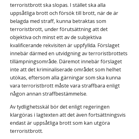
terroristbrott ska slopas. I stället ska alla
uppsåtliga brott och försök till brott, när de är
belagda med straff, kunna betraktas som
terroristbrott, under förutsättning att det
objektiva och minst ett av de subjektiva
kvalificerande rekvisiten är uppfyllda. Förslaget
innebär därmed en utvidgning av terrorist­brottets
tillämpningsområde. Däremot innebär förslaget
inte att det krimi­naliserade området som helhet
utökas, eftersom alla gärningar som ska kunna
vara terroristbrott måste vara straffbara enligt
någon annan straff­bestämmelse.
Av tydlighetsskäl bör det enligt regeringen
klargöras i lagtexten att det även fortsättningsvis
endast är upp­såtliga brott som kan utgöra
terroristbrott.