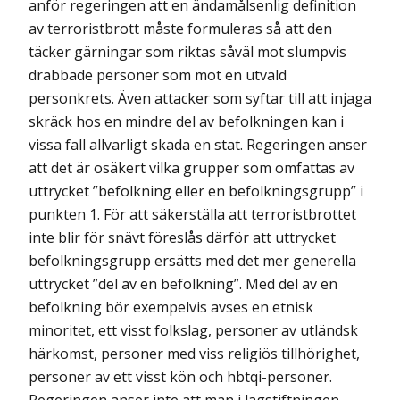
anför regeringen att en ändamålsenlig definition
av terroristbrott måste formuleras så att den
täcker gärningar som riktas såväl mot slumpvis
drabbade personer som mot en utvald
personkrets. Även attacker som syftar till att injaga
skräck hos en mindre del av befolkningen kan i
vissa fall allvarligt skada en stat. Regeringen anser
att det är osäkert vilka grupper som omfattas av
uttrycket ”befolkning eller en befolkningsgrupp” i
punkten 1. För att säkerställa att terroristbrottet
inte blir för snävt föreslås därför att uttrycket
befolkningsgrupp ersätts med det mer generella
uttrycket ”del av en befolkning”. Med del av en
befolkning bör exempelvis avses en etnisk
minoritet, ett visst folkslag, personer av utländsk
härkomst, personer med viss religiös tillhörighet,
personer av ett visst kön och hbtqi-personer.