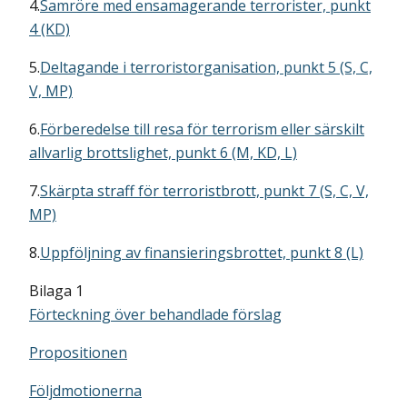
4.
Samröre med ensamagerande terrorister, punkt
4 (KD)
5.
Deltagande i terroristorganisation, punkt 5 (S, C,
V, MP)
6.
Förberedelse till resa för terrorism eller särskilt
allvarlig brottslighet, punkt 6 (M, KD, L)
7.
Skärpta straff för terroristbrott, punkt 7 (S, C, V,
MP)
8.
Uppföljning av finansieringsbrottet, punkt 8 (L)
Bilaga 1
Förteckning över behandlade förslag
Propositionen
Följdmotionerna