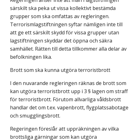
Regeringen anser inte att man i lagstiftningen
särskilt ska peka ut vissa kollektivt bestämda
grupper som ska omfattas av regleringen.
Terrorismlagstiftningen syftar nämligen inte till
att ge ett särskilt skydd för vissa grupper utan
lagstiftningen skyddar det öppna och säkra
samhället. Rätten till detta til­lkommer alla delar av
befolkningen lika.
Brott som ska kunna utgöra terroristbrott
I den nuvarande regleringen räknas de brott som
kan utgöra terroristbrott upp i 3 § lagen om straff
för terroristbrott. Förutom allvarliga våldsbrott
handlar det om t.ex. vapenbrott, flygplatssabotage
och smugglingsbrott.
Regeringen föreslår att uppräkningen av vilka
brottsliga gärningar som kan utgöra