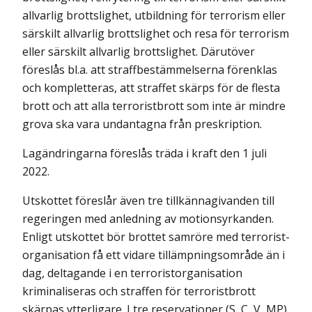
allvarlig brottslighet, utbildning för terrorism eller
särskilt allvarlig brottslighet och resa för terrorism
eller särskilt allvarlig brottslighet. Därutöver
föreslås bl.a. att straffbestämmelserna förenklas
och kompletteras, att straffet skärps för de flesta
brott och att alla terroristbrott som inte är mindre
grova ska vara undantagna från preskription.
Lagändringarna föreslås träda i kraft den 1 juli
2022.
Utskottet föreslår även tre tillkännagivanden till
regeringen med anledning av motionsyrkanden.
Enligt utskottet bör brottet samröre med terrorist­
orga­nisation få ett vidare tillämpningsområde än i
dag, deltagande i en terrorist­organisation
kriminaliseras och straffen för terroristbrott
skärpas ytterligare. I tre reservationer (S, C, V, MP)