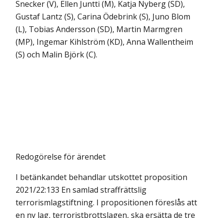
Snecker (V), Ellen Juntti (M), Katja Nyberg (SD),
Gustaf Lantz (S), Carina Ödebrink (S), Juno Blom
(L), Tobias Andersson (SD), Martin Marmgren
(MP), Ingemar Kihlström (KD), Anna Wallentheim
(S) och Malin Björk (C).
Redogörelse för ärendet
I betänkandet behandlar utskottet proposition
2021/22:133 En samlad straff­rättslig
terrorismlagstiftning. I propositionen föreslås att
en ny lag, terrorist­brottslagen, ska ersätta de tre