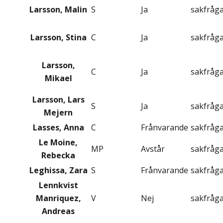
Larsson, Malin
S
Ja
sakfråg
Larsson, Stina
C
Ja
sakfråg
Larsson,
C
Ja
sakfråg
Mikael
Larsson, Lars
S
Ja
sakfråg
Mejern
Lasses, Anna
C
Frånvarande
sakfråg
Le Moine,
MP
Avstår
sakfråg
Rebecka
Leghissa, Zara
S
Frånvarande
sakfråg
Lennkvist
Manriquez,
V
Nej
sakfråg
Andreas