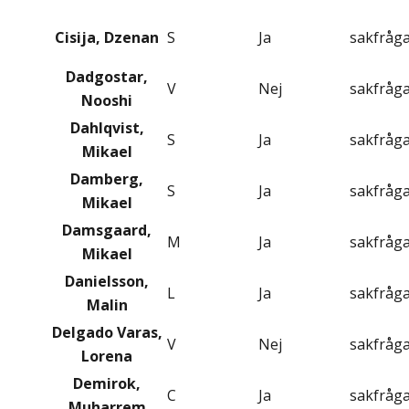
Cisija, Dzenan
S
Ja
sakfråg
Dadgostar,
V
Nej
sakfråg
Nooshi
Dahlqvist,
S
Ja
sakfråg
Mikael
Damberg,
S
Ja
sakfråg
Mikael
Damsgaard,
M
Ja
sakfråg
Mikael
Danielsson,
L
Ja
sakfråg
Malin
Delgado Varas,
V
Nej
sakfråg
Lorena
Demirok,
C
Ja
sakfråg
Muharrem