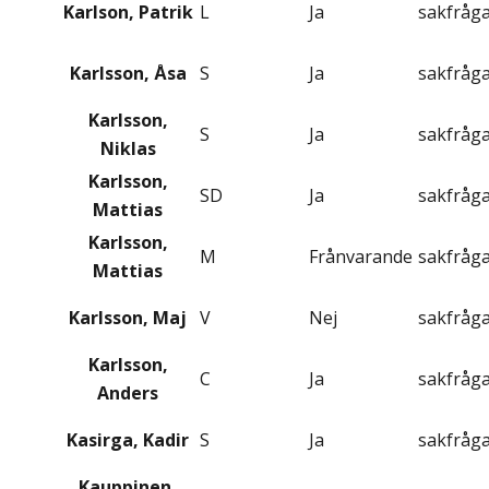
Karlson, Patrik
L
Ja
sakfråg
Karlsson, Åsa
S
Ja
sakfråg
Karlsson,
S
Ja
sakfråg
Niklas
Karlsson,
SD
Ja
sakfråg
Mattias
Karlsson,
M
Frånvarande
sakfråg
Mattias
Karlsson, Maj
V
Nej
sakfråg
Karlsson,
C
Ja
sakfråg
Anders
Kasirga, Kadir
S
Ja
sakfråg
Kauppinen,