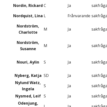
Nordin, Rickard
C
Ja
sakfråg
Nordquist, Lina
L
Frånvarande
sakfråg
Nordström,
M
Ja
sakfråg
Charlotte
Nordström,
M
Ja
sakfråg
Susanne
Nouri, Aylin
S
Ja
sakfråg
Nyberg, Katja
SD
Ja
sakfråg
Nylund Watz,
S
Ja
sakfråg
Ingela
Nysmed, Leif
S
Ja
sakfråg
Odenjung,
L
Ja
sakfråg