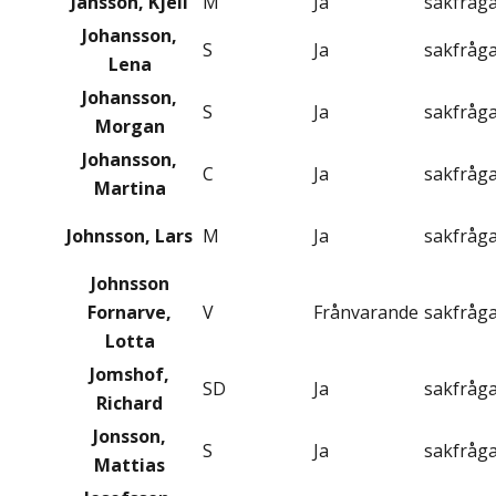
Jansson, Kjell
M
Ja
sakfråg
Johansson,
S
Ja
sakfråg
Lena
Johansson,
S
Ja
sakfråg
Morgan
Johansson,
C
Ja
sakfråg
Martina
Johnsson, Lars
M
Ja
sakfråg
Johnsson
Fornarve,
V
Frånvarande
sakfråg
Lotta
Jomshof,
SD
Ja
sakfråg
Richard
Jonsson,
S
Ja
sakfråg
Mattias