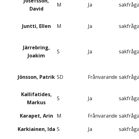
Josefsson,
M
Ja
sakfråg
David
Juntti, Ellen
M
Ja
sakfråg
Järrebring,
S
Ja
sakfråg
Joakim
Jönsson, Patrik
SD
Frånvarande
sakfråg
Kallifatides,
S
Ja
sakfråg
Markus
Karapet, Arin
M
Frånvarande
sakfråg
Karkiainen, Ida
S
Ja
sakfråg