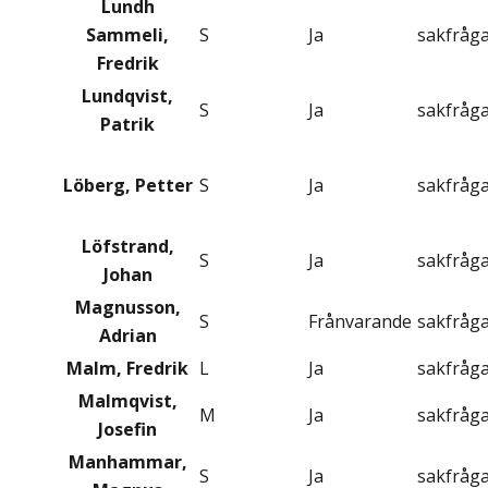
Lundh
Sammeli,
S
Ja
sakfråg
Fredrik
Lundqvist,
S
Ja
sakfråg
Patrik
Löberg, Petter
S
Ja
sakfråg
Löfstrand,
S
Ja
sakfråg
Johan
Magnusson,
S
Frånvarande
sakfråg
Adrian
Malm, Fredrik
L
Ja
sakfråg
Malmqvist,
M
Ja
sakfråg
Josefin
Manhammar,
S
Ja
sakfråg