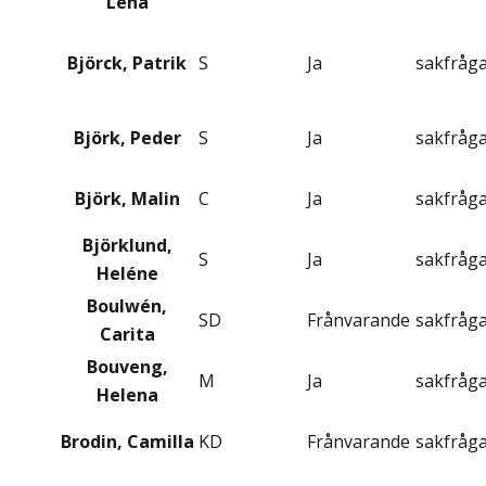
Lena
Björck, Patrik
S
Ja
sakfråg
Björk, Peder
S
Ja
sakfråg
Björk, Malin
C
Ja
sakfråg
Björklund,
S
Ja
sakfråg
Heléne
Boulwén,
SD
Frånvarande
sakfråg
Carita
Bouveng,
M
Ja
sakfråg
Helena
Brodin, Camilla
KD
Frånvarande
sakfråg