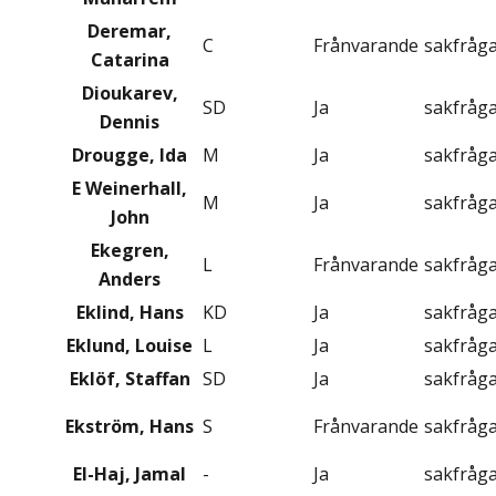
Deremar,
C
Frånvarande
sakfråg
Catarina
Dioukarev,
SD
Ja
sakfråg
Dennis
Drougge, Ida
M
Ja
sakfråg
E Weinerhall,
M
Ja
sakfråg
John
Ekegren,
L
Frånvarande
sakfråg
Anders
Eklind, Hans
KD
Ja
sakfråg
Eklund, Louise
L
Ja
sakfråg
Eklöf, Staffan
SD
Ja
sakfråg
Ekström, Hans
S
Frånvarande
sakfråg
El-Haj, Jamal
-
Ja
sakfråg