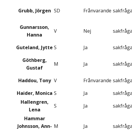
Grubb, Jörgen
SD
Frånvarande
sakfråg
Gunnarsson,
V
Nej
sakfråg
Hanna
Guteland, Jytte
S
Ja
sakfråg
Göthberg,
M
Ja
sakfråg
Gustaf
Haddou, Tony
V
Frånvarande
sakfråg
Haider, Monica
S
Ja
sakfråg
Hallengren,
S
Ja
sakfråg
Lena
Hammar
Johnsson, Ann-
M
Ja
sakfråg