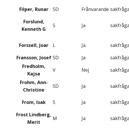
Filper, Runar
SD
Frånvarande
sakfråg
Forslund,
S
Ja
sakfråg
Kenneth G
Forssell, Joar
L
Ja
sakfråg
Fransson, Josef
SD
Ja
sakfråg
Fredholm,
V
Nej
sakfråg
Kajsa
Frohm, Ann-
SD
Ja
sakfråg
Christine
From, Isak
S
Ja
sakfråg
Frost Lindberg,
M
Ja
sakfråg
Merit