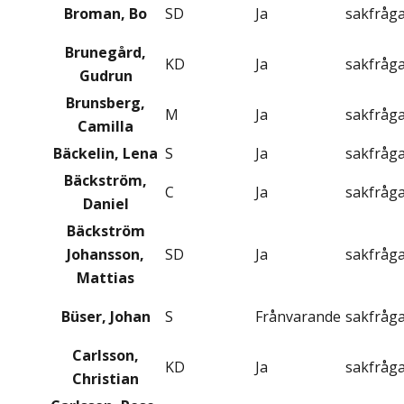
Broman, Bo
SD
Ja
sakfråg
Brunegård,
KD
Ja
sakfråg
Gudrun
Brunsberg,
M
Ja
sakfråg
Camilla
Bäckelin, Lena
S
Ja
sakfråg
Bäckström,
C
Ja
sakfråg
Daniel
Bäckström
Johansson,
SD
Ja
sakfråg
Mattias
Büser, Johan
S
Frånvarande
sakfråg
Carlsson,
KD
Ja
sakfråg
Christian