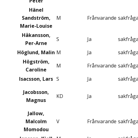
Peter
Hänel
Sandström,
M
Frånvarande
sakfråg
Marie-Louise
Håkansson,
S
Ja
sakfråg
Per-Arne
Höglund, Malin
M
Ja
sakfråg
Högström,
M
Frånvarande
sakfråg
Caroline
Isacsson, Lars
S
Ja
sakfråg
Jacobsson,
KD
Ja
sakfråg
Magnus
Jallow,
Malcolm
V
Frånvarande
sakfråg
Momodou