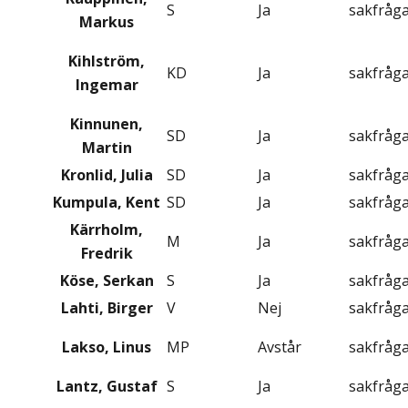
S
Ja
sakfråg
Markus
Kihlström,
KD
Ja
sakfråg
Ingemar
Kinnunen,
SD
Ja
sakfråg
Martin
Kronlid, Julia
SD
Ja
sakfråg
Kumpula, Kent
SD
Ja
sakfråg
Kärrholm,
M
Ja
sakfråg
Fredrik
Köse, Serkan
S
Ja
sakfråg
Lahti, Birger
V
Nej
sakfråg
Lakso, Linus
MP
Avstår
sakfråg
Lantz, Gustaf
S
Ja
sakfråg