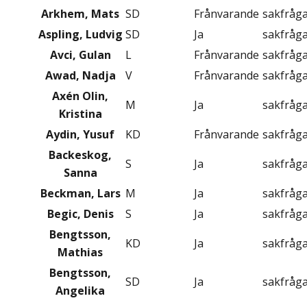
Arkhem, Mats
SD
Frånvarande
sakfråg
Aspling, Ludvig
SD
Ja
sakfråg
Avci, Gulan
L
Frånvarande
sakfråg
Awad, Nadja
V
Frånvarande
sakfråg
Axén Olin,
M
Ja
sakfråg
Kristina
Aydin, Yusuf
KD
Frånvarande
sakfråg
Backeskog,
S
Ja
sakfråg
Sanna
Beckman, Lars
M
Ja
sakfråg
Begic, Denis
S
Ja
sakfråg
Bengtsson,
KD
Ja
sakfråg
Mathias
Bengtsson,
SD
Ja
sakfråg
Angelika