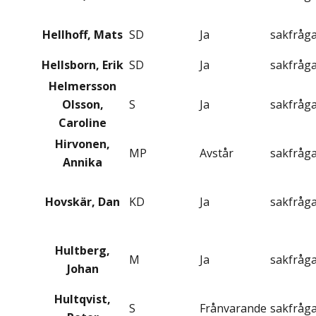
Hellhoff, Mats
SD
Ja
sakfråg
Hellsborn, Erik
SD
Ja
sakfråg
Helmersson
Olsson,
S
Ja
sakfråg
Caroline
Hirvonen,
MP
Avstår
sakfråg
Annika
Hovskär, Dan
KD
Ja
sakfråg
Hultberg,
M
Ja
sakfråg
Johan
Hultqvist,
S
Frånvarande
sakfråg