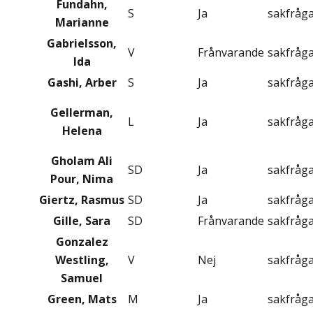
Fundahn,
S
Ja
sakfråg
Marianne
Gabrielsson,
V
Frånvarande
sakfråg
Ida
Gashi, Arber
S
Ja
sakfråg
Gellerman,
L
Ja
sakfråg
Helena
Gholam Ali
SD
Ja
sakfråg
Pour, Nima
Giertz, Rasmus
SD
Ja
sakfråg
Gille, Sara
SD
Frånvarande
sakfråg
Gonzalez
Westling,
V
Nej
sakfråg
Samuel
Green, Mats
M
Ja
sakfråg