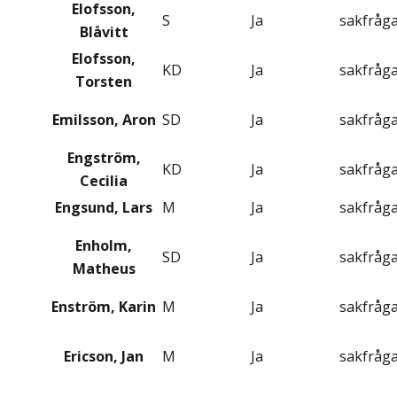
Elofsson,
S
Ja
sakfråg
Blåvitt
Elofsson,
KD
Ja
sakfråg
Torsten
Emilsson, Aron
SD
Ja
sakfråg
Engström,
KD
Ja
sakfråg
Cecilia
Engsund, Lars
M
Ja
sakfråg
Enholm,
SD
Ja
sakfråg
Matheus
Enström, Karin
M
Ja
sakfråg
Ericson, Jan
M
Ja
sakfråg