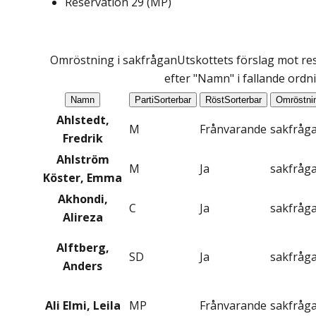
Reservation
29
(
MP
)
Omröstning i sakfrågan
Utskottets förslag mot res
efter "Namn" i fallande ordn
Namn
Parti
Sorterbar
Röst
Sorterbar
Omröstni
Ahlstedt,
M
Frånvarande
sakfråg
Fredrik
Ahlström
M
Ja
sakfråg
Köster, Emma
Akhondi,
C
Ja
sakfråg
Alireza
Alftberg,
SD
Ja
sakfråg
Anders
Ali Elmi, Leila
MP
Frånvarande
sakfråg