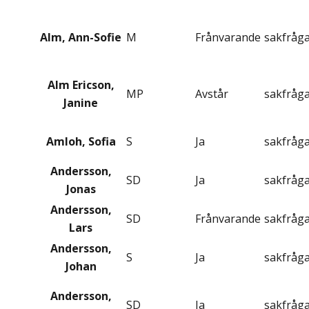
Alm, Ann-Sofie
M
Frånvarande
sakfråg
Alm Ericson,
MP
Avstår
sakfråg
Janine
Amloh, Sofia
S
Ja
sakfråg
Andersson,
SD
Ja
sakfråg
Jonas
Andersson,
SD
Frånvarande
sakfråg
Lars
Andersson,
S
Ja
sakfråg
Johan
Andersson,
SD
Ja
sakfråg