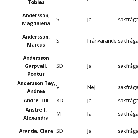
Tobias
Andersson,
S
Ja
sakfråg
Magdalena
Andersson,
S
Frånvarande
sakfråg
Marcus
Andersson
Garpvall,
SD
Ja
sakfråg
Pontus
Andersson Tay,
V
Nej
sakfråg
Andrea
André, Lili
KD
Ja
sakfråg
Anstrell,
M
Ja
sakfråg
Alexandra
Aranda, Clara
SD
Ja
sakfråg