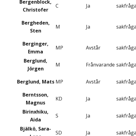
Bergenblock,
C
Ja
sakfråg
Christofer
Bergheden,
M
Ja
sakfråg
Sten
Berginger,
MP
Avstår
sakfråg
Emma
Berglund,
M
Frånvarande
sakfråg
Jörgen
Berglund, Mats
MP
Avstår
sakfråg
Berntsson,
KD
Ja
sakfråg
Magnus
Birinxhiku,
S
Ja
sakfråg
Aida
Bjälkö, Sara-
SD
Ja
sakfråg