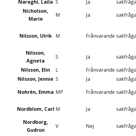
Naraghi, Laila
S
Ja
sakfråg
Nicholson,
M
Ja
sakfråg
Marie
Nilsson, Ulrik
M
Frånvarande
sakfråg
Nilsson,
S
Ja
sakfråg
Agneta
Nilsson, Elin
L
Frånvarande
sakfråg
Nilsson, Jennie
S
Ja
sakfråg
Nohrén, Emma
MP
Frånvarande
sakfråg
Nordblom, Carl
M
Ja
sakfråg
Nordborg,
V
Nej
sakfråg
Gudrun