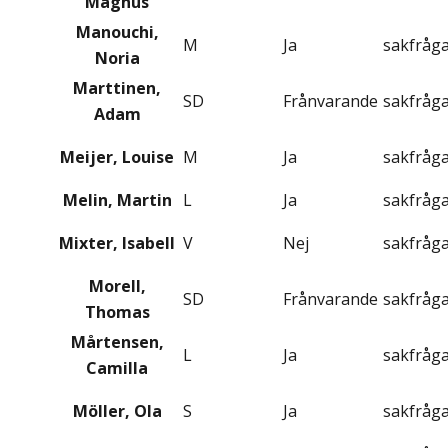
Magnus
Manouchi,
M
Ja
sakfråg
Noria
Marttinen,
SD
Frånvarande
sakfråg
Adam
Meijer, Louise
M
Ja
sakfråg
Melin, Martin
L
Ja
sakfråg
Mixter, Isabell
V
Nej
sakfråg
Morell,
SD
Frånvarande
sakfråg
Thomas
Mårtensen,
L
Ja
sakfråg
Camilla
Möller, Ola
S
Ja
sakfråg