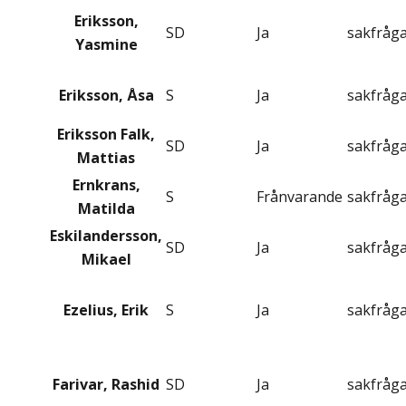
Eriksson,
SD
Ja
sakfråg
Yasmine
Eriksson, Åsa
S
Ja
sakfråg
Eriksson Falk,
SD
Ja
sakfråg
Mattias
Ernkrans,
S
Frånvarande
sakfråg
Matilda
Eskilandersson,
SD
Ja
sakfråg
Mikael
Ezelius, Erik
S
Ja
sakfråg
Farivar, Rashid
SD
Ja
sakfråg