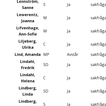
Lennström,
S
Ja
sakfråg
Sanne
Lewerentz,
M
Ja
sakfråg
Joanna
Lifvenhage,
M
Ja
sakfråg
Ann-Sofie
Liljeberg,
C
Ja
sakfråg
Ulrika
Lind, Amanda
MP
Avstår
sakfråg
Lindahl,
SD
Ja
sakfråg
Fredrik
Lindahl,
C
Ja
sakfråg
Helena
Lindberg,
SD
Ja
sakfråg
Linda
Lindberg,
S
Ja
sakfråg