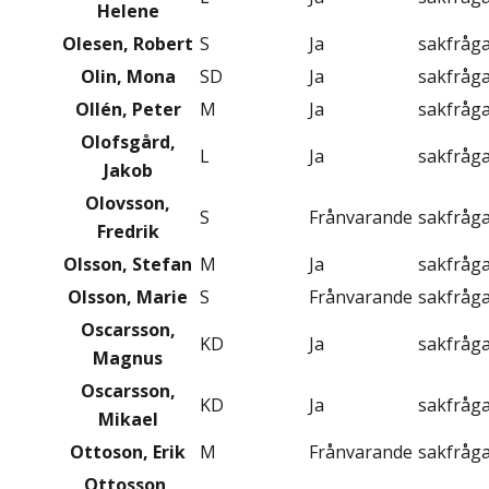
Helene
Olesen, Robert
S
Ja
sakfråg
Olin, Mona
SD
Ja
sakfråg
Ollén, Peter
M
Ja
sakfråg
Olofsgård,
L
Ja
sakfråg
Jakob
Olovsson,
S
Frånvarande
sakfråg
Fredrik
Olsson, Stefan
M
Ja
sakfråg
Olsson, Marie
S
Frånvarande
sakfråg
Oscarsson,
KD
Ja
sakfråg
Magnus
Oscarsson,
KD
Ja
sakfråg
Mikael
Ottoson, Erik
M
Frånvarande
sakfråg
Ottosson,