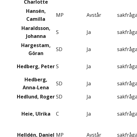
Charlotte
Hansén,
MP
Avstår
sakfråg
Camilla
Haraldsson,
S
Ja
sakfråg
Johanna
Hargestam,
SD
Ja
sakfråg
Göran
Hedberg, Peter
S
Ja
sakfråg
Hedberg,
SD
Ja
sakfråg
Anna-Lena
Hedlund, Roger
SD
Ja
sakfråg
Heie, Ulrika
C
Ja
sakfråg
Helldén, Daniel
MP
Avstår
sakfråg