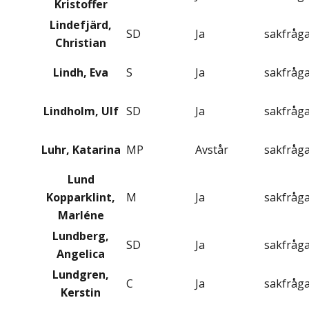
Kristoffer
Lindefjärd,
SD
Ja
sakfråg
Christian
Lindh, Eva
S
Ja
sakfråg
Lindholm, Ulf
SD
Ja
sakfråg
Luhr, Katarina
MP
Avstår
sakfråg
Lund
Kopparklint,
M
Ja
sakfråg
Marléne
Lundberg,
SD
Ja
sakfråg
Angelica
Lundgren,
C
Ja
sakfråg
Kerstin