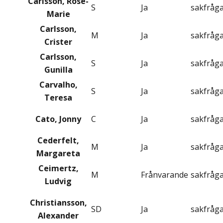
Carlsson, Rose-
S
Ja
sakfråg
Marie
Carlsson,
M
Ja
sakfråg
Crister
Carlsson,
S
Ja
sakfråg
Gunilla
Carvalho,
S
Ja
sakfråg
Teresa
Cato, Jonny
C
Ja
sakfråg
Cederfelt,
M
Ja
sakfråg
Margareta
Ceimertz,
M
Frånvarande
sakfråg
Ludvig
Christiansson,
SD
Ja
sakfråg
Alexander