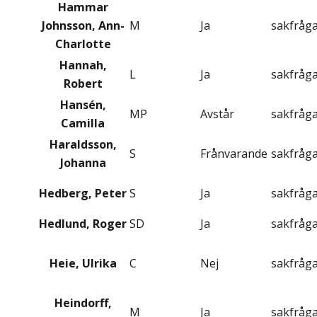
Hammar
Johnsson, Ann-
M
Ja
sakfråg
Charlotte
Hannah,
L
Ja
sakfråg
Robert
Hansén,
MP
Avstår
sakfråg
Camilla
Haraldsson,
S
Frånvarande
sakfråg
Johanna
Hedberg, Peter
S
Ja
sakfråg
Hedlund, Roger
SD
Ja
sakfråg
Heie, Ulrika
C
Nej
sakfråg
Heindorff,
M
Ja
sakfråg