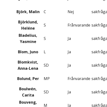
Björk, Malin
C
Nej
sakfråg
Björklund,
S
Frånvarande
sakfråg
Heléne
Bladelius,
S
Ja
sakfråg
Yasmine
Blom, Juno
L
Ja
sakfråg
Blomkvist,
SD
Ja
sakfråg
Anna-Lena
Bolund, Per
MP
Frånvarande
sakfråg
Boulwén,
SD
Ja
sakfråg
Carita
Bouveng,
M
Ja
sakfråg