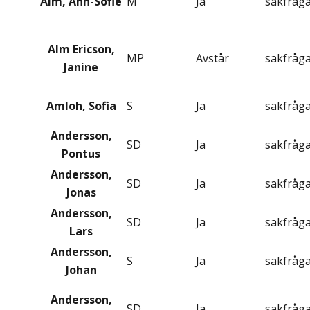
Alm, Ann-Sofie
M
Ja
sakfråg
Alm Ericson,
MP
Avstår
sakfråg
Janine
Amloh, Sofia
S
Ja
sakfråg
Andersson,
SD
Ja
sakfråg
Pontus
Andersson,
SD
Ja
sakfråg
Jonas
Andersson,
SD
Ja
sakfråg
Lars
Andersson,
S
Ja
sakfråg
Johan
Andersson,
SD
Ja
sakfråg