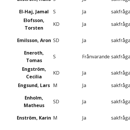
El-Haj, Jamal
S
Ja
sakfråg
Elofsson,
KD
Ja
sakfråg
Torsten
Emilsson, Aron
SD
Ja
sakfråg
Eneroth,
S
Frånvarande
sakfråg
Tomas
Engström,
KD
Ja
sakfråg
Cecilia
Engsund, Lars
M
Ja
sakfråg
Enholm,
SD
Ja
sakfråg
Matheus
Enström, Karin
M
Ja
sakfråg