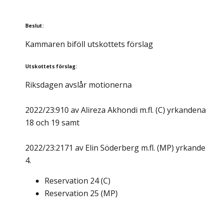
Beslut
:
Kammaren biföll utskottets förslag
Utskottets förslag
:
Riksdagen avslår motionerna
2022/23:910 av Alireza Akhondi m.fl. (C) yrkandena
18 och 19 samt
2022/23:2171 av Elin Söderberg m.fl. (MP) yrkande
4.
Reservation
24
(
C
)
Reservation
25
(
MP
)