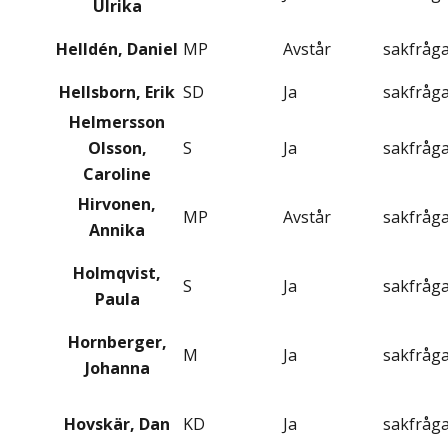
Ulrika
Helldén, Daniel
MP
Avstår
sakfråg
Hellsborn, Erik
SD
Ja
sakfråg
Helmersson
Olsson,
S
Ja
sakfråg
Caroline
Hirvonen,
MP
Avstår
sakfråg
Annika
Holmqvist,
S
Ja
sakfråg
Paula
Hornberger,
M
Ja
sakfråg
Johanna
Hovskär, Dan
KD
Ja
sakfråg