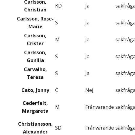
Carlsson,
KD
Ja
sakfråg
Christian
Carlsson, Rose-
S
Ja
sakfråg
Marie
Carlsson,
M
Ja
sakfråg
Crister
Carlsson,
S
Ja
sakfråg
Gunilla
Carvalho,
S
Ja
sakfråg
Teresa
Cato, Jonny
C
Nej
sakfråg
Cederfelt,
M
Frånvarande
sakfråg
Margareta
Christiansson,
SD
Frånvarande
sakfråg
Alexander