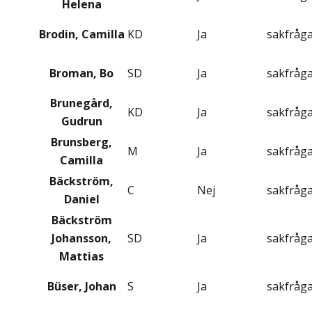
Helena
Brodin, Camilla
KD
Ja
sakfråg
Broman, Bo
SD
Ja
sakfråg
Brunegård,
KD
Ja
sakfråg
Gudrun
Brunsberg,
M
Ja
sakfråg
Camilla
Bäckström,
C
Nej
sakfråg
Daniel
Bäckström
Johansson,
SD
Ja
sakfråg
Mattias
Büser, Johan
S
Ja
sakfråg