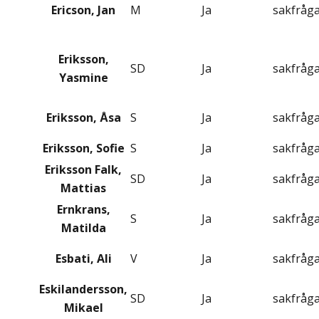
Ericson, Jan
M
Ja
sakfråg
Eriksson,
SD
Ja
sakfråg
Yasmine
Eriksson, Åsa
S
Ja
sakfråg
Eriksson, Sofie
S
Ja
sakfråg
Eriksson Falk,
SD
Ja
sakfråg
Mattias
Ernkrans,
S
Ja
sakfråg
Matilda
Esbati, Ali
V
Ja
sakfråg
Eskilandersson,
SD
Ja
sakfråg
Mikael