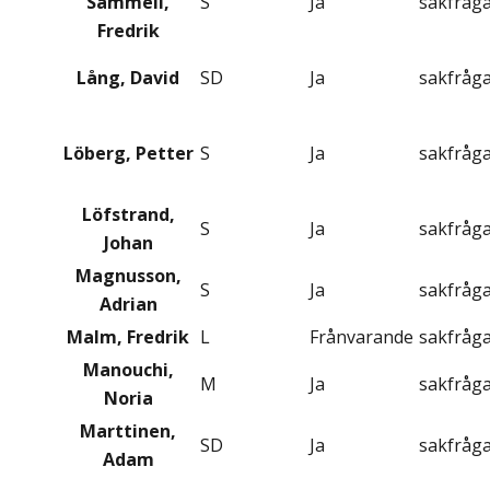
Sammeli,
S
Ja
sakfråg
Fredrik
Lång, David
SD
Ja
sakfråg
Löberg, Petter
S
Ja
sakfråg
Löfstrand,
S
Ja
sakfråg
Johan
Magnusson,
S
Ja
sakfråg
Adrian
Malm, Fredrik
L
Frånvarande
sakfråg
Manouchi,
M
Ja
sakfråg
Noria
Marttinen,
SD
Ja
sakfråg
Adam