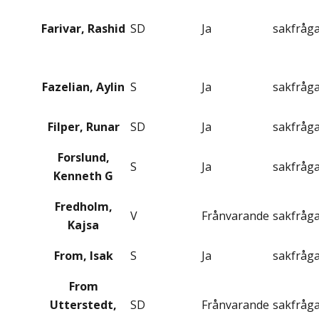
Farivar, Rashid
SD
Ja
sakfråg
Fazelian, Aylin
S
Ja
sakfråg
Filper, Runar
SD
Ja
sakfråg
Forslund,
S
Ja
sakfråg
Kenneth G
Fredholm,
V
Frånvarande
sakfråg
Kajsa
From, Isak
S
Ja
sakfråg
From
Utterstedt,
SD
Frånvarande
sakfråg