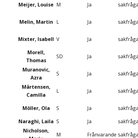
Meijer, Louise
M
Ja
sakfråg
Melin, Martin
L
Ja
sakfråg
Mixter, Isabell
V
Ja
sakfråg
Morell,
SD
Ja
sakfråg
Thomas
Muranovic,
S
Ja
sakfråg
Azra
Mårtensen,
L
Ja
sakfråg
Camilla
Möller, Ola
S
Ja
sakfråg
Naraghi, Laila
S
Ja
sakfråg
Nicholson,
M
Frånvarande
sakfråg