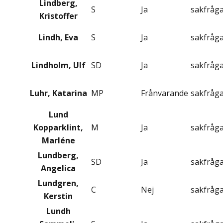
Lindberg,
S
Ja
sakfråg
Kristoffer
Lindh, Eva
S
Ja
sakfråg
Lindholm, Ulf
SD
Ja
sakfråg
Luhr, Katarina
MP
Frånvarande
sakfråg
Lund
Kopparklint,
M
Ja
sakfråg
Marléne
Lundberg,
SD
Ja
sakfråg
Angelica
Lundgren,
C
Nej
sakfråg
Kerstin
Lundh