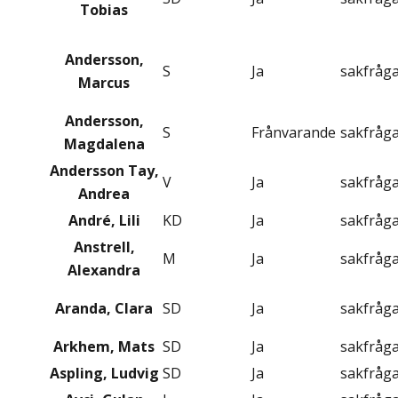
Tobias
Andersson,
S
Ja
sakfråg
Marcus
Andersson,
S
Frånvarande
sakfråg
Magdalena
Andersson Tay,
V
Ja
sakfråg
Andrea
André, Lili
KD
Ja
sakfråg
Anstrell,
M
Ja
sakfråg
Alexandra
Aranda, Clara
SD
Ja
sakfråg
Arkhem, Mats
SD
Ja
sakfråg
Aspling, Ludvig
SD
Ja
sakfråg