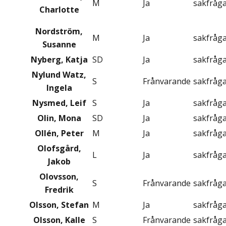
M
Ja
sakfråg
Charlotte
Nordström,
M
Ja
sakfråg
Susanne
Nyberg, Katja
SD
Ja
sakfråg
Nylund Watz,
S
Frånvarande
sakfråg
Ingela
Nysmed, Leif
S
Ja
sakfråg
Olin, Mona
SD
Ja
sakfråg
Ollén, Peter
M
Ja
sakfråg
Olofsgård,
L
Ja
sakfråg
Jakob
Olovsson,
S
Frånvarande
sakfråg
Fredrik
Olsson, Stefan
M
Ja
sakfråg
Olsson, Kalle
S
Frånvarande
sakfråg