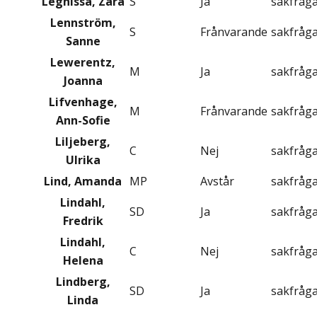
Leghissa, Zara
S
Ja
sakfråg
Lennström,
S
Frånvarande
sakfråg
Sanne
Lewerentz,
M
Ja
sakfråg
Joanna
Lifvenhage,
M
Frånvarande
sakfråg
Ann-Sofie
Liljeberg,
C
Nej
sakfråg
Ulrika
Lind, Amanda
MP
Avstår
sakfråg
Lindahl,
SD
Ja
sakfråg
Fredrik
Lindahl,
C
Nej
sakfråg
Helena
Lindberg,
SD
Ja
sakfråg
Linda