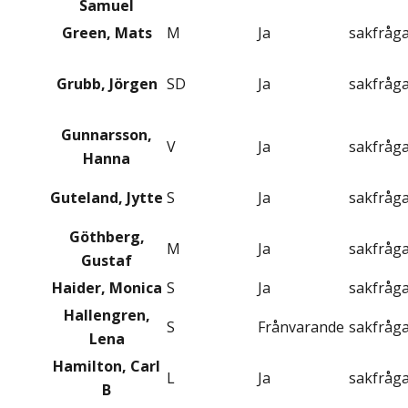
Samuel
Green, Mats
M
Ja
sakfråg
Grubb, Jörgen
SD
Ja
sakfråg
Gunnarsson,
V
Ja
sakfråg
Hanna
Guteland, Jytte
S
Ja
sakfråg
Göthberg,
M
Ja
sakfråg
Gustaf
Haider, Monica
S
Ja
sakfråg
Hallengren,
S
Frånvarande
sakfråg
Lena
Hamilton, Carl
L
Ja
sakfråg
B