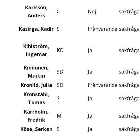
Karlsson,
C
Nej
sakfråg
Anders
Kasirga, Kadir
S
Frånvarande
sakfråg
Kihlström,
KD
Ja
sakfråg
Ingemar
Kinnunen,
SD
Ja
sakfråg
Martin
Kronlid, Julia
SD
Frånvarande
sakfråg
Kronståhl,
S
Ja
sakfråg
Tomas
Kärrholm,
M
Ja
sakfråg
Fredrik
Köse, Serkan
S
Ja
sakfråg