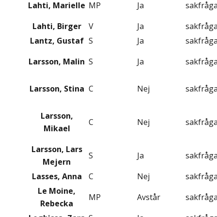
Lahti, Marielle
MP
Ja
sakfråg
Lahti, Birger
V
Ja
sakfråg
Lantz, Gustaf
S
Ja
sakfråg
Larsson, Malin
S
Ja
sakfråg
Larsson, Stina
C
Nej
sakfråg
Larsson,
C
Nej
sakfråg
Mikael
Larsson, Lars
S
Ja
sakfråg
Mejern
Lasses, Anna
C
Nej
sakfråg
Le Moine,
MP
Avstår
sakfråg
Rebecka