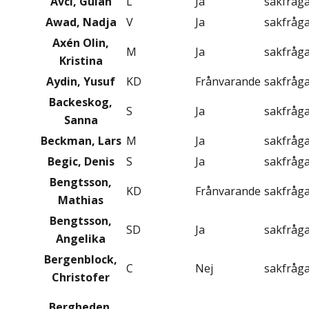
Avci, Gulan
L
Ja
sakfråg
Awad, Nadja
V
Ja
sakfråg
Axén Olin,
M
Ja
sakfråg
Kristina
Aydin, Yusuf
KD
Frånvarande
sakfråg
Backeskog,
S
Ja
sakfråg
Sanna
Beckman, Lars
M
Ja
sakfråg
Begic, Denis
S
Ja
sakfråg
Bengtsson,
KD
Frånvarande
sakfråg
Mathias
Bengtsson,
SD
Ja
sakfråg
Angelika
Bergenblock,
C
Nej
sakfråg
Christofer
Bergheden,