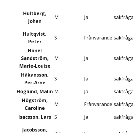
Hultberg,
M
Ja
sakfråg
Johan
Hultqvist,
S
Frånvarande
sakfråg
Peter
Hänel
Sandström,
M
Ja
sakfråg
Marie-Louise
Håkansson,
S
Ja
sakfråg
Per-Arne
Höglund, Malin
M
Ja
sakfråg
Högström,
M
Frånvarande
sakfråg
Caroline
Isacsson, Lars
S
Ja
sakfråg
Jacobsson,