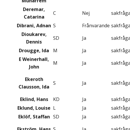
Muharrem
Deremar,
C
Nej
sakfråg
Catarina
Dibrani, Adnan
S
Frånvarande
sakfråg
Dioukarev,
SD
Ja
sakfråg
Dennis
Drougge, Ida
M
Ja
sakfråg
E Weinerhall,
M
Ja
sakfråg
John
Ekeroth
S
Ja
sakfråg
Clausson, Ida
Eklind, Hans
KD
Ja
sakfråg
Eklund, Louise
L
Ja
sakfråg
Eklöf, Staffan
SD
Ja
sakfråg
Ekström, Hans
S
Ja
sakfråg