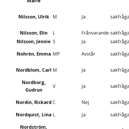
Marie
Nilsson, Ulrik
M
Ja
sakfråg
Nilsson, Elin
L
Frånvarande
sakfråg
Nilsson, Jennie
S
Ja
sakfråg
Nohrén, Emma
MP
Avstår
sakfråg
Nordblom, Carl
M
Ja
sakfråg
Nordborg,
V
Ja
sakfråg
Gudrun
Nordin, Rickard
C
Nej
sakfråg
Nordquist, Lina
L
Ja
sakfråg
Nordström,