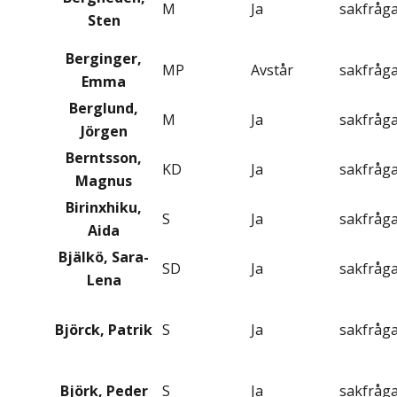
M
Ja
sakfråg
Sten
Berginger,
MP
Avstår
sakfråg
Emma
Berglund,
M
Ja
sakfråg
Jörgen
Berntsson,
KD
Ja
sakfråg
Magnus
Birinxhiku,
S
Ja
sakfråg
Aida
Bjälkö, Sara-
SD
Ja
sakfråg
Lena
Björck, Patrik
S
Ja
sakfråg
Björk, Peder
S
Ja
sakfråg