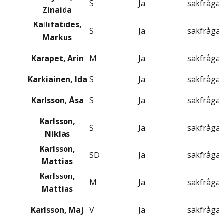
S
Ja
sakfråg
Zinaida
Kallifatides,
S
Ja
sakfråg
Markus
Karapet, Arin
M
Ja
sakfråg
Karkiainen, Ida
S
Ja
sakfråg
Karlsson, Åsa
S
Ja
sakfråg
Karlsson,
S
Ja
sakfråg
Niklas
Karlsson,
SD
Ja
sakfråg
Mattias
Karlsson,
M
Ja
sakfråg
Mattias
Karlsson, Maj
V
Ja
sakfråg