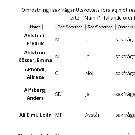
Omröstning i sakfrågan
Utskottets förslag mot res
efter "Namn" i fallande ordn
Namn
Parti
Sorterbar
Röst
Sorterbar
Omröstni
Ahlstedt,
M
Ja
sakfråg
Fredrik
Ahlström
M
Ja
sakfråg
Köster, Emma
Akhondi,
C
Nej
sakfråg
Alireza
Alftberg,
SD
Ja
sakfråg
Anders
Ali Elmi, Leila
MP
Avstår
sakfråg