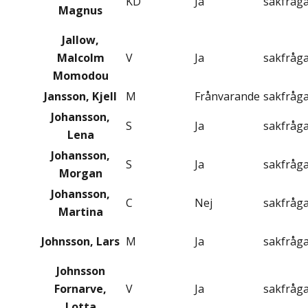
KD
Ja
sakfråg
Magnus
Jallow,
Malcolm
V
Ja
sakfråg
Momodou
Jansson, Kjell
M
Frånvarande
sakfråg
Johansson,
S
Ja
sakfråg
Lena
Johansson,
S
Ja
sakfråg
Morgan
Johansson,
C
Nej
sakfråg
Martina
Johnsson, Lars
M
Ja
sakfråg
Johnsson
Fornarve,
V
Ja
sakfråg
Lotta