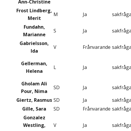
Ann-Christine
Frost Lindberg,
M
Ja
sakfråg
Merit
Fundahn,
S
Ja
sakfråg
Marianne
Gabrielsson,
V
Frånvarande
sakfråg
Ida
Gellerman,
L
Ja
sakfråg
Helena
Gholam Ali
SD
Ja
sakfråg
Pour, Nima
Giertz, Rasmus
SD
Ja
sakfråg
Gille, Sara
SD
Frånvarande
sakfråg
Gonzalez
Westling,
V
Ja
sakfråg