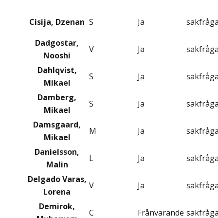
Cisija, Dzenan
S
Ja
sakfråg
Dadgostar,
V
Ja
sakfråg
Nooshi
Dahlqvist,
S
Ja
sakfråg
Mikael
Damberg,
S
Ja
sakfråg
Mikael
Damsgaard,
M
Ja
sakfråg
Mikael
Danielsson,
L
Ja
sakfråg
Malin
Delgado Varas,
V
Ja
sakfråg
Lorena
Demirok,
C
Frånvarande
sakfråg