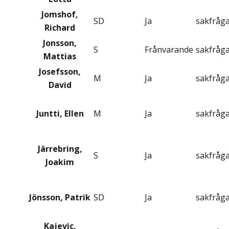
Jomshof,
SD
Ja
sakfråg
Richard
Jonsson,
S
Frånvarande
sakfråg
Mattias
Josefsson,
M
Ja
sakfråg
David
Juntti, Ellen
M
Ja
sakfråg
Järrebring,
S
Ja
sakfråg
Joakim
Jönsson, Patrik
SD
Ja
sakfråg
Kajevic,