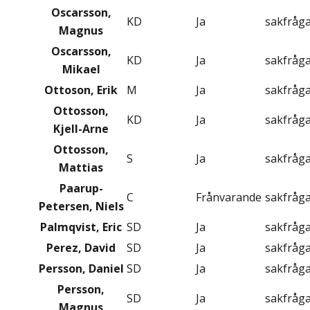
Oscarsson,
KD
Ja
sakfråg
Magnus
Oscarsson,
KD
Ja
sakfråg
Mikael
Ottoson, Erik
M
Ja
sakfråg
Ottosson,
KD
Ja
sakfråg
Kjell-Arne
Ottosson,
S
Ja
sakfråg
Mattias
Paarup-
C
Frånvarande
sakfråg
Petersen, Niels
Palmqvist, Eric
SD
Ja
sakfråg
Perez, David
SD
Ja
sakfråg
Persson, Daniel
SD
Ja
sakfråg
Persson,
SD
Ja
sakfråg
Magnus