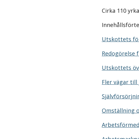
Cirka 110 yrk
Innehållsfört
Utskottets för
Redogörelse f
Utskottets ö
Fler vägar till
Självförsörjn
Omställning 
Arbetsförmed