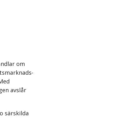
andlar om
etsmarknads­
 Med
gen avslår
io särskilda