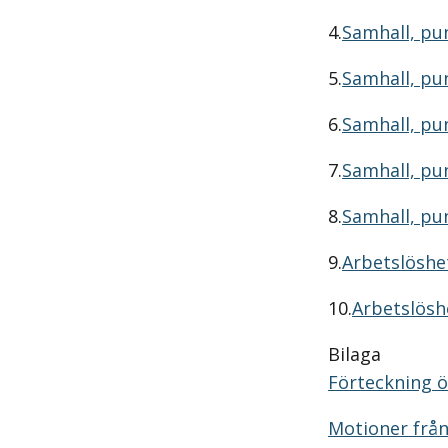
4.
Samhall, pu
5.
Samhall, pun
6.
Samhall, pun
7.
Samhall, pun
8.
Samhall, pun
9.
Arbetslöshet
10.
Arbetslösh
Bilaga
Förteckning ö
Motioner frå