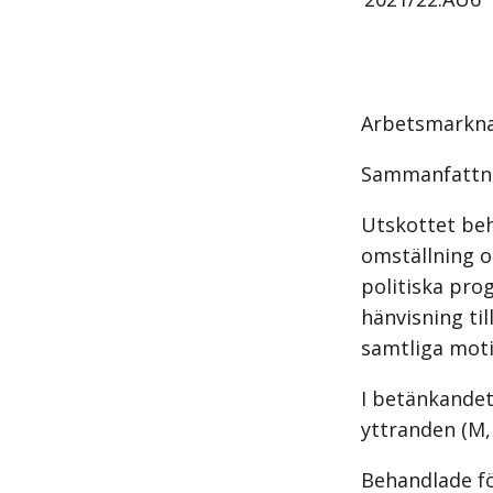
Arbetsmarkna
Sammanfattn
Utskottet be
omställning 
politiska pro
hänvisning til
samtliga mot
I betänkandet 
yttranden (M, 
Behandlade f