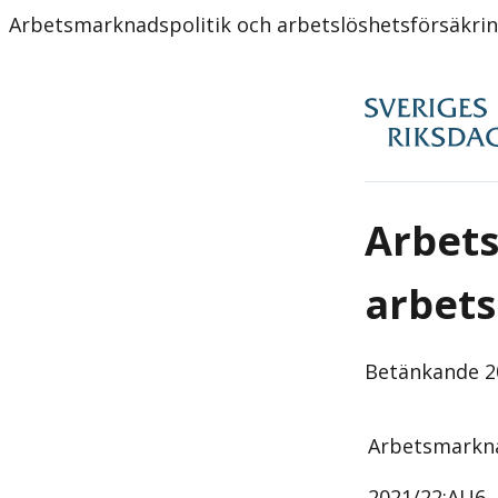
Arbetsmarknadspolitik och arbetslöshetsförsäkri
Arbets
arbets
Betänkande
2
Arbetsmarkn
2021/22:
AU6