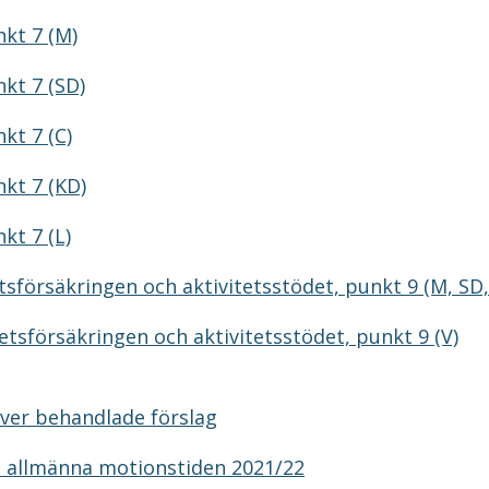
nkt 7 (M)
kt 7 (SD)
kt 7 (C)
kt 7 (KD)
kt 7 (L)
sförsäkringen och aktivitetsstödet, punkt 9 (M, SD,
etsförsäkringen och aktivitetsstödet, punkt 9 (V)
ver behandlade förslag
n allmänna motionstiden 2021/22