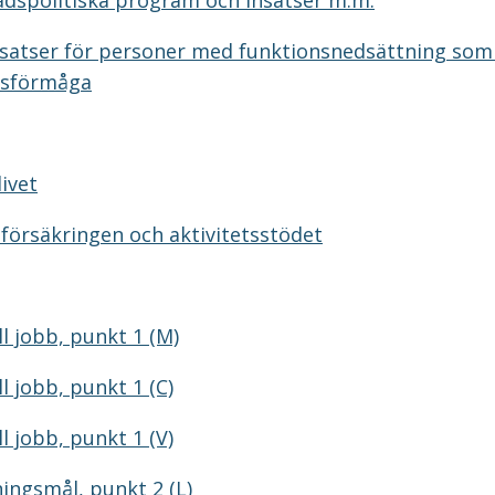
dspolitiska program och insatser m.m.
nsatser för personer med funktionsnedsättning so
tsförmåga
livet
försäkringen och aktivitetsstödet
ll jobb, punkt 1 (M)
ll jobb, punkt 1 (C)
ll jobb, punkt 1 (V)
ningsmål, punkt 2 (L)