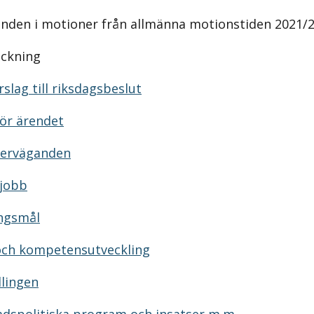
anden i motioner från allmänna motionstiden 2021/2
eckning
slag till riksdagsbeslut
ör ärendet
verväganden
 jobb
ingsmål
och kompetensutveckling
lingen