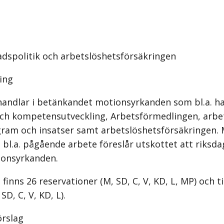
dspolitik och arbetslöshetsförsäkringen
ing
handlar i betänkandet motionsyrkanden som bl.a. h
och kompetensutveckling, Arbetsförmedlingen, arb
gram och insatser samt arbetslöshetsförsäkringen.
l bl.a. pågående arbete föreslår utskottet att riksda
ionsyrkanden.
finns 26 reservationer (M, SD, C, V, KD, L, MP) och t
SD, C, V, KD, L).
örslag