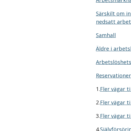
Arbetsmarkna
Särskilt om i
nedsatt arbe
Samhall
Äldre i arbets
Arbetslöshets
Reservationer
1.
Fler vägar ti
2.
Fler vägar ti
3.
Fler vägar ti
4.
Självförsörj