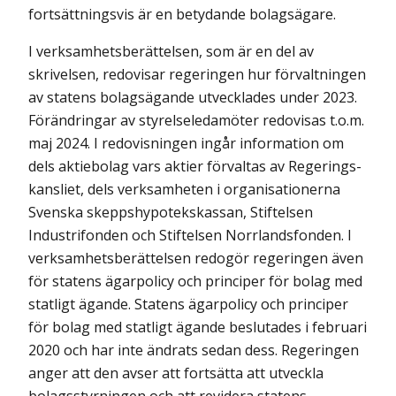
fortsätt­ningsvis är en betydande bolagsägare.
I verksamhetsberättelsen, som är en del av
skrivelsen, redovisar regeringen hur förvaltningen
av statens bolagsägande utvecklades under 2023.
För­änd­ringar av styrelseledamöter redovisas t.o.m.
maj 2024. I redovisningen ingår information om
dels aktiebolag vars aktier förvaltas av Regerings­
kans­liet, dels verksamheten i organisationerna
Svenska skeppshypoteks­kassan, Stift­elsen
Industrifonden och Stiftelsen Norrlandsfonden. I
verksamhetsberättelsen redogör regeringen även
för statens ägarpolicy och principer för bolag med
statligt ägande. Statens ägarpolicy och principer
för bolag med statligt ägande beslutades i februari
2020 och har inte ändrats sedan dess. Regeringen
anger att den avser att fortsätta att utveckla