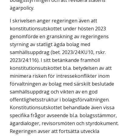
bolagsstyrningen och att revidera statens
ägarpolicy.
I skrivelsen anger regeringen även att
konstitutionsutskottet under hösten 2023
genomförde en granskning av regeringens
styrning av statligt ägda bolag med
samhällsuppdrag (bet. 2023/24:KU10, rskr.
2023/24:116). I sitt betänk­ande framhöll
konstitutionsutskottet bl.a. betydelsen av att
minimera risken för intressekonflikter inom
förvaltningen av bolag med särskilt beslutade
sam­hälls­uppdrag och vikten av en god
offentlighetsstruktur i bolags­för­valtningen.
Konstitutionsutskottet behandlade även vissa
specifika frågor avseende bl.a. bolagsstämmor,
ägardialoger, revisorsmöten och styrdokument.
Regeringen avser att fortsätta utveckla