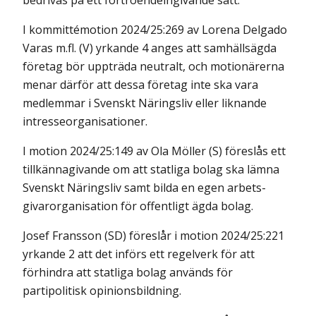
bedrivas på ett förtroendeingivande sätt.
I kommittémotion 2024/25:269 av Lorena Delgado
Varas m.fl. (V) yrkande 4 anges att samhällsägda
företag bör uppträda neutralt, och motionärerna
menar därför att dessa företag inte ska vara
medlemmar i Svenskt Näringsliv eller liknande
intresseorganisationer.
I motion 2024/25:149 av Ola Möller (S) föreslås ett
tillkännagivande om att statliga bolag ska lämna
Svenskt Näringsliv samt bilda en egen arbets­
givarorganisation för offentligt ägda bolag.
Josef Fransson (SD) föreslår i motion 2024/25:221
yrkande 2 att det införs ett regelverk för att
förhindra att statliga bolag används för
partipolitisk opinions­bildning.