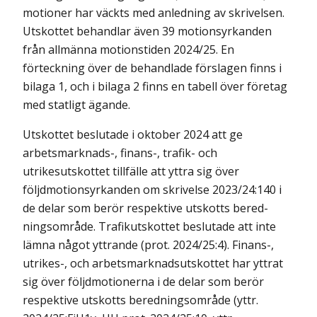
motioner har väckts med anledning av skrivelsen.
Utskottet behandlar även 39 motions­yrkanden
från allmänna motionstiden 2024/25. En
förteckning över de behandlade förslagen finns i
bilaga 1, och i bilaga 2 finns en tabell över företag
med statligt ägande.
Utskottet beslutade i oktober 2024 att ge
arbetsmarknads-, finans-, trafik­­- och
utrikesutskottet tillfälle att yttra sig över
följdmotionsyrkanden om skrivelse 2023/24:140 i
de delar som berör respektive utskotts bered­
nings­område. Trafikutskottet beslutade att inte
lämna något yttrande (prot. 2024/25:4). Finans-,
utrikes-, och arbetsmarknadsutskottet har yttrat
sig över följd­­motionerna i de delar som berör
respektive utskotts beredningsområde (yttr.