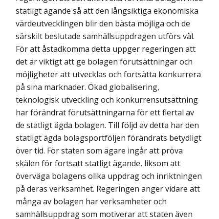
statligt ägande så att den långsiktiga ekonomiska
värde­utvecklingen blir den bästa möjliga och de
särskilt beslutade samhällsupp­dragen utförs väl.
För att åstadkomma detta uppger regeringen att
det är viktigt att ge bolagen förutsättningar och
möjligheter att utvecklas och fortsätta kon­kurrera
på sina marknader. Ökad globalisering,
teknologisk utveckling och konkurrens­utsättning
har förändrat förutsättningarna för ett flertal av
de statligt ägda bolagen. Till följd av detta har den
statligt ägda bolagsportföljen för­ändrats betydligt
över tid. För staten som ägare ingår att pröva
skälen för fort­satt statligt ägande, liksom att
överväga bolagens olika uppdrag och inrikt­ningen
på deras verksamhet. Regeringen anger vidare att
många av bolagen har verksamheter och
samhällsuppdrag som motiverar att staten även