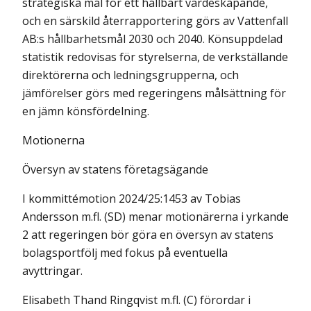
strategiska mål för ett hållbart värdeskapande,
och en sär­skild återrapportering görs av Vattenfall
AB:s hållbarhetsmål 2030 och 2040. Könsuppdelad
statistik redovisas för styrelserna, de verkställande
direktör­erna och ledningsgrupperna, och
jämförelser görs med regeringens mål­sättning för
en jämn könsfördelning.
Motionerna
Översyn av statens företagsägande
I kommittémotion 2024/25:1453 av Tobias
Andersson m.fl. (SD) menar motionärerna i yrkande
2 att regeringen bör göra en översyn av statens
bolags­portfölj med fokus på eventuella
avyttringar.
Elisabeth Thand Ringqvist m.fl. (C) förordar i