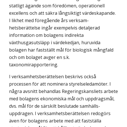
statligt ägande som föredömen, operationell
excellens och att säkra långsiktigt värdeskapande.
I likhet med föregående års verksam­
hetsberättelse ingår exempelvis detaljerad
information om bolagens indirekta
växthusgasutsläpp i värdekedjan, huruvida
bolagen har fastställt mål för bio­logisk mångfald
och om bolaget avger en s.k.
taxonomirapportering.
I verksamhetsberättelsen beskrivs också
processen för att nominera styrel­seledamöter. I
några avsnitt behandlas Regeringskansliets arbete
med bolag­ens ekonomiska mål och uppdragsmål,
dvs. mål för de särskilt beslutade sam­hälls­
uppdragen. I verksamhetsberättelsen redogörs
även för bolagens arbete med att fastställa