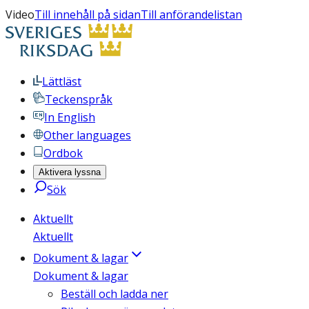
Video
Till innehåll på sidan
Till anförandelistan
Lättläst
Teckenspråk
In English
Other languages
Ordbok
Aktivera lyssna
Sök
Aktuellt
Aktuellt
Dokument & lagar
Dokument & lagar
Beställ och ladda ner