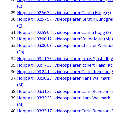
(C)
Hoppa till
02:56:32
i videospelaren
Carina Hägg (S)
Hoppa till
02:57:57
i videospelaren
Kerstin Lundgre
(C)
Hoppa till
02:59:04
i videospelaren
Carina Hägg (S)
Hoppa till
03:00:12
i videospelaren
Valter Mutt (Mp)
Hoppa till
03:06:09
i videospelaren
Christer Winbäc
(Fp)
Hoppa till
03:11:35
i videospelaren
Jonas Sjöstedt (V
Hoppa till
03:17:35
i videospelaren
Robert Halef (Kd
Hoppa till
03:24:19
i videospelaren
Carin Runeson (
Hoppa till
03:30:25
i videospelaren
Hans Wallmark
(M)
Hoppa till
03:31:25
i videospelaren
Carin Runeson (
Hoppa till
03:32:25
i videospelaren
Hans Wallmark
(M)
Hoppa till
03:33:17
i videospelaren
Carin Runeson (