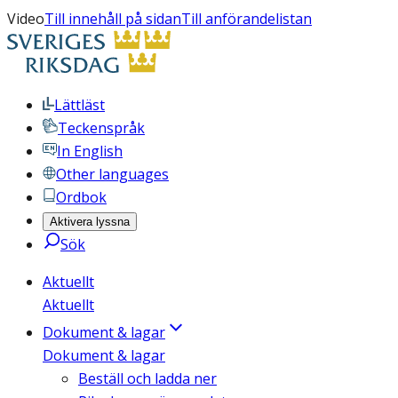
Video
Till innehåll på sidan
Till anförandelistan
Lättläst
Teckenspråk
In English
Other languages
Ordbok
Aktivera lyssna
Sök
Aktuellt
Aktuellt
Dokument & lagar
Dokument & lagar
Beställ och ladda ner