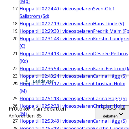
(Mp)
Hoppa till
02:24:40
i videospelaren
Sven-Olof
Sällström (Sd)
Hoppa till
02:27:19
i videospelaren
Hans Linde (V)
Hoppa till
02:29:30
i videospelaren
Fredrik Malm (Fp
Hoppa till
02:31:43
i videospelaren
Kerstin Lundgre
(C)
Hoppa till
02:34:13
i videospelaren
Désirée Pethrus
(Kd)
Hoppa till
02:36:54
i videospelaren
Karin Enström (
Hoppa till
02:43:24
i videospelaren
Carina Hägg (S)
Ladda ner
Hoppa till
02:50:12
i videospelaren
Christian Holm
(M)
Hoppa till
02:51:18
i videospelaren
Carina Hägg (S)
Hoppa till
02:52:38
i videospelaren
Christian Holm
Protokoll från debatten
Protokoll från
(M)
Anföranden: 85
debatten
Hoppa till
02:53:48
i videospelaren
Carina Hägg (S)
Hoppa till
02:55:18
i videospelaren
Kerstin Lundgre