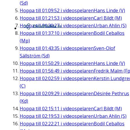
(Sd)
Hoppa till
01:09:52
i videospelaren
Hans Linde (V)
Hoppa till
01:21:53
i videospelaren
Carl Bildt (M)
Hoppa till
01:30:27
i videospelaren
Urban Ahlin (S)
Dela/Bädda in
Hoppa till
01:37:10
i videospelaren
Bodil Ceballos
(Mp)
Hoppa till
01:43:35
i videospelaren
Sven-Olof
Sällström (Sd)
Hoppa till
01:50:29
i videospelaren
Hans Linde (V)
Hoppa till
01:56:49
i videospelaren
Fredrik Malm (Fp
Hoppa till
02:02:59
i videospelaren
Kerstin Lundgre
(C)
Hoppa till
02:09:29
i videospelaren
Désirée Pethrus
(Kd)
Hoppa till
02:15:11
i videospelaren
Carl Bildt (M)
Hoppa till
02:19:53
i videospelaren
Urban Ahlin (S)
Hoppa till
02:22:21
i videospelaren
Bodil Ceballos