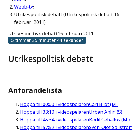
Webb-tv
Utrikespolitisk debatt (Utrikespolitisk debatt 16
februari 2011)
Utrikespolitisk debatt
16 februari 2011
5 timmar 25 minuter 44 sekunder
Utrikespolitisk debatt
Anförandelista
Hoppa till
00:00
i videospelaren
Carl Bildt (M)
Hoppa till
33:10
i videospelaren
Urban Ahlin (S)
Hoppa till
45:34
i videospelaren
Bodil Ceballos (Mp)
Hoppa till
57:52
i videospelaren
Sven-Olof Sällströ