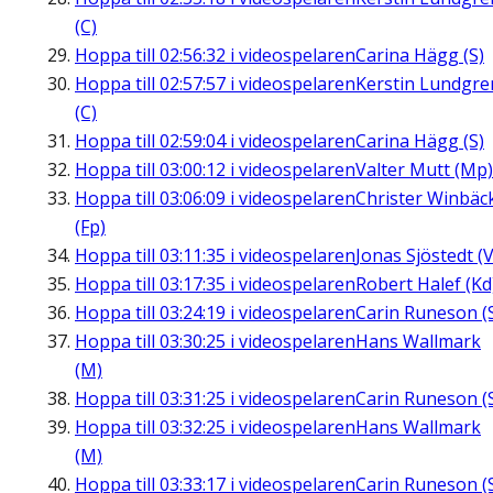
(C)
Hoppa till
02:56:32
i videospelaren
Carina Hägg (S)
Hoppa till
02:57:57
i videospelaren
Kerstin Lundgre
(C)
Hoppa till
02:59:04
i videospelaren
Carina Hägg (S)
Hoppa till
03:00:12
i videospelaren
Valter Mutt (Mp)
Hoppa till
03:06:09
i videospelaren
Christer Winbäc
(Fp)
Hoppa till
03:11:35
i videospelaren
Jonas Sjöstedt (V
Hoppa till
03:17:35
i videospelaren
Robert Halef (Kd
Hoppa till
03:24:19
i videospelaren
Carin Runeson (
Hoppa till
03:30:25
i videospelaren
Hans Wallmark
(M)
Hoppa till
03:31:25
i videospelaren
Carin Runeson (
Hoppa till
03:32:25
i videospelaren
Hans Wallmark
(M)
Hoppa till
03:33:17
i videospelaren
Carin Runeson (