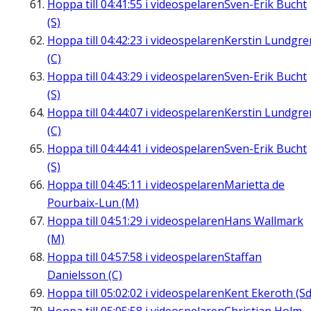
Hoppa till
04:41:55
i videospelaren
Sven-Erik Bucht
(S)
Hoppa till
04:42:23
i videospelaren
Kerstin Lundgre
(C)
Hoppa till
04:43:29
i videospelaren
Sven-Erik Bucht
(S)
Hoppa till
04:44:07
i videospelaren
Kerstin Lundgre
(C)
Hoppa till
04:44:41
i videospelaren
Sven-Erik Bucht
(S)
Hoppa till
04:45:11
i videospelaren
Marietta de
Pourbaix-Lun (M)
Hoppa till
04:51:29
i videospelaren
Hans Wallmark
(M)
Hoppa till
04:57:58
i videospelaren
Staffan
Danielsson (C)
Hoppa till
05:02:02
i videospelaren
Kent Ekeroth (Sd