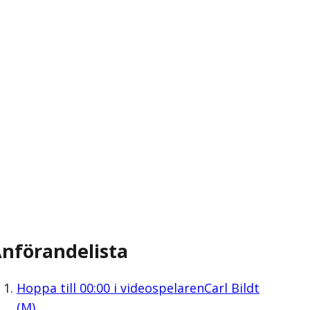
nförandelista
Hoppa till
00:00
i videospelaren
Carl Bildt
(M)