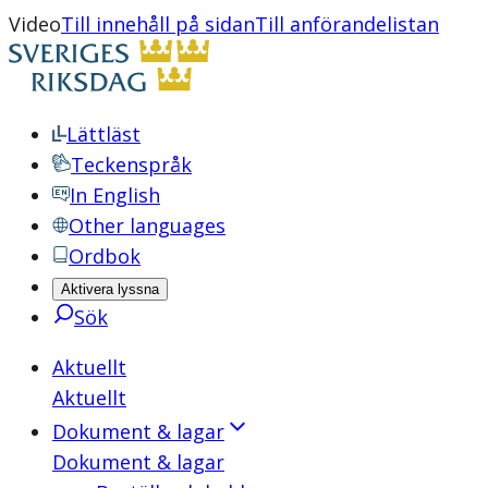
Video
Till innehåll på sidan
Till anförandelistan
Lättläst
Teckenspråk
In English
Other languages
Ordbok
Aktivera lyssna
Sök
Aktuellt
Aktuellt
Dokument & lagar
Dokument & lagar