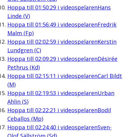
Hoppa till
01:50:29
i videospelaren
Hans
Linde (V)
Hoppa till
01:56:49
i videospelaren
Fredrik
Malm (Fp)
Hoppa till
02:02:59
i videospelaren
Kerstin
Lundgren (C)
Hoppa till
02:09:29
i videospelaren
Désirée
Pethrus (Kd)
Hoppa till
02:15:11
i videospelaren
Carl Bildt
(M)
Hoppa till
02:19:53
i videospelaren
Urban
Ahlin (S)
Hoppa till
02:22:21
i videospelaren
Bodil
Ceballos (Mp)
Hoppa till
02:24:40
i videospelaren
Sven-
Olof Sällström (Sd)