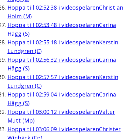
Hoppa till
02:52:38
i videospelaren
Christian
Holm (M)
Hoppa till
02:53:48
i videospelaren
Carina
Hägg (S)
Hoppa till
02:55:18
i videospelaren
Kerstin
Lundgren (C)
Hoppa till
02:56:32
i videospelaren
Carina
Hägg (S)
Hoppa till
02:57:57
i videospelaren
Kerstin
Lundgren (C)
Hoppa till
02:59:04
i videospelaren
Carina
Hägg (S)
Hoppa till
03:00:12
i videospelaren
Valter
Mutt (Mp)
Hoppa till
03:06:09
i videospelaren
Christer
Winbäck (Fp)