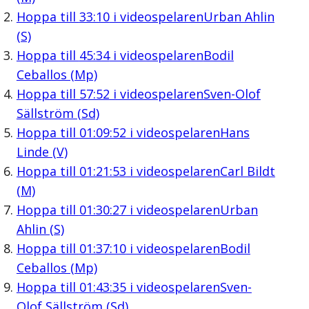
Hoppa till
33:10
i videospelaren
Urban Ahlin
(S)
Hoppa till
45:34
i videospelaren
Bodil
Ceballos (Mp)
Hoppa till
57:52
i videospelaren
Sven-Olof
Sällström (Sd)
Hoppa till
01:09:52
i videospelaren
Hans
Linde (V)
Hoppa till
01:21:53
i videospelaren
Carl Bildt
(M)
Hoppa till
01:30:27
i videospelaren
Urban
Ahlin (S)
Hoppa till
01:37:10
i videospelaren
Bodil
Ceballos (Mp)
Hoppa till
01:43:35
i videospelaren
Sven-
Olof Sällström (Sd)