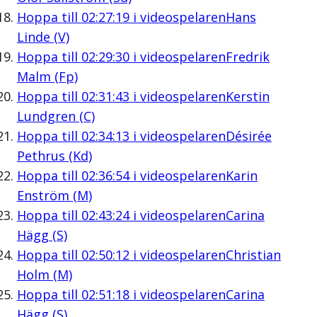
Hoppa till
02:27:19
i videospelaren
Hans
Linde (V)
Hoppa till
02:29:30
i videospelaren
Fredrik
Malm (Fp)
Hoppa till
02:31:43
i videospelaren
Kerstin
Lundgren (C)
Hoppa till
02:34:13
i videospelaren
Désirée
Pethrus (Kd)
Hoppa till
02:36:54
i videospelaren
Karin
Enström (M)
Hoppa till
02:43:24
i videospelaren
Carina
Hägg (S)
Hoppa till
02:50:12
i videospelaren
Christian
Holm (M)
Hoppa till
02:51:18
i videospelaren
Carina
Hägg (S)