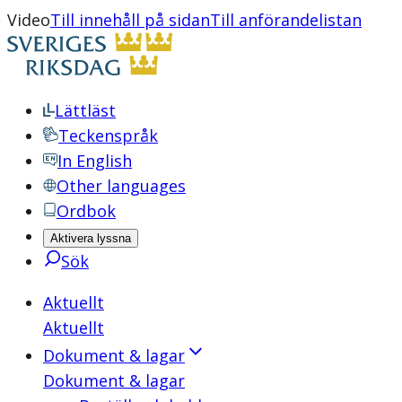
Video
Till innehåll på sidan
Till anförandelistan
Lättläst
Teckenspråk
In English
Other languages
Ordbok
Aktivera lyssna
Sök
Aktuellt
Aktuellt
Dokument & lagar
Dokument & lagar