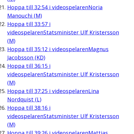
Hoppa till
32:54
i videospelaren
Noria
Manouchi (M)
Hoppa till
33:57
i
videospelaren
Statsminister Ulf Kristersson
(M)
Hoppa till
35:12
i videospelaren
Magnus
Jacobsson (KD)
Hoppa till
36:15
i
videospelaren
Statsminister Ulf Kristersson
(M)
Hoppa till
37:25
i videospelaren
Lina
Nordquist (L)
Hoppa till
38:16
i
videospelaren
Statsminister Ulf Kristersson
(M)
Hoppa till
39:26
i videospelaren
Mattias