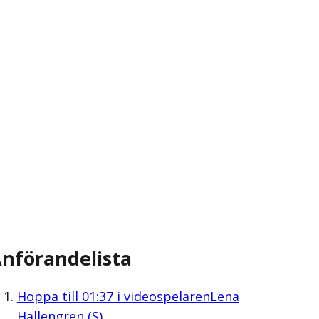
nförandelista
Hoppa till
01:37
i videospelaren
Lena
Hallengren (S)