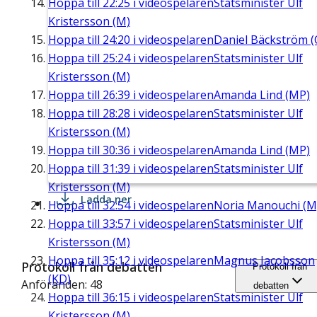
Hoppa till
22:25
i videospelaren
Statsminister Ulf
Kristersson (M)
Hoppa till
24:20
i videospelaren
Daniel Bäckström (
Hoppa till
25:24
i videospelaren
Statsminister Ulf
Kristersson (M)
Hoppa till
26:39
i videospelaren
Amanda Lind (MP)
Hoppa till
28:28
i videospelaren
Statsminister Ulf
Kristersson (M)
Hoppa till
30:36
i videospelaren
Amanda Lind (MP)
Hoppa till
31:39
i videospelaren
Statsminister Ulf
Kristersson (M)
Ladda ner
Hoppa till
32:54
i videospelaren
Noria Manouchi (M
Hoppa till
33:57
i videospelaren
Statsminister Ulf
Kristersson (M)
Hoppa till
35:12
i videospelaren
Magnus Jacobsson
Protokoll från debatten
Protokoll från
(KD)
Anföranden: 48
debatten
Hoppa till
36:15
i videospelaren
Statsminister Ulf
Kristersson (M)