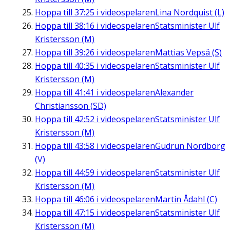
Hoppa till
37:25
i videospelaren
Lina Nordquist (L)
Hoppa till
38:16
i videospelaren
Statsminister Ulf
Kristersson (M)
Hoppa till
39:26
i videospelaren
Mattias Vepsä (S)
Hoppa till
40:35
i videospelaren
Statsminister Ulf
Kristersson (M)
Hoppa till
41:41
i videospelaren
Alexander
Christiansson (SD)
Hoppa till
42:52
i videospelaren
Statsminister Ulf
Kristersson (M)
Hoppa till
43:58
i videospelaren
Gudrun Nordborg
(V)
Hoppa till
44:59
i videospelaren
Statsminister Ulf
Kristersson (M)
Hoppa till
46:06
i videospelaren
Martin Ådahl (C)
Hoppa till
47:15
i videospelaren
Statsminister Ulf
Kristersson (M)