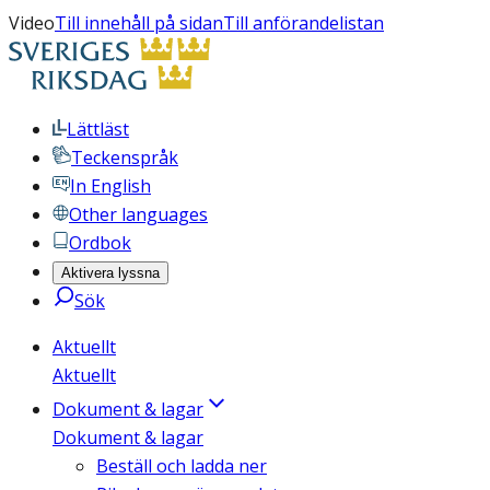
Video
Till innehåll på sidan
Till anförandelistan
Lättläst
Teckenspråk
In English
Other languages
Ordbok
Aktivera lyssna
Sök
Aktuellt
Aktuellt
Dokument & lagar
Dokument & lagar
Beställ och ladda ner