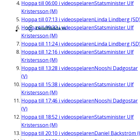
Hoppa till
06:00
i videospelaren
Statsminister Ulf
Kristersson (M)
Hoppa till
07:13
i videospelaren
Linda Lindberg (SD
Hoppa till
09:32
i videospelaren
Statsminister Ulf
Dela/Bädda in
Kristersson (M)
Hoppa till
11:24
i videospelaren
Linda Lindberg (SD
Hoppa till
12:16
i videospelaren
Statsminister Ulf
Kristersson (M)
Hoppa till
13:28
i videospelaren
Nooshi Dadgostar
(V)
Hoppa till
15:38
i videospelaren
Statsminister Ulf
Kristersson (M)
Hoppa till
17:46
i videospelaren
Nooshi Dadgostar
(V)
Hoppa till
18:52
i videospelaren
Statsminister Ulf
Kristersson (M)
Hoppa till
20:10
i videospelaren
Daniel Bäckström (