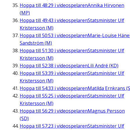
Hoppa till
48:29
i videospelaren
Annika Hirvonen
(MP)
Hoppa till
49:43
i videospelaren
Statsminister Ulf
Kristersson (M)
Hoppa till
50:53
i videospelaren
Marie-Louise Häne
Sandström (M)
Hoppa till
51:30
i videospelaren
Statsminister Ulf
Kristersson (M)
Hoppa till
52:38
i videospelaren
Lili André (KD)
Hoppa till
53:39
i videospelaren
Statsminister Ulf
Kristersson (M)
Hoppa till
54:33
i videospelaren
Matilda Ernkrans (S
Hoppa till
55:25
i videospelaren
Statsminister Ulf
Kristersson (M)
Hoppa till
56:29
i videospelaren
Magnus Persson
(SD)
Hoppa till
57:23
i videospelaren
Statsminister Ulf