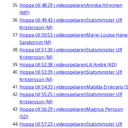
Hoppa till
48:29
i videospelaren
Annika Hirvonen
(MP)
Hoppa till
49:43
i videospelaren
Statsminister Ulf
Kristersson (M)
Hoppa till
50:53
i videospelaren
Marie-Louise Häne
Sandström (M)
Hoppa till
51:30
i videospelaren
Statsminister Ulf
Kristersson (M)
Hoppa till
52:38
i videospelaren
Lili André (KD)
Hoppa till
53:39
i videospelaren
Statsminister Ulf
Kristersson (M)
Hoppa till
54:33
i videospelaren
Matilda Ernkrans (S
Hoppa till
55:25
i videospelaren
Statsminister Ulf
Kristersson (M)
Hoppa till
56:29
i videospelaren
Magnus Persson
(SD)
Hoppa till
57:23
i videospelaren
Statsminister Ulf