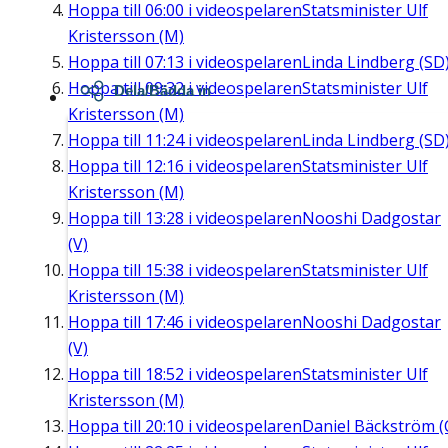
Hoppa till
06:00
i videospelaren
Statsminister Ulf
Kristersson (M)
Hoppa till
07:13
i videospelaren
Linda Lindberg (SD
Hoppa till
09:32
i videospelaren
Statsminister Ulf
Dela/Bädda in
Kristersson (M)
Hoppa till
11:24
i videospelaren
Linda Lindberg (SD
Hoppa till
12:16
i videospelaren
Statsminister Ulf
Kristersson (M)
Hoppa till
13:28
i videospelaren
Nooshi Dadgostar
(V)
Hoppa till
15:38
i videospelaren
Statsminister Ulf
Kristersson (M)
Hoppa till
17:46
i videospelaren
Nooshi Dadgostar
(V)
Hoppa till
18:52
i videospelaren
Statsminister Ulf
Kristersson (M)
Hoppa till
20:10
i videospelaren
Daniel Bäckström (