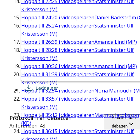
Hoppa till
22:25
i videospelaren
Statsminister Ulf
Kristersson (M)
Hoppa till
24:20
i videospelaren
Daniel Bäckström (
Hoppa till
25:24
i videospelaren
Statsminister Ulf
Kristersson (M)
Hoppa till
26:39
i videospelaren
Amanda Lind (MP)
Hoppa till
28:28
i videospelaren
Statsminister Ulf
Kristersson (M)
Hoppa till
30:36
i videospelaren
Amanda Lind (MP)
Hoppa till
31:39
i videospelaren
Statsminister Ulf
Kristersson (M)
Ladda ner
Hoppa till
32:54
i videospelaren
Noria Manouchi (M
Hoppa till
33:57
i videospelaren
Statsminister Ulf
Kristersson (M)
Hoppa till
35:12
i videospelaren
Magnus Jacobsson
Protokoll från debatten
Protokoll från
(KD)
Anföranden: 48
debatten
Hoppa till
36:15
i videospelaren
Statsminister Ulf
Kristersson (M)