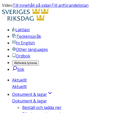
Video
Till innehåll på sidan
Till anförandelistan
Lättläst
Teckenspråk
In English
Other languages
Ordbok
Aktivera lyssna
Sök
Aktuellt
Aktuellt
Dokument & lagar
Dokument & lagar
Beställ och ladda ner