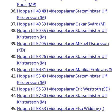
Roos (MP)
Hoppa till
48:48
i videospelaren
Statsminister Ulf
Kristersson (M)
Hoppa till
49:59
i videospelaren
Oskar Svärd (M)
Hoppa till
50:55
i videospelaren
Statsminister Ulf
Kristersson (M)
Hoppa till
52:05
i videospelaren
Mikael Oscarsson
(KD)
Hoppa till
53:26
i videospelaren
Statsminister Ulf
Kristersson (M)
Hoppa till
54:31
i videospelaren
Matilda Ernkrans (S
Hoppa till
55:40
i videospelaren
Statsminister Ulf
Kristersson (M)
Hoppa till
56:53
i videospelaren
Eric Westroth (SD)
Hoppa till
57:50
i videospelaren
Statsminister Ulf
Kristersson (M)
Hoppa till
58:53
i videospelaren
Elsa Widding (-)