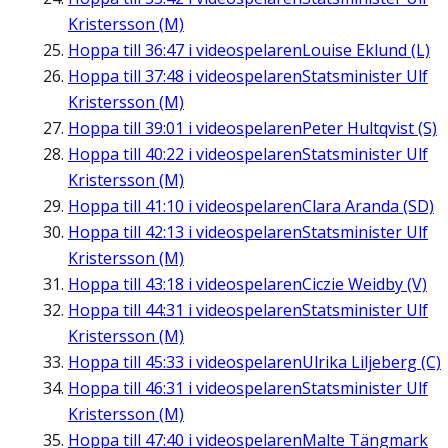
Kristersson (M)
Hoppa till
36:47
i videospelaren
Louise Eklund (L)
Hoppa till
37:48
i videospelaren
Statsminister Ulf
Kristersson (M)
Hoppa till
39:01
i videospelaren
Peter Hultqvist (S)
Hoppa till
40:22
i videospelaren
Statsminister Ulf
Kristersson (M)
Hoppa till
41:10
i videospelaren
Clara Aranda (SD)
Hoppa till
42:13
i videospelaren
Statsminister Ulf
Kristersson (M)
Hoppa till
43:18
i videospelaren
Ciczie Weidby (V)
Hoppa till
44:31
i videospelaren
Statsminister Ulf
Kristersson (M)
Hoppa till
45:33
i videospelaren
Ulrika Liljeberg (C)
Hoppa till
46:31
i videospelaren
Statsminister Ulf
Kristersson (M)
Hoppa till
47:40
i videospelaren
Malte Tängmark