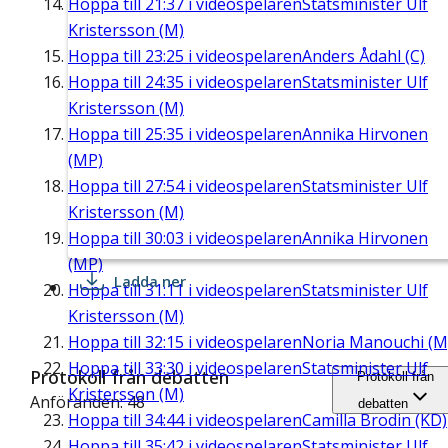
Hoppa till
21:37
i videospelaren
Statsminister Ulf
Kristersson (M)
Hoppa till
23:25
i videospelaren
Anders Ådahl (C)
Hoppa till
24:35
i videospelaren
Statsminister Ulf
Kristersson (M)
Hoppa till
25:35
i videospelaren
Annika Hirvonen
(MP)
Hoppa till
27:54
i videospelaren
Statsminister Ulf
Kristersson (M)
Hoppa till
30:03
i videospelaren
Annika Hirvonen
(MP)
Ladda ner
Hoppa till
31:11
i videospelaren
Statsminister Ulf
Kristersson (M)
Hoppa till
32:15
i videospelaren
Noria Manouchi (M
Hoppa till
33:30
i videospelaren
Statsminister Ulf
Protokoll från debatten
Protokoll från
Kristersson (M)
Anföranden: 48
debatten
Hoppa till
34:44
i videospelaren
Camilla Brodin (KD)
Hoppa till
35:42
i videospelaren
Statsminister Ulf