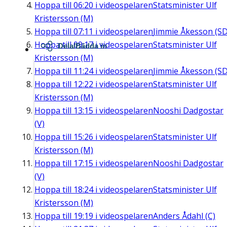
Hoppa till
06:20
i videospelaren
Statsminister Ulf
Kristersson (M)
Hoppa till
07:11
i videospelaren
Jimmie Åkesson (SD
Hoppa till
09:17
i videospelaren
Statsminister Ulf
Dela/Bädda in
Kristersson (M)
Hoppa till
11:24
i videospelaren
Jimmie Åkesson (SD
Hoppa till
12:22
i videospelaren
Statsminister Ulf
Kristersson (M)
Hoppa till
13:15
i videospelaren
Nooshi Dadgostar
(V)
Hoppa till
15:26
i videospelaren
Statsminister Ulf
Kristersson (M)
Hoppa till
17:15
i videospelaren
Nooshi Dadgostar
(V)
Hoppa till
18:24
i videospelaren
Statsminister Ulf
Kristersson (M)
Hoppa till
19:19
i videospelaren
Anders Ådahl (C)