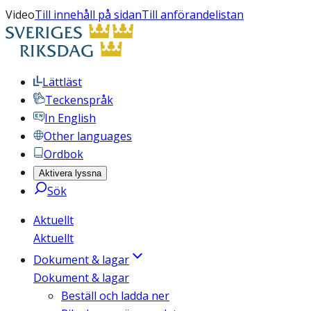
Video
Till innehåll på sidan
Till anförandelistan
Lättläst
Teckenspråk
In English
Other languages
Ordbok
Aktivera lyssna
Sök
Aktuellt
Aktuellt
Dokument & lagar
Dokument & lagar
Beställ och ladda ner