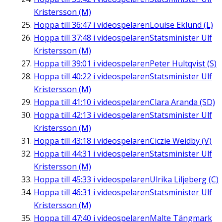
Kristersson (M)
Hoppa till
36:47
i videospelaren
Louise Eklund (L)
Hoppa till
37:48
i videospelaren
Statsminister Ulf
Kristersson (M)
Hoppa till
39:01
i videospelaren
Peter Hultqvist (S)
Hoppa till
40:22
i videospelaren
Statsminister Ulf
Kristersson (M)
Hoppa till
41:10
i videospelaren
Clara Aranda (SD)
Hoppa till
42:13
i videospelaren
Statsminister Ulf
Kristersson (M)
Hoppa till
43:18
i videospelaren
Ciczie Weidby (V)
Hoppa till
44:31
i videospelaren
Statsminister Ulf
Kristersson (M)
Hoppa till
45:33
i videospelaren
Ulrika Liljeberg (C)
Hoppa till
46:31
i videospelaren
Statsminister Ulf
Kristersson (M)
Hoppa till
47:40
i videospelaren
Malte Tängmark