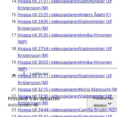
Hoppa till
21:37
i videospelaren
Statsminister Ulf
Kristersson (M)
Hoppa till
23:25
i videospelaren
Anders Ådahl (C)
Hoppa till
24:35
i videospelaren
Statsminister Ulf
Kristersson (M)
Hoppa till
25:35
i videospelaren
Annika Hirvonen
(MP)
Hoppa till
27:54
i videospelaren
Statsminister Ulf
Kristersson (M)
Hoppa till
30:03
i videospelaren
Annika Hirvonen
(MP)
Ladda ner
Hoppa till
31:11
i videospelaren
Statsminister Ulf
Kristersson (M)
Hoppa till
32:15
i videospelaren
Noria Manouchi (M
Hoppa till
33:30
i videospelaren
Statsminister Ulf
Protokoll från debatten
Protokoll från
Kristersson (M)
Anföranden: 48
debatten
Hoppa till
34:44
i videospelaren
Camilla Brodin (KD)
Hoppa till
35:42
i videospelaren
Statsminister Ulf