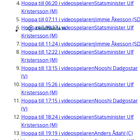
Hoppa till
06:20
i videospelaren
Statsminister Ulf
Kristersson (M)
Hoppa till
07:11
i videospelaren
Jimmie Åkesson (SD
Hoppa till
09:17
i videospelaren
Statsminister Ulf
Dela/Bädda in
Kristersson (M)
Hoppa till
11:24
i videospelaren
Jimmie Åkesson (SD
Hoppa till
12:22
i videospelaren
Statsminister Ulf
Kristersson (M)
Hoppa till
13:15
i videospelaren
Nooshi Dadgostar
(V)
Hoppa till
15:26
i videospelaren
Statsminister Ulf
Kristersson (M)
Hoppa till
17:15
i videospelaren
Nooshi Dadgostar
(V)
Hoppa till
18:24
i videospelaren
Statsminister Ulf
Kristersson (M)
Hoppa till
19:19
i videospelaren
Anders Ådahl (C)