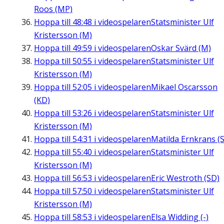
Roos (MP)
Hoppa till
48:48
i videospelaren
Statsminister Ulf
Kristersson (M)
Hoppa till
49:59
i videospelaren
Oskar Svärd (M)
Hoppa till
50:55
i videospelaren
Statsminister Ulf
Kristersson (M)
Hoppa till
52:05
i videospelaren
Mikael Oscarsson
(KD)
Hoppa till
53:26
i videospelaren
Statsminister Ulf
Kristersson (M)
Hoppa till
54:31
i videospelaren
Matilda Ernkrans (S
Hoppa till
55:40
i videospelaren
Statsminister Ulf
Kristersson (M)
Hoppa till
56:53
i videospelaren
Eric Westroth (SD)
Hoppa till
57:50
i videospelaren
Statsminister Ulf
Kristersson (M)
Hoppa till
58:53
i videospelaren
Elsa Widding (-)