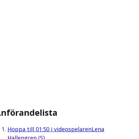
nförandelista
Hoppa till
01:50
i videospelaren
Lena
Hallengren (S)