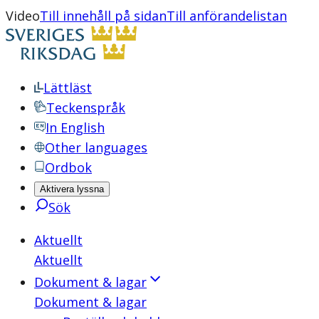
Video
Till innehåll på sidan
Till anförandelistan
Lättläst
Teckenspråk
In English
Other languages
Ordbok
Aktivera lyssna
Sök
Aktuellt
Aktuellt
Dokument & lagar
Dokument & lagar