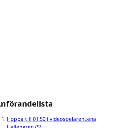
nförandelista
Hoppa till
01:50
i videospelaren
Lena
Hallengren (S)