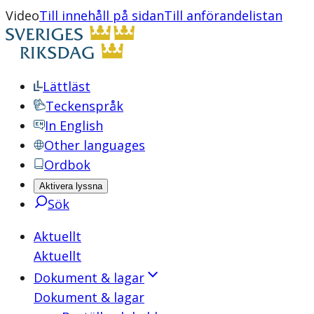
Video
Till innehåll på sidan
Till anförandelistan
Lättläst
Teckenspråk
In English
Other languages
Ordbok
Aktivera lyssna
Sök
Aktuellt
Aktuellt
Dokument & lagar
Dokument & lagar