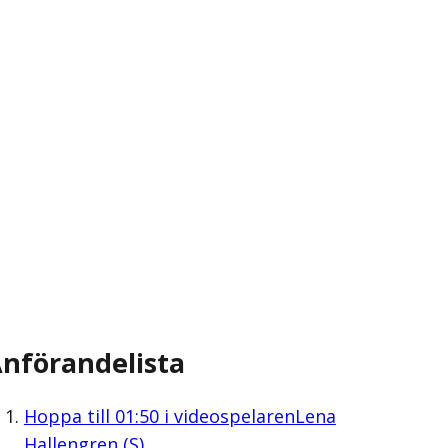
nförandelista
Hoppa till
01:50
i videospelaren
Lena
Hallengren (S)