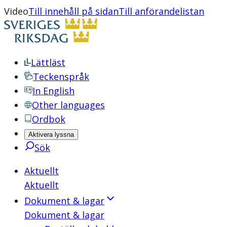
Video
Till innehåll på sidan
Till anförandelistan
Lättläst
Teckenspråk
In English
Other languages
Ordbok
Aktivera lyssna
Sök
Aktuellt
Aktuellt
Dokument & lagar
Dokument & lagar