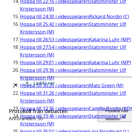
Hoppa till
22:16
i videospelaren
Statsminister Ulf
Kristersson (M)
Hoppa till
24:30
i videospelaren
Rickard Nordin (C)
Hoppa till
25:42
i videospelaren
Statsminister Ulf
Kristersson (M)
Hoppa till
26:53
i videospelaren
Katarina Luhr (MP)
Hoppa till
27:54
i videospelaren
Statsminister Ulf
Kristersson (M)
Hoppa till
29:01
i videospelaren
Katarina Luhr (MP)
Hoppa till
29:36
i videospelaren
Statsminister Ulf
Kristersson (M)
Ladda ner
Hoppa till
30:20
i videospelaren
Mats Green (M)
Hoppa till
31:26
i videospelaren
Statsminister Ulf
Kristersson (M)
Hoppa till
32:36
i videospelaren
Camilla Brodin (KD)
Protokoll från debatten
Protokoll från
Hoppa till
33:46
i videospelaren
Statsminister Ulf
Anföranden: 50
debatten
Kristersson (M)
Hoppa till
35:01
i videospelaren
Lina Nordquist (L)