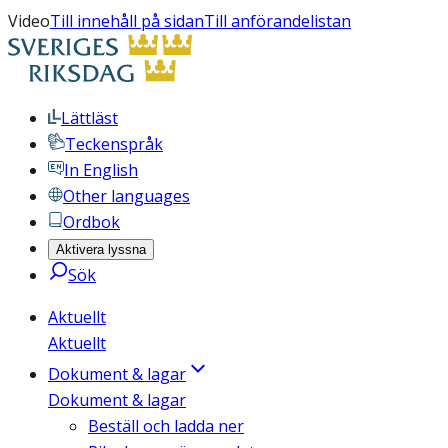
Video
Till innehåll på sidan
Till anförandelistan
Lättläst
Teckenspråk
In English
Other languages
Ordbok
Aktivera lyssna
Sök
Aktuellt
Aktuellt
Dokument & lagar
Dokument & lagar
Beställ och ladda ner