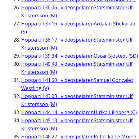
Hoppa till
36:06
i videospelaren
Statsminister Ulf
Kristersson (M)
Hoppa till
37:16
i videospelaren
Ardalan Shekarabi
(S)
Hoppa till
38:17
i videospelaren
Statsminister Ulf
Kristersson (M)
Hoppa till
39:34
i videospelaren
Oscar Sjöstedt (SD)
Hoppa till
40:43
i videospelaren
Statsminister Ulf
Kristersson (M)
Hoppa till
41:50
i videospelaren
Samuel Gonzalez
Westling (V)
Hoppa till
43:03
i videospelaren
Statsminister Ulf
Kristersson (M)
Hoppa till
44:14
i videospelaren
Ulrika Liljeberg (C)
Hoppa till
45:13
i videospelaren
Statsminister Ulf
Kristersson (M)
Hoppa till
46:27
i videospelaren
Rebecka Le Moine