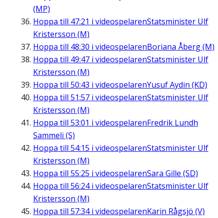
(MP)
Hoppa till
47:21
i videospelaren
Statsminister Ulf
Kristersson (M)
Hoppa till
48:30
i videospelaren
Boriana Åberg (M)
Hoppa till
49:47
i videospelaren
Statsminister Ulf
Kristersson (M)
Hoppa till
50:43
i videospelaren
Yusuf Aydin (KD)
Hoppa till
51:57
i videospelaren
Statsminister Ulf
Kristersson (M)
Hoppa till
53:01
i videospelaren
Fredrik Lundh
Sammeli (S)
Hoppa till
54:15
i videospelaren
Statsminister Ulf
Kristersson (M)
Hoppa till
55:25
i videospelaren
Sara Gille (SD)
Hoppa till
56:24
i videospelaren
Statsminister Ulf
Kristersson (M)
Hoppa till
57:34
i videospelaren
Karin Rågsjö (V)