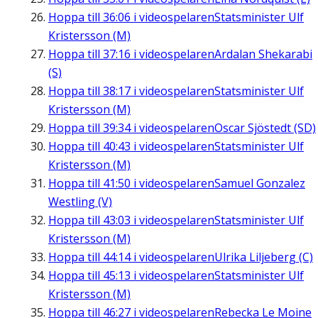
Hoppa till
36:06
i videospelaren
Statsminister Ulf
Kristersson (M)
Hoppa till
37:16
i videospelaren
Ardalan Shekarabi
(S)
Hoppa till
38:17
i videospelaren
Statsminister Ulf
Kristersson (M)
Hoppa till
39:34
i videospelaren
Oscar Sjöstedt (SD)
Hoppa till
40:43
i videospelaren
Statsminister Ulf
Kristersson (M)
Hoppa till
41:50
i videospelaren
Samuel Gonzalez
Westling (V)
Hoppa till
43:03
i videospelaren
Statsminister Ulf
Kristersson (M)
Hoppa till
44:14
i videospelaren
Ulrika Liljeberg (C)
Hoppa till
45:13
i videospelaren
Statsminister Ulf
Kristersson (M)
Hoppa till
46:27
i videospelaren
Rebecka Le Moine