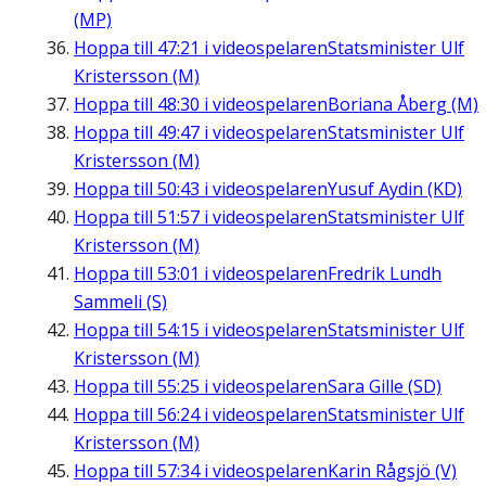
(MP)
Hoppa till
47:21
i videospelaren
Statsminister Ulf
Kristersson (M)
Hoppa till
48:30
i videospelaren
Boriana Åberg (M)
Hoppa till
49:47
i videospelaren
Statsminister Ulf
Kristersson (M)
Hoppa till
50:43
i videospelaren
Yusuf Aydin (KD)
Hoppa till
51:57
i videospelaren
Statsminister Ulf
Kristersson (M)
Hoppa till
53:01
i videospelaren
Fredrik Lundh
Sammeli (S)
Hoppa till
54:15
i videospelaren
Statsminister Ulf
Kristersson (M)
Hoppa till
55:25
i videospelaren
Sara Gille (SD)
Hoppa till
56:24
i videospelaren
Statsminister Ulf
Kristersson (M)
Hoppa till
57:34
i videospelaren
Karin Rågsjö (V)