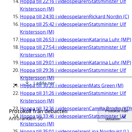
Hoppa till
22:16
i videospelaren
Statsminister Ulf
Kristersson (M)
Hoppa till
24:30
i videospelaren
Rickard Nordin (C)
Hoppa till
25:42
i videospelaren
Statsminister Ulf
Kristersson (M)
Hoppa till
26:53
i videospelaren
Katarina Luhr (MP)
Hoppa till
27:54
i videospelaren
Statsminister Ulf
Kristersson (M)
Hoppa till
29:01
i videospelaren
Katarina Luhr (MP)
Hoppa till
29:36
i videospelaren
Statsminister Ulf
Kristersson (M)
Ladda ner
Hoppa till
30:20
i videospelaren
Mats Green (M)
Hoppa till
31:26
i videospelaren
Statsminister Ulf
Kristersson (M)
Hoppa till
32:36
i videospelaren
Camilla Brodin (KD)
Protokoll från debatten
Protokoll från
Hoppa till
33:46
i videospelaren
Statsminister Ulf
Anföranden: 50
debatten
Kristersson (M)
Hoppa till
35:01
i videospelaren
Lina Nordquist (L)