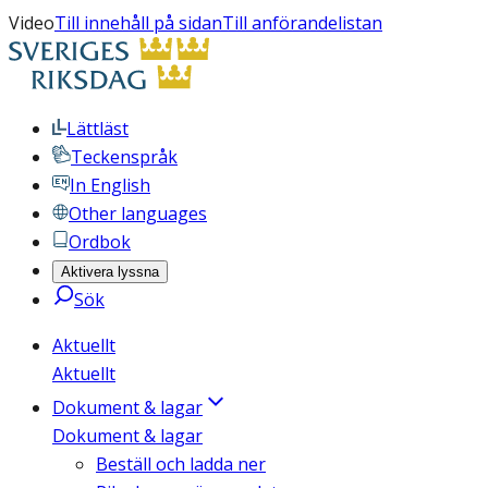
Video
Till innehåll på sidan
Till anförandelistan
Lättläst
Teckenspråk
In English
Other languages
Ordbok
Aktivera lyssna
Sök
Aktuellt
Aktuellt
Dokument & lagar
Dokument & lagar
Beställ och ladda ner