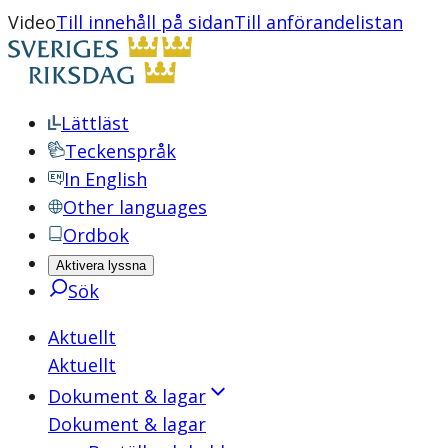
Video
Till innehåll på sidan
Till anförandelistan
Lättläst
Teckenspråk
In English
Other languages
Ordbok
Aktivera lyssna
Sök
Aktuellt
Aktuellt
Dokument & lagar
Dokument & lagar