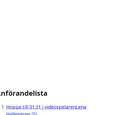
nförandelista
Hoppa till
01:31
i videospelaren
Lena
Hallengren (S)