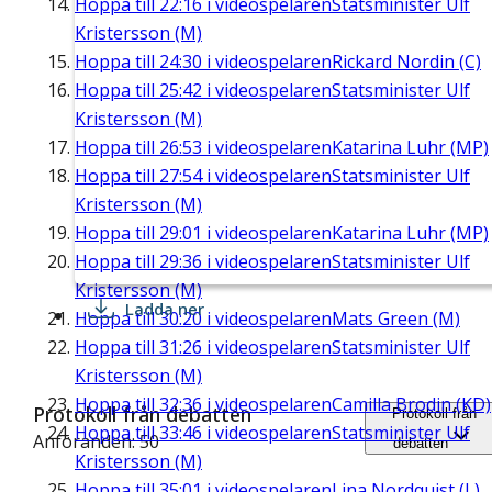
Hoppa till
22:16
i videospelaren
Statsminister Ulf
Kristersson (M)
Hoppa till
24:30
i videospelaren
Rickard Nordin (C)
Hoppa till
25:42
i videospelaren
Statsminister Ulf
Kristersson (M)
Hoppa till
26:53
i videospelaren
Katarina Luhr (MP)
Hoppa till
27:54
i videospelaren
Statsminister Ulf
Kristersson (M)
Hoppa till
29:01
i videospelaren
Katarina Luhr (MP)
Hoppa till
29:36
i videospelaren
Statsminister Ulf
Kristersson (M)
Ladda ner
Hoppa till
30:20
i videospelaren
Mats Green (M)
Hoppa till
31:26
i videospelaren
Statsminister Ulf
Kristersson (M)
Hoppa till
32:36
i videospelaren
Camilla Brodin (KD)
Protokoll från debatten
Protokoll från
Hoppa till
33:46
i videospelaren
Statsminister Ulf
Anföranden: 50
debatten
Kristersson (M)
Hoppa till
35:01
i videospelaren
Lina Nordquist (L)