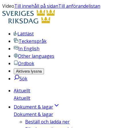
Video
Till innehåll på sidan
Till anförandelistan
Lättläst
Teckenspråk
In English
Other languages
Ordbok
Aktivera lyssna
Sök
Aktuellt
Aktuellt
Dokument & lagar
Dokument & lagar
Beställ och ladda ner