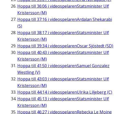
Hoppa till
36:06
i videospelaren
Statsminister Ulf
Kristersson (M)
Hoppa till
37:16
i videospelaren
Ardalan Shekarabi
(S)
Hoppa till
38:17
i videospelaren
Statsminister Ulf
Kristersson (M)
Hoppa till
39:34
i videospelaren
Oscar Sjöstedt (SD)
Hoppa till
40:43
i videospelaren
Statsminister Ulf
Kristersson (M)
Hoppa till
41:50
i videospelaren
Samuel Gonzalez
Westling (V)
Hoppa till
43:03
i videospelaren
Statsminister Ulf
Kristersson (M)
Hoppa till
44:14
i videospelaren
Ulrika Liljeberg (C)
Hoppa till
45:13
i videospelaren
Statsminister Ulf
Kristersson (M)
Hoppa till
46:27
i videospelaren
Rebecka Le Moine