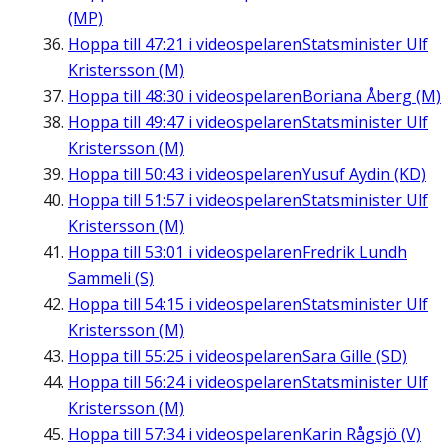
(MP)
Hoppa till
47:21
i videospelaren
Statsminister Ulf
Kristersson (M)
Hoppa till
48:30
i videospelaren
Boriana Åberg (M)
Hoppa till
49:47
i videospelaren
Statsminister Ulf
Kristersson (M)
Hoppa till
50:43
i videospelaren
Yusuf Aydin (KD)
Hoppa till
51:57
i videospelaren
Statsminister Ulf
Kristersson (M)
Hoppa till
53:01
i videospelaren
Fredrik Lundh
Sammeli (S)
Hoppa till
54:15
i videospelaren
Statsminister Ulf
Kristersson (M)
Hoppa till
55:25
i videospelaren
Sara Gille (SD)
Hoppa till
56:24
i videospelaren
Statsminister Ulf
Kristersson (M)
Hoppa till
57:34
i videospelaren
Karin Rågsjö (V)