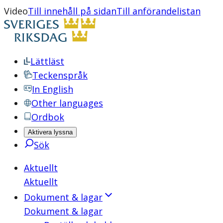
Video
Till innehåll på sidan
Till anförandelistan
Lättläst
Teckenspråk
In English
Other languages
Ordbok
Aktivera lyssna
Sök
Aktuellt
Aktuellt
Dokument & lagar
Dokument & lagar