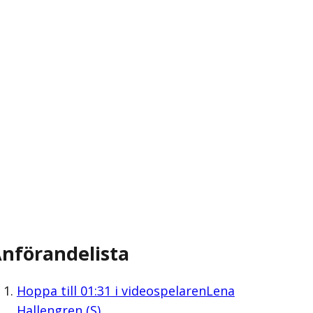
nförandelista
Hoppa till
01:31
i videospelaren
Lena
Hallengren (S)