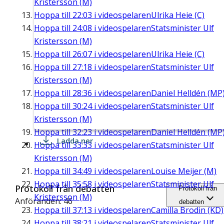
Kristersson (M)
Hoppa till
22:03
i videospelaren
Ulrika Heie (C)
Hoppa till
24:08
i videospelaren
Statsminister Ulf
Kristersson (M)
Hoppa till
26:07
i videospelaren
Ulrika Heie (C)
Hoppa till
27:18
i videospelaren
Statsminister Ulf
Kristersson (M)
Hoppa till
28:36
i videospelaren
Daniel Helldén (MP
Hoppa till
30:24
i videospelaren
Statsminister Ulf
Kristersson (M)
Hoppa till
32:23
i videospelaren
Daniel Helldén (MP
Ladda ner
Hoppa till
33:33
i videospelaren
Statsminister Ulf
Kristersson (M)
Hoppa till
34:49
i videospelaren
Louise Meijer (M)
Hoppa till
35:58
i videospelaren
Statsminister Ulf
Protokoll från debatten
Protokoll från
Kristersson (M)
Anföranden: 46
debatten
Hoppa till
37:13
i videospelaren
Camilla Brodin (KD)
Hoppa till
38:21
i videospelaren
Statsminister Ulf