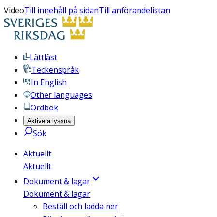
Video
Till innehåll på sidan
Till anförandelistan
Lättläst
Teckenspråk
In English
Other languages
Ordbok
Aktivera lyssna
Sök
Aktuellt
Aktuellt
Dokument & lagar
Dokument & lagar
Beställ och ladda ner