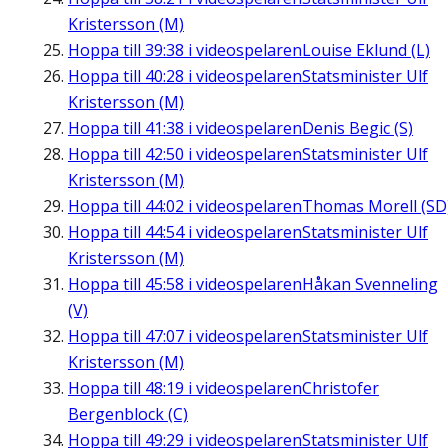
Kristersson (M)
Hoppa till
39:38
i videospelaren
Louise Eklund (L)
Hoppa till
40:28
i videospelaren
Statsminister Ulf
Kristersson (M)
Hoppa till
41:38
i videospelaren
Denis Begic (S)
Hoppa till
42:50
i videospelaren
Statsminister Ulf
Kristersson (M)
Hoppa till
44:02
i videospelaren
Thomas Morell (SD
Hoppa till
44:54
i videospelaren
Statsminister Ulf
Kristersson (M)
Hoppa till
45:58
i videospelaren
Håkan Svenneling
(V)
Hoppa till
47:07
i videospelaren
Statsminister Ulf
Kristersson (M)
Hoppa till
48:19
i videospelaren
Christofer
Bergenblock (C)
Hoppa till
49:29
i videospelaren
Statsminister Ulf