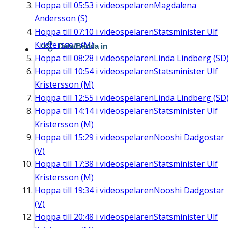
Hoppa till
05:53
i videospelaren
Magdalena
Andersson (S)
Hoppa till
07:10
i videospelaren
Statsminister Ulf
Kristersson (M)
Dela/Bädda in
Hoppa till
08:28
i videospelaren
Linda Lindberg (SD
Hoppa till
10:54
i videospelaren
Statsminister Ulf
Kristersson (M)
Hoppa till
12:55
i videospelaren
Linda Lindberg (SD
Hoppa till
14:14
i videospelaren
Statsminister Ulf
Kristersson (M)
Hoppa till
15:29
i videospelaren
Nooshi Dadgostar
(V)
Hoppa till
17:38
i videospelaren
Statsminister Ulf
Kristersson (M)
Hoppa till
19:34
i videospelaren
Nooshi Dadgostar
(V)
Hoppa till
20:48
i videospelaren
Statsminister Ulf