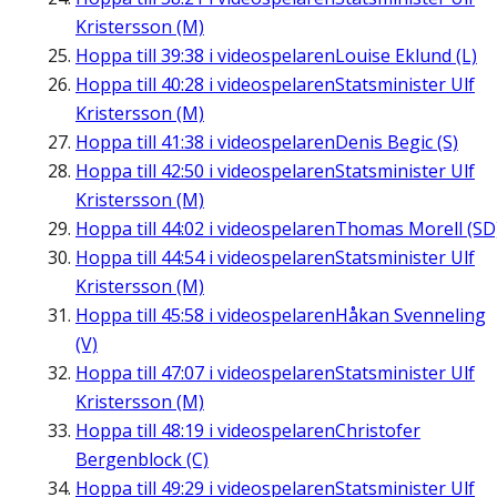
Kristersson (M)
Hoppa till
39:38
i videospelaren
Louise Eklund (L)
Hoppa till
40:28
i videospelaren
Statsminister Ulf
Kristersson (M)
Hoppa till
41:38
i videospelaren
Denis Begic (S)
Hoppa till
42:50
i videospelaren
Statsminister Ulf
Kristersson (M)
Hoppa till
44:02
i videospelaren
Thomas Morell (SD
Hoppa till
44:54
i videospelaren
Statsminister Ulf
Kristersson (M)
Hoppa till
45:58
i videospelaren
Håkan Svenneling
(V)
Hoppa till
47:07
i videospelaren
Statsminister Ulf
Kristersson (M)
Hoppa till
48:19
i videospelaren
Christofer
Bergenblock (C)
Hoppa till
49:29
i videospelaren
Statsminister Ulf