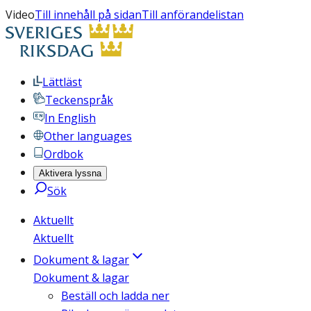
Video
Till innehåll på sidan
Till anförandelistan
Lättläst
Teckenspråk
In English
Other languages
Ordbok
Aktivera lyssna
Sök
Aktuellt
Aktuellt
Dokument & lagar
Dokument & lagar
Beställ och ladda ner