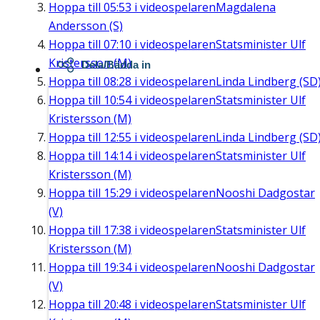
Hoppa till
05:53
i videospelaren
Magdalena
Andersson (S)
Hoppa till
07:10
i videospelaren
Statsminister Ulf
Kristersson (M)
Dela/Bädda in
Hoppa till
08:28
i videospelaren
Linda Lindberg (SD
Hoppa till
10:54
i videospelaren
Statsminister Ulf
Kristersson (M)
Hoppa till
12:55
i videospelaren
Linda Lindberg (SD
Hoppa till
14:14
i videospelaren
Statsminister Ulf
Kristersson (M)
Hoppa till
15:29
i videospelaren
Nooshi Dadgostar
(V)
Hoppa till
17:38
i videospelaren
Statsminister Ulf
Kristersson (M)
Hoppa till
19:34
i videospelaren
Nooshi Dadgostar
(V)
Hoppa till
20:48
i videospelaren
Statsminister Ulf