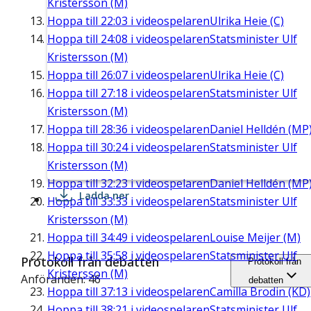
Kristersson (M)
Hoppa till
22:03
i videospelaren
Ulrika Heie (C)
Hoppa till
24:08
i videospelaren
Statsminister Ulf
Kristersson (M)
Hoppa till
26:07
i videospelaren
Ulrika Heie (C)
Hoppa till
27:18
i videospelaren
Statsminister Ulf
Kristersson (M)
Hoppa till
28:36
i videospelaren
Daniel Helldén (MP
Hoppa till
30:24
i videospelaren
Statsminister Ulf
Kristersson (M)
Hoppa till
32:23
i videospelaren
Daniel Helldén (MP
Ladda ner
Hoppa till
33:33
i videospelaren
Statsminister Ulf
Kristersson (M)
Hoppa till
34:49
i videospelaren
Louise Meijer (M)
Hoppa till
35:58
i videospelaren
Statsminister Ulf
Protokoll från debatten
Protokoll från
Kristersson (M)
Anföranden: 46
debatten
Hoppa till
37:13
i videospelaren
Camilla Brodin (KD)
Hoppa till
38:21
i videospelaren
Statsminister Ulf