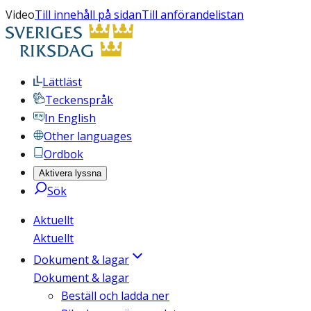
Video
Till innehåll på sidan
Till anförandelistan
Lättläst
Teckenspråk
In English
Other languages
Ordbok
Aktivera lyssna
Sök
Aktuellt
Aktuellt
Dokument & lagar
Dokument & lagar
Beställ och ladda ner