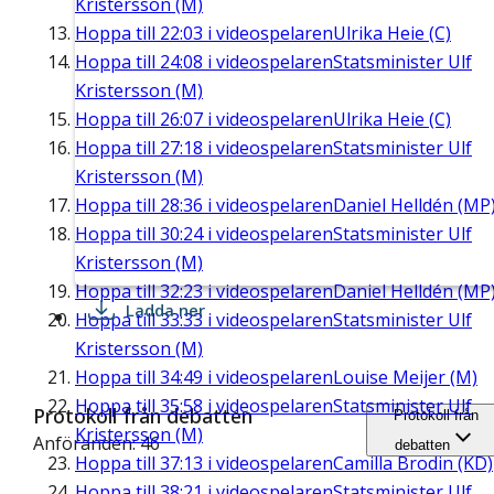
Kristersson (M)
Hoppa till
22:03
i videospelaren
Ulrika Heie (C)
Hoppa till
24:08
i videospelaren
Statsminister Ulf
Kristersson (M)
Hoppa till
26:07
i videospelaren
Ulrika Heie (C)
Hoppa till
27:18
i videospelaren
Statsminister Ulf
Kristersson (M)
Hoppa till
28:36
i videospelaren
Daniel Helldén (MP
Hoppa till
30:24
i videospelaren
Statsminister Ulf
Kristersson (M)
Hoppa till
32:23
i videospelaren
Daniel Helldén (MP
Ladda ner
Hoppa till
33:33
i videospelaren
Statsminister Ulf
Kristersson (M)
Hoppa till
34:49
i videospelaren
Louise Meijer (M)
Hoppa till
35:58
i videospelaren
Statsminister Ulf
Protokoll från debatten
Protokoll från
Kristersson (M)
Anföranden: 46
debatten
Hoppa till
37:13
i videospelaren
Camilla Brodin (KD)
Hoppa till
38:21
i videospelaren
Statsminister Ulf