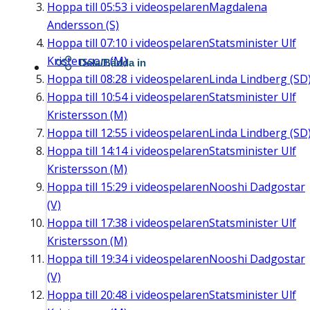
Hoppa till
05:53
i videospelaren
Magdalena
Andersson (S)
Hoppa till
07:10
i videospelaren
Statsminister Ulf
Kristersson (M)
Dela/Bädda in
Hoppa till
08:28
i videospelaren
Linda Lindberg (SD
Hoppa till
10:54
i videospelaren
Statsminister Ulf
Kristersson (M)
Hoppa till
12:55
i videospelaren
Linda Lindberg (SD
Hoppa till
14:14
i videospelaren
Statsminister Ulf
Kristersson (M)
Hoppa till
15:29
i videospelaren
Nooshi Dadgostar
(V)
Hoppa till
17:38
i videospelaren
Statsminister Ulf
Kristersson (M)
Hoppa till
19:34
i videospelaren
Nooshi Dadgostar
(V)
Hoppa till
20:48
i videospelaren
Statsminister Ulf