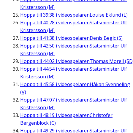
Kristersson (M)
Hoppa till
39:38
i videospelaren
Louise Eklund (L)
Hoppa till
40:28
i videospelaren
Statsminister Ulf
Kristersson (M)
Hoppa till
41:38
i videospelaren
Denis Begic (S)
Hoppa till
42:50
i videospelaren
Statsminister Ulf
Kristersson (M)
Hoppa till
44:02
i videospelaren
Thomas Morell (SD
Hoppa till
44:54
i videospelaren
Statsminister Ulf
Kristersson (M)
Hoppa till
45:58
i videospelaren
Håkan Svenneling
(V)
Hoppa till
47:07
i videospelaren
Statsminister Ulf
Kristersson (M)
Hoppa till
48:19
i videospelaren
Christofer
Bergenblock (C)
Hoppa till
49:29
i videospelaren
Statsminister Ulf