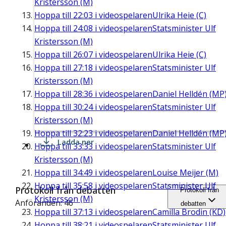
Kristersson (M)
Hoppa till
22:03
i videospelaren
Ulrika Heie (C)
Hoppa till
24:08
i videospelaren
Statsminister Ulf
Kristersson (M)
Hoppa till
26:07
i videospelaren
Ulrika Heie (C)
Hoppa till
27:18
i videospelaren
Statsminister Ulf
Kristersson (M)
Hoppa till
28:36
i videospelaren
Daniel Helldén (MP
Hoppa till
30:24
i videospelaren
Statsminister Ulf
Kristersson (M)
Hoppa till
32:23
i videospelaren
Daniel Helldén (MP
Ladda ner
Hoppa till
33:33
i videospelaren
Statsminister Ulf
Kristersson (M)
Hoppa till
34:49
i videospelaren
Louise Meijer (M)
Hoppa till
35:58
i videospelaren
Statsminister Ulf
Protokoll från debatten
Protokoll från
Kristersson (M)
Anföranden: 46
debatten
Hoppa till
37:13
i videospelaren
Camilla Brodin (KD)
Hoppa till
38:21
i videospelaren
Statsminister Ulf