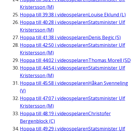
Kristersson (M)
Hoppa till
39:38
i videospelaren
Louise Eklund (L)
Hoppa till
40:28
i videospelaren
Statsminister Ulf
Kristersson (M)
Hoppa till
41:38
i videospelaren
Denis Begic (S)
Hoppa till
42:50
i videospelaren
Statsminister Ulf
Kristersson (M)
Hoppa till
44:02
i videospelaren
Thomas Morell (SD
Hoppa till
44:54
i videospelaren
Statsminister Ulf
Kristersson (M)
Hoppa till
45:58
i videospelaren
Håkan Svenneling
(V)
Hoppa till
47:07
i videospelaren
Statsminister Ulf
Kristersson (M)
Hoppa till
48:19
i videospelaren
Christofer
Bergenblock (C)
Hoppa till
49:29
i videospelaren
Statsminister Ulf