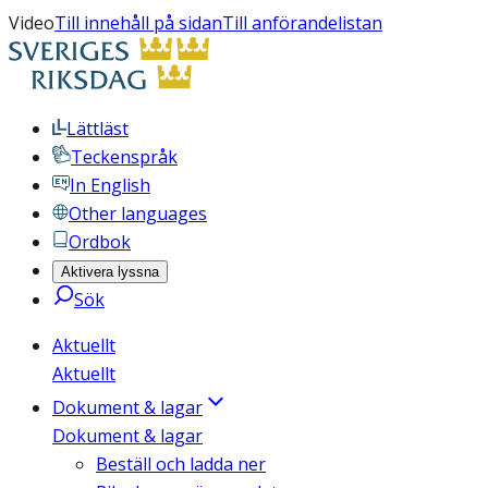
Video
Till innehåll på sidan
Till anförandelistan
Lättläst
Teckenspråk
In English
Other languages
Ordbok
Aktivera lyssna
Sök
Aktuellt
Aktuellt
Dokument & lagar
Dokument & lagar
Beställ och ladda ner