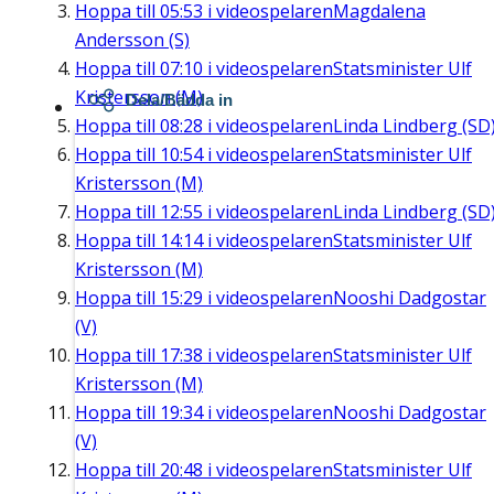
Hoppa till
05:53
i videospelaren
Magdalena
Andersson (S)
Hoppa till
07:10
i videospelaren
Statsminister Ulf
Kristersson (M)
Dela/Bädda in
Hoppa till
08:28
i videospelaren
Linda Lindberg (SD
Hoppa till
10:54
i videospelaren
Statsminister Ulf
Kristersson (M)
Hoppa till
12:55
i videospelaren
Linda Lindberg (SD
Hoppa till
14:14
i videospelaren
Statsminister Ulf
Kristersson (M)
Hoppa till
15:29
i videospelaren
Nooshi Dadgostar
(V)
Hoppa till
17:38
i videospelaren
Statsminister Ulf
Kristersson (M)
Hoppa till
19:34
i videospelaren
Nooshi Dadgostar
(V)
Hoppa till
20:48
i videospelaren
Statsminister Ulf