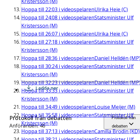
Kristersson (M)
Hoppa till
22:03
i videospelaren
Ulrika Heie (C)
Hoppa till
24:08
i videospelaren
Statsminister Ulf
Kristersson (M)
Hoppa till
26:07
i videospelaren
Ulrika Heie (C)
Hoppa till
27:18
i videospelaren
Statsminister Ulf
Kristersson (M)
Hoppa till
28:36
i videospelaren
Daniel Helldén (MP
Hoppa till
30:24
i videospelaren
Statsminister Ulf
Kristersson (M)
Hoppa till
32:23
i videospelaren
Daniel Helldén (MP
Ladda ner
Hoppa till
33:33
i videospelaren
Statsminister Ulf
Kristersson (M)
Hoppa till
34:49
i videospelaren
Louise Meijer (M)
Hoppa till
35:58
i videospelaren
Statsminister Ulf
Protokoll från debatten
Protokoll från
Kristersson (M)
Anföranden: 46
debatten
Hoppa till
37:13
i videospelaren
Camilla Brodin (KD)
Hoppa till
38:21
i videospelaren
Statsminister Ulf