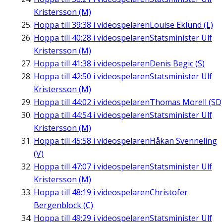
Kristersson (M)
Hoppa till
39:38
i videospelaren
Louise Eklund (L)
Hoppa till
40:28
i videospelaren
Statsminister Ulf
Kristersson (M)
Hoppa till
41:38
i videospelaren
Denis Begic (S)
Hoppa till
42:50
i videospelaren
Statsminister Ulf
Kristersson (M)
Hoppa till
44:02
i videospelaren
Thomas Morell (SD
Hoppa till
44:54
i videospelaren
Statsminister Ulf
Kristersson (M)
Hoppa till
45:58
i videospelaren
Håkan Svenneling
(V)
Hoppa till
47:07
i videospelaren
Statsminister Ulf
Kristersson (M)
Hoppa till
48:19
i videospelaren
Christofer
Bergenblock (C)
Hoppa till
49:29
i videospelaren
Statsminister Ulf