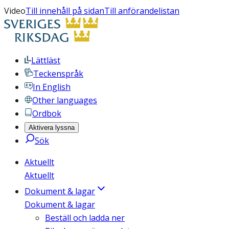
Video
Till innehåll på sidan
Till anförandelistan
Lättläst
Teckenspråk
In English
Other languages
Ordbok
Aktivera lyssna
Sök
Aktuellt
Aktuellt
Dokument & lagar
Dokument & lagar
Beställ och ladda ner