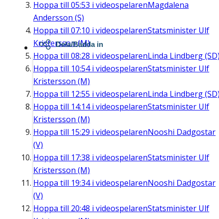
Hoppa till
05:53
i videospelaren
Magdalena
Andersson (S)
Hoppa till
07:10
i videospelaren
Statsminister Ulf
Kristersson (M)
Dela/Bädda in
Hoppa till
08:28
i videospelaren
Linda Lindberg (SD
Hoppa till
10:54
i videospelaren
Statsminister Ulf
Kristersson (M)
Hoppa till
12:55
i videospelaren
Linda Lindberg (SD
Hoppa till
14:14
i videospelaren
Statsminister Ulf
Kristersson (M)
Hoppa till
15:29
i videospelaren
Nooshi Dadgostar
(V)
Hoppa till
17:38
i videospelaren
Statsminister Ulf
Kristersson (M)
Hoppa till
19:34
i videospelaren
Nooshi Dadgostar
(V)
Hoppa till
20:48
i videospelaren
Statsminister Ulf