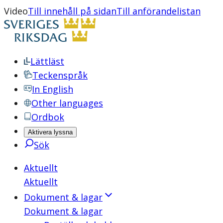
Video
Till innehåll på sidan
Till anförandelistan
Lättläst
Teckenspråk
In English
Other languages
Ordbok
Aktivera lyssna
Sök
Aktuellt
Aktuellt
Dokument & lagar
Dokument & lagar