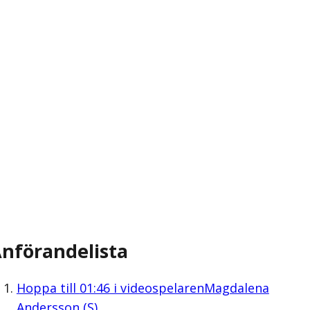
nförandelista
Hoppa till
01:46
i videospelaren
Magdalena
Andersson (S)