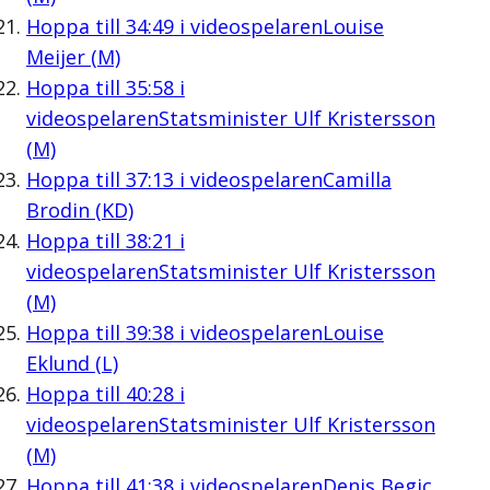
Hoppa till
34:49
i videospelaren
Louise
Meijer (M)
Hoppa till
35:58
i
videospelaren
Statsminister Ulf Kristersson
(M)
Hoppa till
37:13
i videospelaren
Camilla
Brodin (KD)
Hoppa till
38:21
i
videospelaren
Statsminister Ulf Kristersson
(M)
Hoppa till
39:38
i videospelaren
Louise
Eklund (L)
Hoppa till
40:28
i
videospelaren
Statsminister Ulf Kristersson
(M)
Hoppa till
41:38
i videospelaren
Denis Begic