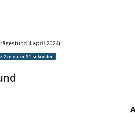
rågestund 4 april 2024)
e 2 minuter 51 sekunder
tund
A