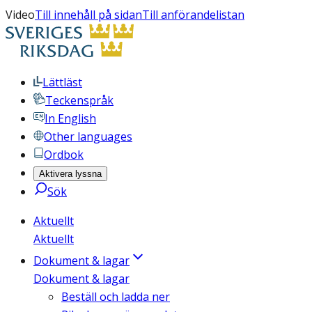
Video
Till innehåll på sidan
Till anförandelistan
Lättläst
Teckenspråk
In English
Other languages
Ordbok
Aktivera lyssna
Sök
Aktuellt
Aktuellt
Dokument & lagar
Dokument & lagar
Beställ och ladda ner