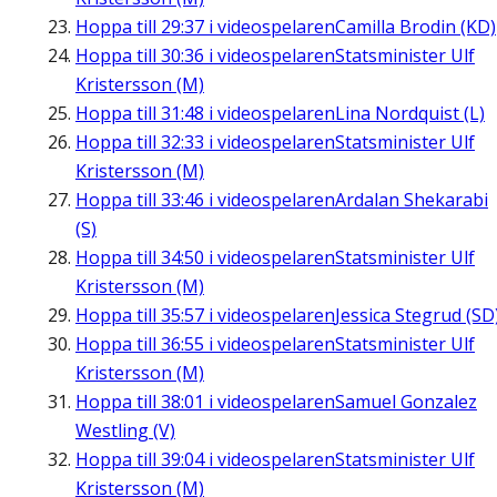
Hoppa till
29:37
i videospelaren
Camilla Brodin (KD)
Hoppa till
30:36
i videospelaren
Statsminister Ulf
Kristersson (M)
Hoppa till
31:48
i videospelaren
Lina Nordquist (L)
Hoppa till
32:33
i videospelaren
Statsminister Ulf
Kristersson (M)
Hoppa till
33:46
i videospelaren
Ardalan Shekarabi
(S)
Hoppa till
34:50
i videospelaren
Statsminister Ulf
Kristersson (M)
Hoppa till
35:57
i videospelaren
Jessica Stegrud (SD
Hoppa till
36:55
i videospelaren
Statsminister Ulf
Kristersson (M)
Hoppa till
38:01
i videospelaren
Samuel Gonzalez
Westling (V)
Hoppa till
39:04
i videospelaren
Statsminister Ulf
Kristersson (M)