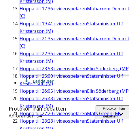
Kristersson (M)
Hoppa till
17:36
i videospelaren
Muharrem Demiro
(C)
Hoppa till
19:41
i videospelaren
Statsminister Ulf
Kristersson (M)
Hoppa till
21:35
i videospelaren
Muharrem Demiro
(C)
Hoppa till
22:36
i videospelaren
Statsminister Ulf
Kristersson (M)
Hoppa till
23:53
i videospelaren
Elin Söderberg (MP
Hoppa till
25:00
i videospelaren
Statsminister Ulf
Ladda ner
Kristersson (M)
Hoppa till
26:05
i videospelaren
Elin Söderberg (MP
Hoppa till
26:43
i videospelaren
Statsminister Ulf
Kristersson (M)
Protokoll från debatten
Protokoll från
Hoppa till
27:20
i videospelaren
Mats Green (M)
Anföranden: 54
debatten
Hoppa till
28:28
i videospelaren
Statsminister Ulf
Kristersson (M)