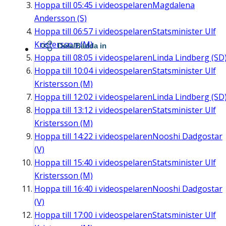
Hoppa till
05:45
i videospelaren
Magdalena
Andersson (S)
Hoppa till
06:57
i videospelaren
Statsminister Ulf
Kristersson (M)
Dela/Bädda in
Hoppa till
08:05
i videospelaren
Linda Lindberg (SD
Hoppa till
10:04
i videospelaren
Statsminister Ulf
Kristersson (M)
Hoppa till
12:02
i videospelaren
Linda Lindberg (SD
Hoppa till
13:12
i videospelaren
Statsminister Ulf
Kristersson (M)
Hoppa till
14:22
i videospelaren
Nooshi Dadgostar
(V)
Hoppa till
15:40
i videospelaren
Statsminister Ulf
Kristersson (M)
Hoppa till
16:40
i videospelaren
Nooshi Dadgostar
(V)
Hoppa till
17:00
i videospelaren
Statsminister Ulf