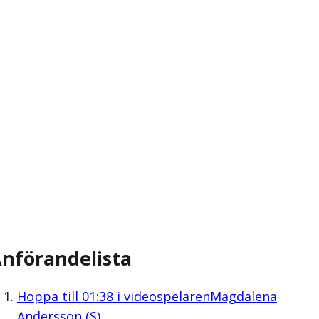
nförandelista
Hoppa till
01:38
i videospelaren
Magdalena
Andersson (S)