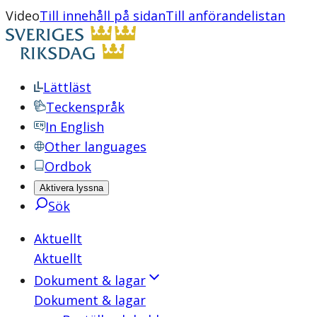
Video
Till innehåll på sidan
Till anförandelistan
Lättläst
Teckenspråk
In English
Other languages
Ordbok
Aktivera lyssna
Sök
Aktuellt
Aktuellt
Dokument & lagar
Dokument & lagar