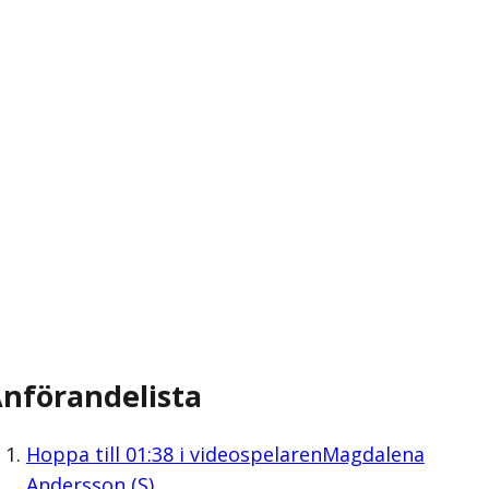
nförandelista
Hoppa till
01:38
i videospelaren
Magdalena
Andersson (S)