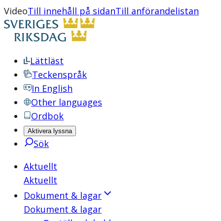
Video
Till innehåll på sidan
Till anförandelistan
Lättläst
Teckenspråk
In English
Other languages
Ordbok
Aktivera lyssna
Sök
Aktuellt
Aktuellt
Dokument & lagar
Dokument & lagar