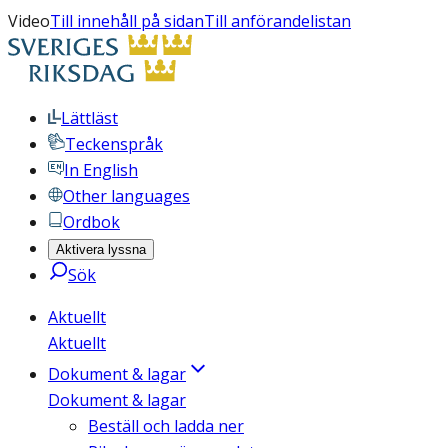
Video
Till innehåll på sidan
Till anförandelistan
Lättläst
Teckenspråk
In English
Other languages
Ordbok
Aktivera lyssna
Sök
Aktuellt
Aktuellt
Dokument & lagar
Dokument & lagar
Beställ och ladda ner