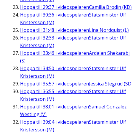
Hoppa till
29:37
i videospelaren
Camilla Brodin (KD)
Hoppa till
30:36
i videospelaren
Statsminister Ulf
Kristersson (M)
Hoppa till
31:48
i videospelaren
Lina Nordquist (L)
Hoppa till
32:33
i videospelaren
Statsminister Ulf
Kristersson (M)
Hoppa till
33:46
i videospelaren
Ardalan Shekarabi
(S)
Hoppa till
34:50
i videospelaren
Statsminister Ulf
Kristersson (M)
Hoppa till
35:57
i videospelaren
Jessica Stegrud (SD
Hoppa till
36:55
i videospelaren
Statsminister Ulf
Kristersson (M)
Hoppa till
38:01
i videospelaren
Samuel Gonzalez
Westling (V)
Hoppa till
39:04
i videospelaren
Statsminister Ulf
Kristersson (M)