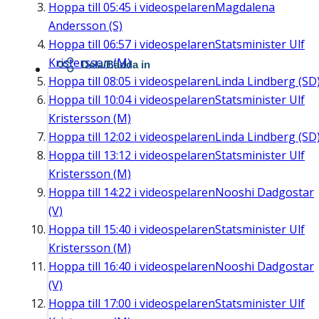
Hoppa till
05:45
i videospelaren
Magdalena
Andersson (S)
Hoppa till
06:57
i videospelaren
Statsminister Ulf
Kristersson (M)
Dela/Bädda in
Hoppa till
08:05
i videospelaren
Linda Lindberg (SD
Hoppa till
10:04
i videospelaren
Statsminister Ulf
Kristersson (M)
Hoppa till
12:02
i videospelaren
Linda Lindberg (SD
Hoppa till
13:12
i videospelaren
Statsminister Ulf
Kristersson (M)
Hoppa till
14:22
i videospelaren
Nooshi Dadgostar
(V)
Hoppa till
15:40
i videospelaren
Statsminister Ulf
Kristersson (M)
Hoppa till
16:40
i videospelaren
Nooshi Dadgostar
(V)
Hoppa till
17:00
i videospelaren
Statsminister Ulf