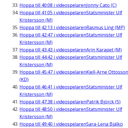
Hoppa till
40:08
i videospelaren
Jonny Cato (C)
Hoppa till
41:05
i videospelaren
Statsminister Ulf
Kristersson (M)
Hoppa till
42:13
i videospelaren
Rasmus Ling (MP)
Hoppa till
42:47
i videospelaren
Statsminister Ulf
Kristersson (M)
Hoppa till
43:43
i videospelaren
Arin Karapet (M)
Hoppa till
44:42
i videospelaren
Statsminister Ulf
Kristersson (M)
Hoppa till
45:47
i videospelaren
Kjell-Arne Ottosso
(KD)
Hoppa till
46:41
i videospelaren
Statsminister Ulf
Kristersson (M)
Hoppa till
47:38
i videospelaren
Patrik Björck (S)
Hoppa till
48:50
i videospelaren
Statsminister Ulf
Kristersson (M)
Hoppa till
49:40
i videospelaren
Sara-Lena Bjälkö