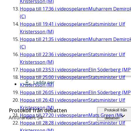
Kristersson (M)
Hoppa till
17:36
i videospelaren
Muharrem Demiro
(C)
Hoppa till
19:41
i videospelaren
Statsminister Ulf
Kristersson (M)
Hoppa till
21:35
i videospelaren
Muharrem Demiro
(C)
Hoppa till
22:36
i videospelaren
Statsminister Ulf
Kristersson (M)
Hoppa till
23:53
i videospelaren
Elin Söderberg (MP
Hoppa till
25:00
i videospelaren
Statsminister Ulf
Ladda ner
Kristersson (M)
Hoppa till
26:05
i videospelaren
Elin Söderberg (MP
Hoppa till
26:43
i videospelaren
Statsminister Ulf
Kristersson (M)
Protokoll från debatten
Protokoll från
Hoppa till
27:20
i videospelaren
Mats Green (M)
Anföranden: 54
debatten
Hoppa till
28:28
i videospelaren
Statsminister Ulf
Kristersson (M)