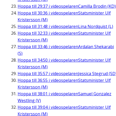
Hoppa till
29:37
i videospelaren
Camilla Brodin (KD)
Hoppa till
30:36
i videospelaren
Statsminister Ulf
Kristersson (M)
Hoppa till
31:48
i videospelaren
Lina Nordquist (L)
Hoppa till
32:33
i videospelaren
Statsminister Ulf
Kristersson (M)
Hoppa till
33:46
i videospelaren
Ardalan Shekarabi
(S)
Hoppa till
34:50
i videospelaren
Statsminister Ulf
Kristersson (M)
Hoppa till
35:57
i videospelaren
Jessica Stegrud (SD
Hoppa till
36:55
i videospelaren
Statsminister Ulf
Kristersson (M)
Hoppa till
38:01
i videospelaren
Samuel Gonzalez
Westling (V)
Hoppa till
39:04
i videospelaren
Statsminister Ulf
Kristersson (M)