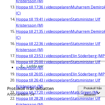
Kristersson (M)
Hoppa till
17:36
i videospelaren
Muharrem Demiro
(C)
Hoppa till
19:41
i videospelaren
Statsminister Ulf
Kristersson (M)
Hoppa till
21:35
i videospelaren
Muharrem Demiro
(C)
Hoppa till
22:36
i videospelaren
Statsminister Ulf
Kristersson (M)
Hoppa till
23:53
i videospelaren
Elin Söderberg (MP
Hoppa till
25:00
i videospelaren
Statsminister Ulf
Ladda ner
Kristersson (M)
Hoppa till
26:05
i videospelaren
Elin Söderberg (MP
Hoppa till
26:43
i videospelaren
Statsminister Ulf
Kristersson (M)
Protokoll från debatten
Protokoll från
Hoppa till
27:20
i videospelaren
Mats Green (M)
Anföranden: 54
debatten
Hoppa till
28:28
i videospelaren
Statsminister Ulf
Kristersson (M)