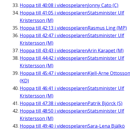
Hoppa till
40:08
i videospelaren
Jonny Cato (C)
Hoppa till
41:05
i videospelaren
Statsminister Ulf
Kristersson (M)
Hoppa till
42:13
i videospelaren
Rasmus Ling (MP)
Hoppa till
42:47
i videospelaren
Statsminister Ulf
Kristersson (M)
Hoppa till
43:43
i videospelaren
Arin Karapet (M)
Hoppa till
44:42
i videospelaren
Statsminister Ulf
Kristersson (M)
Hoppa till
45:47
i videospelaren
Kjell-Arne Ottosso
(KD)
Hoppa till
46:41
i videospelaren
Statsminister Ulf
Kristersson (M)
Hoppa till
47:38
i videospelaren
Patrik Björck (S)
Hoppa till
48:50
i videospelaren
Statsminister Ulf
Kristersson (M)
Hoppa till
49:40
i videospelaren
Sara-Lena Bjälkö