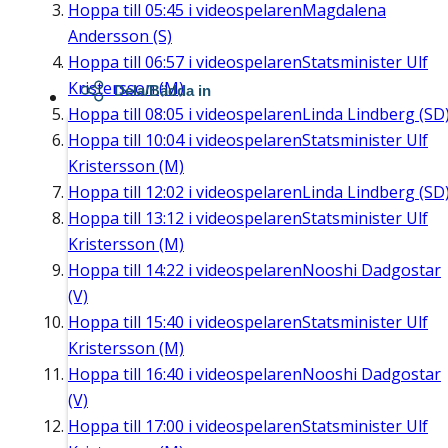
Hoppa till
05:45
i videospelaren
Magdalena
Andersson (S)
Hoppa till
06:57
i videospelaren
Statsminister Ulf
Kristersson (M)
Dela/Bädda in
Hoppa till
08:05
i videospelaren
Linda Lindberg (SD
Hoppa till
10:04
i videospelaren
Statsminister Ulf
Kristersson (M)
Hoppa till
12:02
i videospelaren
Linda Lindberg (SD
Hoppa till
13:12
i videospelaren
Statsminister Ulf
Kristersson (M)
Hoppa till
14:22
i videospelaren
Nooshi Dadgostar
(V)
Hoppa till
15:40
i videospelaren
Statsminister Ulf
Kristersson (M)
Hoppa till
16:40
i videospelaren
Nooshi Dadgostar
(V)
Hoppa till
17:00
i videospelaren
Statsminister Ulf