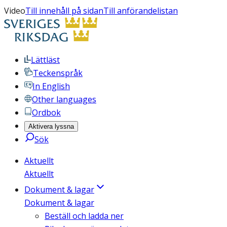
Video
Till innehåll på sidan
Till anförandelistan
Lättläst
Teckenspråk
In English
Other languages
Ordbok
Aktivera lyssna
Sök
Aktuellt
Aktuellt
Dokument & lagar
Dokument & lagar
Beställ och ladda ner