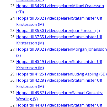
Hoppa till
34:23
i videospelaren
Mikael Oscarsson
(KD)
Hoppa till
35:32
i videospelaren
Statsminister Ulf
Kristersson (M)
Hoppa till
36:50
i videospelaren
Joar Forssell (L)
Hoppa till
37:55
i videospelaren
Statsminister Ulf
Kristersson (M)
Hoppa till
39:02
i videospelaren
Morgan Johansson
(S)
Hoppa till
40:19
i videospelaren
Statsminister Ulf
Kristersson (M)
Hoppa till
41:25
i videospelaren
Ludvig Aspling (SD)
Hoppa till
42:28
i videospelaren
Statsminister Ulf
Kristersson (M)
Hoppa till
43:37
i videospelaren
Samuel Gonzalez
Westling (V)
Hoppa till
44:49
i videospelaren
Statsminister Ulf