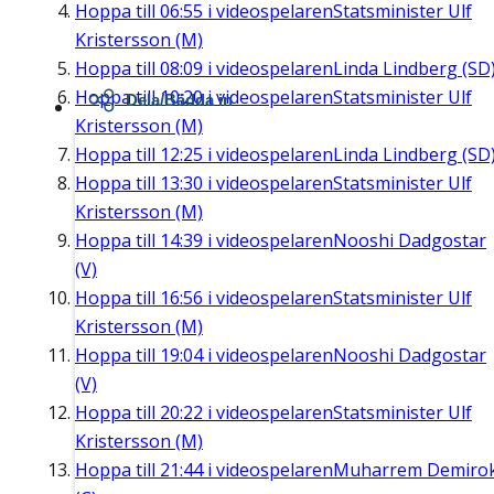
Hoppa till
06:55
i videospelaren
Statsminister Ulf
Kristersson (M)
Hoppa till
08:09
i videospelaren
Linda Lindberg (SD
Hoppa till
10:20
i videospelaren
Statsminister Ulf
Dela/Bädda in
Kristersson (M)
Hoppa till
12:25
i videospelaren
Linda Lindberg (SD
Hoppa till
13:30
i videospelaren
Statsminister Ulf
Kristersson (M)
Hoppa till
14:39
i videospelaren
Nooshi Dadgostar
(V)
Hoppa till
16:56
i videospelaren
Statsminister Ulf
Kristersson (M)
Hoppa till
19:04
i videospelaren
Nooshi Dadgostar
(V)
Hoppa till
20:22
i videospelaren
Statsminister Ulf
Kristersson (M)
Hoppa till
21:44
i videospelaren
Muharrem Demiro