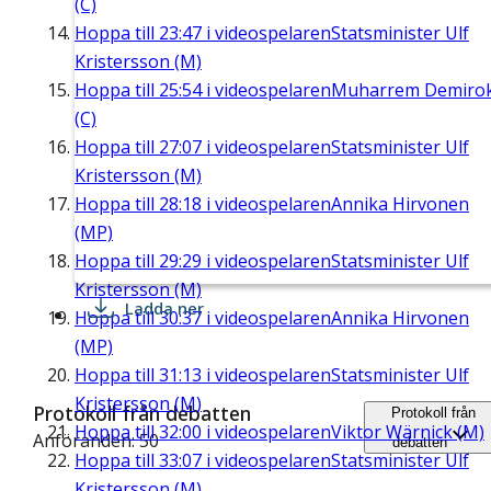
(C)
Hoppa till
23:47
i videospelaren
Statsminister Ulf
Kristersson (M)
Hoppa till
25:54
i videospelaren
Muharrem Demiro
(C)
Hoppa till
27:07
i videospelaren
Statsminister Ulf
Kristersson (M)
Hoppa till
28:18
i videospelaren
Annika Hirvonen
(MP)
Hoppa till
29:29
i videospelaren
Statsminister Ulf
Kristersson (M)
Ladda ner
Hoppa till
30:37
i videospelaren
Annika Hirvonen
(MP)
Hoppa till
31:13
i videospelaren
Statsminister Ulf
Kristersson (M)
Protokoll från debatten
Protokoll från
Hoppa till
32:00
i videospelaren
Viktor Wärnick (M)
Anföranden: 50
debatten
Hoppa till
33:07
i videospelaren
Statsminister Ulf
Kristersson (M)