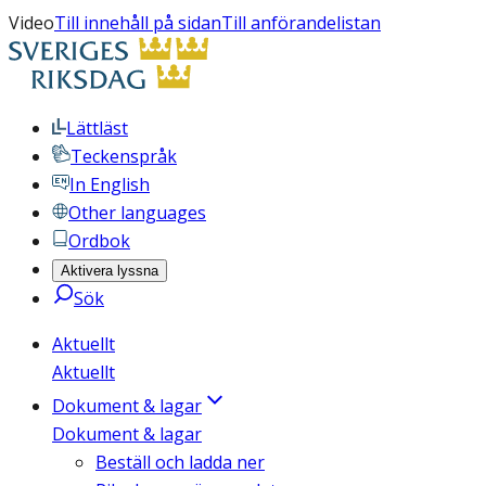
Video
Till innehåll på sidan
Till anförandelistan
Lättläst
Teckenspråk
In English
Other languages
Ordbok
Aktivera lyssna
Sök
Aktuellt
Aktuellt
Dokument & lagar
Dokument & lagar
Beställ och ladda ner