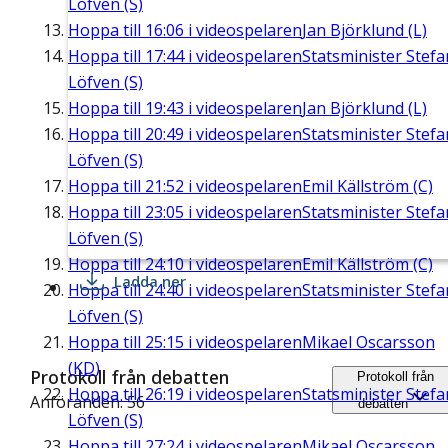
Löfven (S)
Hoppa till
16:06
i videospelaren
Jan Björklund (L)
Hoppa till
17:44
i videospelaren
Statsminister Stefa
Löfven (S)
Hoppa till
19:43
i videospelaren
Jan Björklund (L)
Hoppa till
20:49
i videospelaren
Statsminister Stefa
Löfven (S)
Hoppa till
21:52
i videospelaren
Emil Källström (C)
Hoppa till
23:05
i videospelaren
Statsminister Stefa
Löfven (S)
Hoppa till
24:10
i videospelaren
Emil Källström (C)
Ladda ner
Hoppa till
24:40
i videospelaren
Statsminister Stefa
Löfven (S)
Hoppa till
25:15
i videospelaren
Mikael Oscarsson
(KD)
Protokoll från debatten
Protokoll från
Hoppa till
26:19
i videospelaren
Statsminister Stefa
Anföranden: 56
debatten
Löfven (S)
Hoppa till
27:24
i videospelaren
Mikael Oscarsson