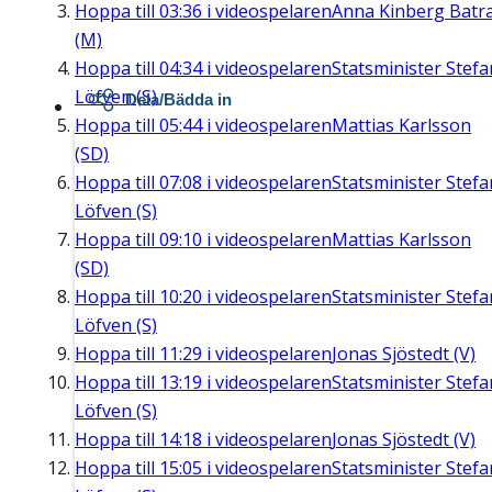
Hoppa till
03:36
i videospelaren
Anna Kinberg Batr
(M)
Hoppa till
04:34
i videospelaren
Statsminister Stefa
Löfven (S)
Dela/Bädda in
Hoppa till
05:44
i videospelaren
Mattias Karlsson
(SD)
Hoppa till
07:08
i videospelaren
Statsminister Stefa
Löfven (S)
Hoppa till
09:10
i videospelaren
Mattias Karlsson
(SD)
Hoppa till
10:20
i videospelaren
Statsminister Stefa
Löfven (S)
Hoppa till
11:29
i videospelaren
Jonas Sjöstedt (V)
Hoppa till
13:19
i videospelaren
Statsminister Stefa
Löfven (S)
Hoppa till
14:18
i videospelaren
Jonas Sjöstedt (V)
Hoppa till
15:05
i videospelaren
Statsminister Stefa