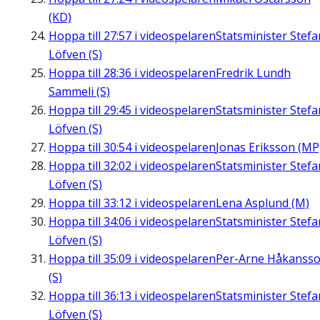
(KD)
Hoppa till
27:57
i videospelaren
Statsminister Stefa
Löfven (S)
Hoppa till
28:36
i videospelaren
Fredrik Lundh
Sammeli (S)
Hoppa till
29:45
i videospelaren
Statsminister Stefa
Löfven (S)
Hoppa till
30:54
i videospelaren
Jonas Eriksson (MP
Hoppa till
32:02
i videospelaren
Statsminister Stefa
Löfven (S)
Hoppa till
33:12
i videospelaren
Lena Asplund (M)
Hoppa till
34:06
i videospelaren
Statsminister Stefa
Löfven (S)
Hoppa till
35:09
i videospelaren
Per-Arne Håkanss
(S)
Hoppa till
36:13
i videospelaren
Statsminister Stefa
Löfven (S)