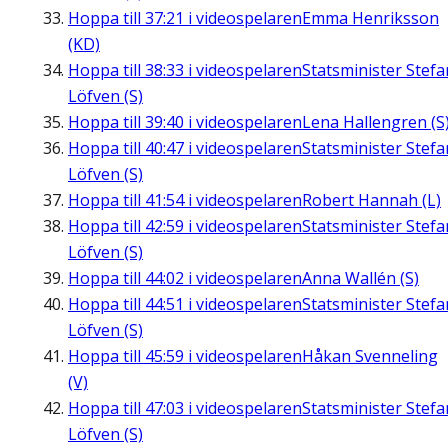
Hoppa till
37:21
i videospelaren
Emma Henriksson
(KD)
Hoppa till
38:33
i videospelaren
Statsminister Stefa
Löfven (S)
Hoppa till
39:40
i videospelaren
Lena Hallengren (S
Hoppa till
40:47
i videospelaren
Statsminister Stefa
Löfven (S)
Hoppa till
41:54
i videospelaren
Robert Hannah (L)
Hoppa till
42:59
i videospelaren
Statsminister Stefa
Löfven (S)
Hoppa till
44:02
i videospelaren
Anna Wallén (S)
Hoppa till
44:51
i videospelaren
Statsminister Stefa
Löfven (S)
Hoppa till
45:59
i videospelaren
Håkan Svenneling
(V)
Hoppa till
47:03
i videospelaren
Statsminister Stefa
Löfven (S)