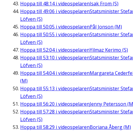
Hoppa till
48:14
i videospelaren
Isak From (S)
Hoppa till
49:06
i videospelaren
Statsminister Stefa
Löfven (S)
Hoppa till
50:05
i videospelaren
Pål Jonson (M)
Hoppa till
50:55
i videospelaren
Statsminister Stefa
Löfven (S)
Hoppa till
52:04
i videospelaren
Yilmaz Kerimo (S)
Hoppa till
53:10
i videospelaren
Statsminister Stefa
Löfven (S)
Hoppa till
54:04
i videospelaren
Margareta Cederfel
(M)
Hoppa till
55:13
i videospelaren
Statsminister Stefa
Löfven (S)
Hoppa till
56:20
i videospelaren
Jenny Petersson (M
Hoppa till
57:28
i videospelaren
Statsminister Stefa
Löfven (S)
Hoppa till
58:29
i videospelaren
Boriana Åberg (M)