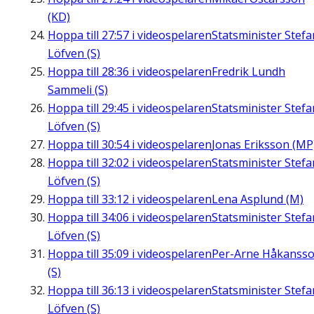
(KD)
Hoppa till
27:57
i videospelaren
Statsminister Stefa
Löfven (S)
Hoppa till
28:36
i videospelaren
Fredrik Lundh
Sammeli (S)
Hoppa till
29:45
i videospelaren
Statsminister Stefa
Löfven (S)
Hoppa till
30:54
i videospelaren
Jonas Eriksson (MP
Hoppa till
32:02
i videospelaren
Statsminister Stefa
Löfven (S)
Hoppa till
33:12
i videospelaren
Lena Asplund (M)
Hoppa till
34:06
i videospelaren
Statsminister Stefa
Löfven (S)
Hoppa till
35:09
i videospelaren
Per-Arne Håkanss
(S)
Hoppa till
36:13
i videospelaren
Statsminister Stefa
Löfven (S)