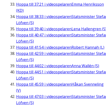
Hoppa till
37:21
i videospelaren
Emma Henriksson
(KD)
Hoppa till
38:33
i videospelaren
Statsminister Stefa
Löfven (S)
Hoppa till
39:40
i videospelaren
Lena Hallengren (S
Hoppa till
40:47
i videospelaren
Statsminister Stefa
Löfven (S)
Hoppa till
41:54
i videospelaren
Robert Hannah (L)
Hoppa till
42:59
i videospelaren
Statsminister Stefa
Löfven (S)
Hoppa till
44:02
i videospelaren
Anna Wallén (S)
Hoppa till
44:51
i videospelaren
Statsminister Stefa
Löfven (S)
Hoppa till
45:59
i videospelaren
Håkan Svenneling
(V)
Hoppa till
47:03
i videospelaren
Statsminister Stefa
Löfven (S)