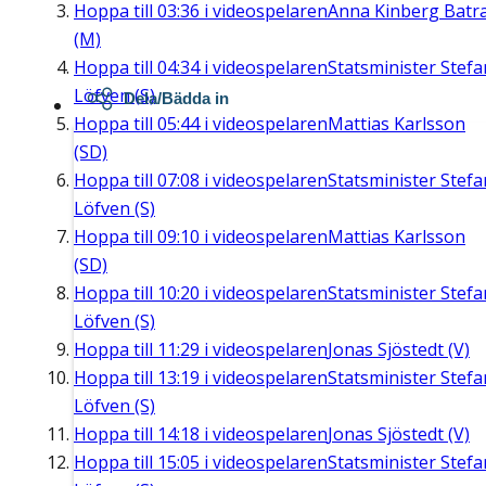
Hoppa till
03:36
i videospelaren
Anna Kinberg Batr
(M)
Hoppa till
04:34
i videospelaren
Statsminister Stefa
Löfven (S)
Dela/Bädda in
Hoppa till
05:44
i videospelaren
Mattias Karlsson
(SD)
Hoppa till
07:08
i videospelaren
Statsminister Stefa
Löfven (S)
Hoppa till
09:10
i videospelaren
Mattias Karlsson
(SD)
Hoppa till
10:20
i videospelaren
Statsminister Stefa
Löfven (S)
Hoppa till
11:29
i videospelaren
Jonas Sjöstedt (V)
Hoppa till
13:19
i videospelaren
Statsminister Stefa
Löfven (S)
Hoppa till
14:18
i videospelaren
Jonas Sjöstedt (V)
Hoppa till
15:05
i videospelaren
Statsminister Stefa