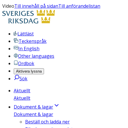
Video
Till innehåll på sidan
Till anförandelistan
Lättläst
Teckenspråk
In English
Other languages
Ordbok
Aktivera lyssna
Sök
Aktuellt
Aktuellt
Dokument & lagar
Dokument & lagar
Beställ och ladda ner