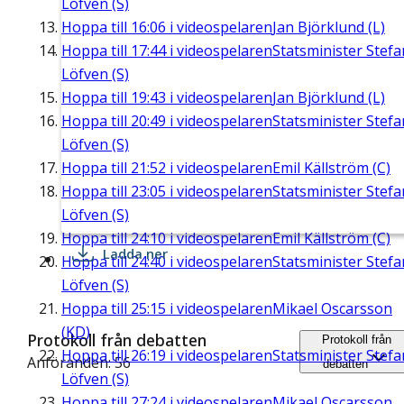
Löfven (S)
Hoppa till
16:06
i videospelaren
Jan Björklund (L)
Hoppa till
17:44
i videospelaren
Statsminister Stefa
Löfven (S)
Hoppa till
19:43
i videospelaren
Jan Björklund (L)
Hoppa till
20:49
i videospelaren
Statsminister Stefa
Löfven (S)
Hoppa till
21:52
i videospelaren
Emil Källström (C)
Hoppa till
23:05
i videospelaren
Statsminister Stefa
Löfven (S)
Hoppa till
24:10
i videospelaren
Emil Källström (C)
Ladda ner
Hoppa till
24:40
i videospelaren
Statsminister Stefa
Löfven (S)
Hoppa till
25:15
i videospelaren
Mikael Oscarsson
(KD)
Protokoll från debatten
Protokoll från
Hoppa till
26:19
i videospelaren
Statsminister Stefa
Anföranden: 56
debatten
Löfven (S)
Hoppa till
27:24
i videospelaren
Mikael Oscarsson