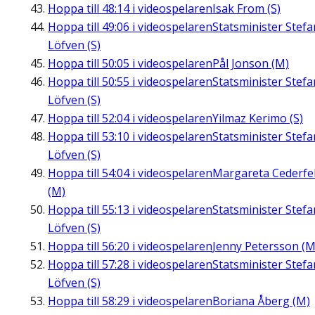
Hoppa till
48:14
i videospelaren
Isak From (S)
Hoppa till
49:06
i videospelaren
Statsminister Stefa
Löfven (S)
Hoppa till
50:05
i videospelaren
Pål Jonson (M)
Hoppa till
50:55
i videospelaren
Statsminister Stefa
Löfven (S)
Hoppa till
52:04
i videospelaren
Yilmaz Kerimo (S)
Hoppa till
53:10
i videospelaren
Statsminister Stefa
Löfven (S)
Hoppa till
54:04
i videospelaren
Margareta Cederfel
(M)
Hoppa till
55:13
i videospelaren
Statsminister Stefa
Löfven (S)
Hoppa till
56:20
i videospelaren
Jenny Petersson (M
Hoppa till
57:28
i videospelaren
Statsminister Stefa
Löfven (S)
Hoppa till
58:29
i videospelaren
Boriana Åberg (M)