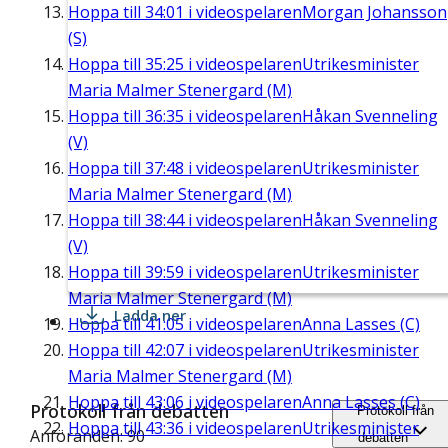
Hoppa till
34:01
i videospelaren
Morgan Johansson
(S)
Hoppa till
35:25
i videospelaren
Utrikesminister
Maria Malmer Stenergard (M)
Hoppa till
36:35
i videospelaren
Håkan Svenneling
(V)
Hoppa till
37:48
i videospelaren
Utrikesminister
Maria Malmer Stenergard (M)
Hoppa till
38:44
i videospelaren
Håkan Svenneling
(V)
Hoppa till
39:59
i videospelaren
Utrikesminister
Maria Malmer Stenergard (M)
Ladda ner
Hoppa till
41:05
i videospelaren
Anna Lasses (C)
Hoppa till
42:07
i videospelaren
Utrikesminister
Maria Malmer Stenergard (M)
Hoppa till
43:06
i videospelaren
Anna Lasses (C)
Protokoll från debatten
Protokoll från
Hoppa till
43:36
i videospelaren
Utrikesminister
Anföranden: 90
debatten