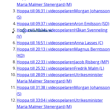
Maria Malmer Stenergard (M)
Hoppa till
06:31
i videospelaren
Morgan Johansson
(S)
Hoppa till
09:37
i videospelaren
Aron Emilsson (SD)
Hoppa till
13:14
i videospelaren
Håkan Svenneling
Dela/Bädda in
(V)
Hoppa till
16:51
i videospelaren
Anna Lasses (C)
Hoppa till
20:13
i videospelaren
Magnus Berntsson
(KD)
Hoppa till
22:33
i videospelaren
Jacob Risberg (MP)
Hoppa till
25:32
i videospelaren
Fredrik Malm (L)
Hoppa till
28:09
i videospelaren
Utrikesminister
Maria Malmer Stenergard (M)
Hoppa till
31:38
i videospelaren
Morgan Johansson
(S)
Hoppa till
33:04
i videospelaren
Utrikesminister
Maria Malmer Stenergard (M)