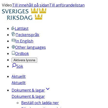
Video
Till innehåll på sidan
Till anförandelistan
Lättläst
Teckenspråk
In English
Other languages
Ordbok
Aktivera lyssna
Sök
Aktuellt
Aktuellt
Dokument & lagar
Dokument & lagar
Beställ och ladda ner