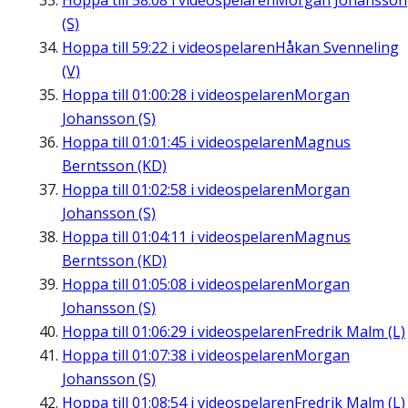
Hoppa till
58:08
i videospelaren
Morgan Johansson
(S)
Hoppa till
59:22
i videospelaren
Håkan Svenneling
(V)
Hoppa till
01:00:28
i videospelaren
Morgan
Johansson (S)
Hoppa till
01:01:45
i videospelaren
Magnus
Berntsson (KD)
Hoppa till
01:02:58
i videospelaren
Morgan
Johansson (S)
Hoppa till
01:04:11
i videospelaren
Magnus
Berntsson (KD)
Hoppa till
01:05:08
i videospelaren
Morgan
Johansson (S)
Hoppa till
01:06:29
i videospelaren
Fredrik Malm (L)
Hoppa till
01:07:38
i videospelaren
Morgan
Johansson (S)
Hoppa till
01:08:54
i videospelaren
Fredrik Malm (L)