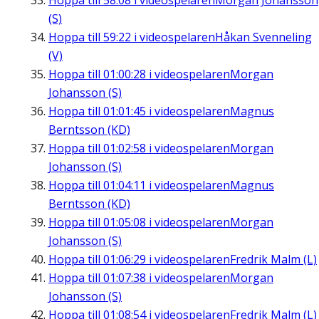
Hoppa till
58:08
i videospelaren
Morgan Johansson
(S)
Hoppa till
59:22
i videospelaren
Håkan Svenneling
(V)
Hoppa till
01:00:28
i videospelaren
Morgan
Johansson (S)
Hoppa till
01:01:45
i videospelaren
Magnus
Berntsson (KD)
Hoppa till
01:02:58
i videospelaren
Morgan
Johansson (S)
Hoppa till
01:04:11
i videospelaren
Magnus
Berntsson (KD)
Hoppa till
01:05:08
i videospelaren
Morgan
Johansson (S)
Hoppa till
01:06:29
i videospelaren
Fredrik Malm (L)
Hoppa till
01:07:38
i videospelaren
Morgan
Johansson (S)
Hoppa till
01:08:54
i videospelaren
Fredrik Malm (L)