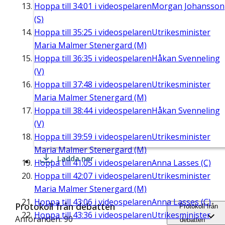
Hoppa till
34:01
i videospelaren
Morgan Johansson
(S)
Hoppa till
35:25
i videospelaren
Utrikesminister
Maria Malmer Stenergard (M)
Hoppa till
36:35
i videospelaren
Håkan Svenneling
(V)
Hoppa till
37:48
i videospelaren
Utrikesminister
Maria Malmer Stenergard (M)
Hoppa till
38:44
i videospelaren
Håkan Svenneling
(V)
Hoppa till
39:59
i videospelaren
Utrikesminister
Maria Malmer Stenergard (M)
Ladda ner
Hoppa till
41:05
i videospelaren
Anna Lasses (C)
Hoppa till
42:07
i videospelaren
Utrikesminister
Maria Malmer Stenergard (M)
Hoppa till
43:06
i videospelaren
Anna Lasses (C)
Protokoll från debatten
Protokoll från
Hoppa till
43:36
i videospelaren
Utrikesminister
Anföranden: 90
debatten