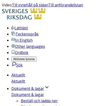
Video
Till innehåll på sidan
Till anförandelistan
Lättläst
Teckenspråk
In English
Other languages
Ordbok
Aktivera lyssna
Sök
Aktuellt
Aktuellt
Dokument & lagar
Dokument & lagar
Beställ och ladda ner