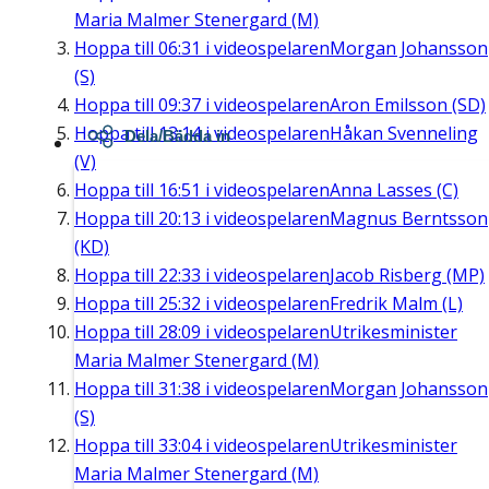
Maria Malmer Stenergard (M)
Hoppa till
06:31
i videospelaren
Morgan Johansson
(S)
Hoppa till
09:37
i videospelaren
Aron Emilsson (SD)
Hoppa till
13:14
i videospelaren
Håkan Svenneling
Dela/Bädda in
(V)
Hoppa till
16:51
i videospelaren
Anna Lasses (C)
Hoppa till
20:13
i videospelaren
Magnus Berntsson
(KD)
Hoppa till
22:33
i videospelaren
Jacob Risberg (MP)
Hoppa till
25:32
i videospelaren
Fredrik Malm (L)
Hoppa till
28:09
i videospelaren
Utrikesminister
Maria Malmer Stenergard (M)
Hoppa till
31:38
i videospelaren
Morgan Johansson
(S)
Hoppa till
33:04
i videospelaren
Utrikesminister
Maria Malmer Stenergard (M)