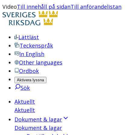
Video
Till innehåll på sidan
Till anförandelistan
Lättläst
Teckenspråk
In English
Other languages
Ordbok
Aktivera lyssna
Sök
Aktuellt
Aktuellt
Dokument & lagar
Dokument & lagar