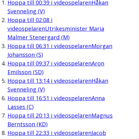
Hoppa till
00:39
i videospelaren
Håkan
Svenneling (V)
Hoppa till
02:08
i
videospelaren
Utrikesminister Maria
Malmer Stenergard (M)
Hoppa till
06:31
i videospelaren
Morgan
Johansson (S)
Hoppa till
09:37
i videospelaren
Aron
Emilsson (SD)
Hoppa till
13:14
i videospelaren
Håkan
Svenneling (V)
Hoppa till
16:51
i videospelaren
Anna
Lasses (C)
Hoppa till
20:13
i videospelaren
Magnus
Berntsson (KD)
Hoppa till
22:33
i videospelaren
Jacob