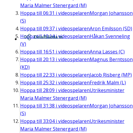
Maria Malmer Stenergard (M)
Hoppa till
06:31
i videospelaren
Morgan Johansson
(S)
Hoppa till
09:37
i videospelaren
Aron Emilsson (SD)
Hoppa till
13:14
i videospelaren
Håkan Svenneling
Dela/Bädda in
(V)
Hoppa till
16:51
i videospelaren
Anna Lasses (C)
Hoppa till
20:13
i videospelaren
Magnus Berntsson
(KD)
Hoppa till
22:33
i videospelaren
Jacob Risberg (MP)
Hoppa till
25:32
i videospelaren
Fredrik Malm (L)
Hoppa till
28:09
i videospelaren
Utrikesminister
Maria Malmer Stenergard (M)
Hoppa till
31:38
i videospelaren
Morgan Johansson
(S)
Hoppa till
33:04
i videospelaren
Utrikesminister
Maria Malmer Stenergard (M)