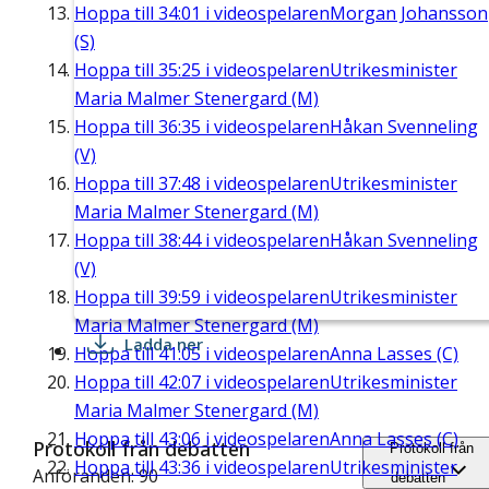
Hoppa till
34:01
i videospelaren
Morgan Johansson
(S)
Hoppa till
35:25
i videospelaren
Utrikesminister
Maria Malmer Stenergard (M)
Hoppa till
36:35
i videospelaren
Håkan Svenneling
(V)
Hoppa till
37:48
i videospelaren
Utrikesminister
Maria Malmer Stenergard (M)
Hoppa till
38:44
i videospelaren
Håkan Svenneling
(V)
Hoppa till
39:59
i videospelaren
Utrikesminister
Maria Malmer Stenergard (M)
Ladda ner
Hoppa till
41:05
i videospelaren
Anna Lasses (C)
Hoppa till
42:07
i videospelaren
Utrikesminister
Maria Malmer Stenergard (M)
Hoppa till
43:06
i videospelaren
Anna Lasses (C)
Protokoll från debatten
Protokoll från
Hoppa till
43:36
i videospelaren
Utrikesminister
Anföranden: 90
debatten