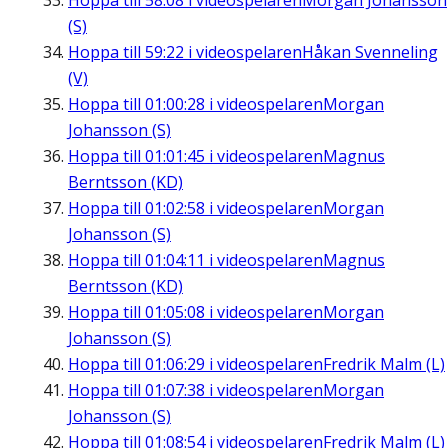
Hoppa till
58:08
i videospelaren
Morgan Johansson
(S)
Hoppa till
59:22
i videospelaren
Håkan Svenneling
(V)
Hoppa till
01:00:28
i videospelaren
Morgan
Johansson (S)
Hoppa till
01:01:45
i videospelaren
Magnus
Berntsson (KD)
Hoppa till
01:02:58
i videospelaren
Morgan
Johansson (S)
Hoppa till
01:04:11
i videospelaren
Magnus
Berntsson (KD)
Hoppa till
01:05:08
i videospelaren
Morgan
Johansson (S)
Hoppa till
01:06:29
i videospelaren
Fredrik Malm (L)
Hoppa till
01:07:38
i videospelaren
Morgan
Johansson (S)
Hoppa till
01:08:54
i videospelaren
Fredrik Malm (L)