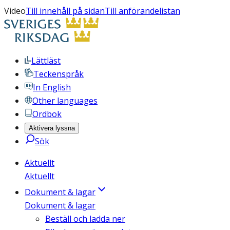
Video
Till innehåll på sidan
Till anförandelistan
Lättläst
Teckenspråk
In English
Other languages
Ordbok
Aktivera lyssna
Sök
Aktuellt
Aktuellt
Dokument & lagar
Dokument & lagar
Beställ och ladda ner